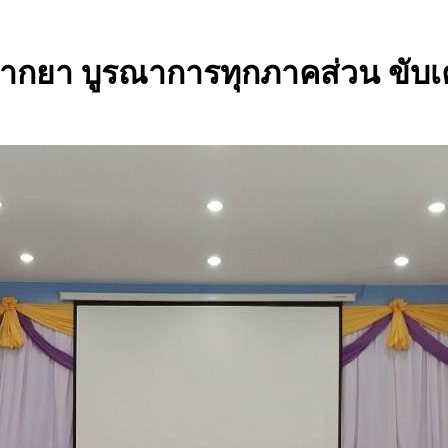
า บูรณาการทุกภาคส่วน ขับเคลื่