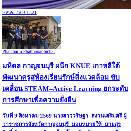
9 ส.ค. 2569 12:21
Phatcharin Phatthanaphichai
มหิดล กาญจนบุรี ผนึก KNUE เกาหลีใต้
พัฒนาครูสู่ห้องเรียนรักษ์สิ่งแวดล้อม ขับ
เคลื่อน STEAM–Active Learning ยกระดับ
การศึกษาเพื่อความยั่งยืน
วันที่ 9 สิงหาคม 2569 นางสาววริษฐา สงวนเสริมศรี ผู้
ว่าราชการจังหวัดกาญจนบุรี มอบหมายให้ นายสุร