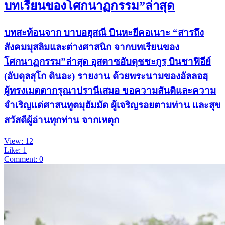
บทเรียนของโศกนาฏกรรม”ล่าสุด
บทสะท้อนจาก บาบอฮุสณี บินหะยีคอเนาะ “สารถึง
สังคมมุสลิมและต่างศาสนิก จากบทเรียนของ
โศกนาฏกรรม”ล่าสุด อุสตาซอับดุชชะกูรฺ บินชาฟิอีย์
(อับดุลสุโก ดินอะ) รายงาน ด้วยพระนามของอัลลอฮฺ
ผู้ทรงเมตตากรุณาปรานีเสมอ ขอความสันติและความ
จำเริญแด่ศาสนทูตมุฮัมมัด ผู้เจริญรอยตามท่าน และสุข
สวัสดีผู้อ่านทุกท่าน จากเหตุก
View: 12
Like: 1
Comment: 0