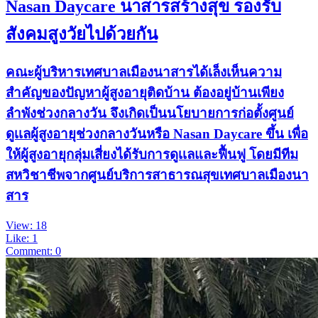
Nasan Daycare นาสารสร้างสุข รองรับ
สังคมสูงวัยไปด้วยกัน
คณะผู้บริหารเทศบาลเมืองนาสารได้เล็งเห็นความ
สำคัญของปัญหาผู้สูงอายุติดบ้าน ต้องอยู่บ้านเพียง
ลำพังช่วงกลางวัน จึงเกิดเป็นนโยบายการก่อตั้งศูนย์
ดูเเลผู้สูงอายุช่วงกลางวันหรือ Nasan Daycare ขึ้น เพื่อ
ให้ผู้สูงอายุกลุ่มเสี่ยงได้รับการดูเเลและฟื้นฟู โดยมีทีม
สหวิชาชีพจากศูนย์บริการสาธารณสุขเทศบาลเมืองนา
สาร
View: 18
Like: 1
Comment: 0