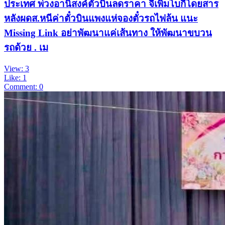
ประเทศ พ่วงอานิสงค์ตั๋วบินลดราคา จี้เพิ่มโบกี้โดยสาร
หลังผดส.หนีค่าตั๋วบินแพงแห่จองตั๋วรถไฟล้น แนะ
Missing Link อย่าพัฒนาแค่เส้นทาง ให้พัฒนาขบวน
รถด้วย . เม
View: 3
Like: 1
Comment: 0