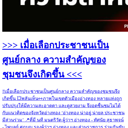
>>> เมื่อเลือกประชาชนเป็น
ศูนย์กลาง ความสำคัญของ
ชุมชนจึงเกิดขึ้น <<<
‼️เมื่อเลือกประชาชนเป็นศูนย์กลาง ความสำคัญของชุมชนจึง
เกิดขึ้น 💥พลันเห็น👀ภาพในเขตตัวเมืองอ่างทอง หลายแห่งถูก
ปรับปรุงให้มีความสะอาดตา และดูสวยงาม จึงอดชื่นชมไม่ได้
กับแนวคิดของจังหวัดอ่างทอง ‘อ่างทอง น่าอยู่ น่ายล ประชาชน
มีส่วนร่วม’ 📍ที่มี นที มนตริวัต ผู้ว่าฯ อ่างทอง - ทัศนัย สุธาพจน์
- ไพบูลย์ ศุภบุญ รองผู้ว่าฯ อ่างทอง และส่วนราชการ ร่วมกันขับ