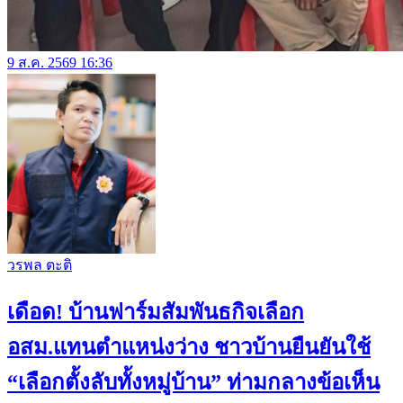
9 ส.ค. 2569 16:36
วรพล ตะติ
เดือด! บ้านฟาร์มสัมพันธกิจเลือก
อสม.แทนตำแหน่งว่าง ชาวบ้านยืนยันใช้
“เลือกตั้งลับทั้งหมู่บ้าน” ท่ามกลางข้อเห็น