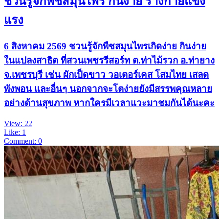
ชวนรู้จักพืชสมุนไพร กินง่าย ร่างกายแข็ง
แรง
6 สิงหาคม 2569 ชวนรู้จักพืชสมุนไพรเกิดง่าย กินง่าย
ในแปลงสาธิต ที่สวนเพชรรีสอร์ท ต.ท่าไม้รวก อ.ท่ายาง
จ.เพชรบุรี เช่น ผักเป็ดขาว วอเตอร์เคส โสมไทย เสลด
พังพอน และอื่นๆ นอกจากจะโตง่ายยังมีสรรพคุณหลาย
อย่างด้านสุขภาพ หากใครมีเวลาแวะมาชมกันได้นะคะ
View: 22
Like: 1
Comment: 0