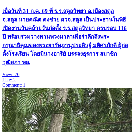
เมื่อวันที่ 31 ก.ค. 69 ที่ ร.ร.สตูลวิทยา อ.เมืองสตูล
จ.สตูล นายคณิต คงช่วย ผวจ.สตูล เป็นประธานในพิธี
เปิดงานวันคล้ายวันก่อตั้ง ร.ร.สตูลวิทยา ครบรอบ 116
ปี พร้อมร่วมวางพานพวงมาลาเพื่อรำลึกถึงพระ
กรุณาธิคุณของพระยารัษฎานุประดิษฐ์ มหิศรภักดี ผู้ก่อ
ตั้งโรงเรียน โดยมีนางอารีย์ บรรจงธุรการ สมาชิก
วุฒิสภา พล.
View: 76
Like: 2
Comment: 1