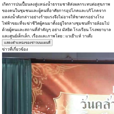
เกิดการปนเปื้อนลงสู่แหน่งน้ำธรรมชาติส่งผลกระทบต่อสุขภาพ
ของคนในชุมชนและผู้คนที่อาศัยการอุปโภคและบริโภคจาก
แหล่งน้ำดังกล่าวอย่างร้ายแรงจึงไม่อาจให้ฆาตกรอย่างโรง
ไฟฟ้าขยะที่จะฆ่าชีวิตผู้คนมาตั้งอยู่ใจกลางชุมชนที่รายล้อมไป
ด้วยผู้คนและสถานที่สำคัญๆ อย่าง มัสยิด โรงเรียน โรงพยาบาล
และศูนย์เด็กเล็ก. เรื่องเเละภาพโดย : แวเย๊าะห์ วาเต๊ะ
แสดงตำแหน่งของข่าวบนแผนที่
ข่าวที่เกี่ยวข้อง