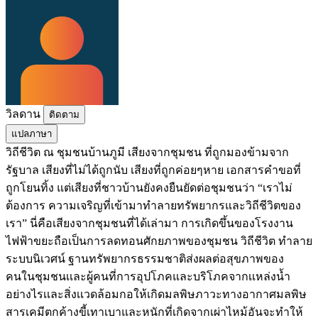
วิลดาน
ติดตาม
แปลภาษา
วิถีชีวิต ณ ชุมชนบ้านภูมี เสียงจากชุมชน ที่ถูกมองข้ามจาก
รัฐบาล เสียงที่ไม่ได้ถูกนับ เสียงที่ถูกค่อยๆหาย เอกสารคำขอที่
ถูกโยนทิ้ง แต่เสียงที่ชาวบ้านยังคงยืนยัดต่อชุมชนว่า “เราไม่
ต้องการ ความเจริญที่เข้ามาทำลายทรัพยากรและวิถีชีวิตของ
เรา” นี่คือเสียงจากชุมชนที่ได้เล่ามา การเกิดขึ้นของโรงงาน
ไฟฟ้าขยะถือเป็นการลดทอนศักยภาพของชุมชน วิถีชีวิต ทำลาย
ระบบนิเวศน์ ฐานทรัพยากรธรรมชาติส่งผลต่อสุขภาพของ
คนในชุมชนเเละผู้คนที่การอุปโภคและบริโภคจากเเหล่งน้ำ
อย่างไรเเละสิ่งเเวดล้อมกอให้เกิดมลพิษภาวะทางอากาศมลพิษ
สารเคมีตกค้างขี้เทาเบาและหนักที่เกิดจากเผ่าไหม้อันจะทำให้