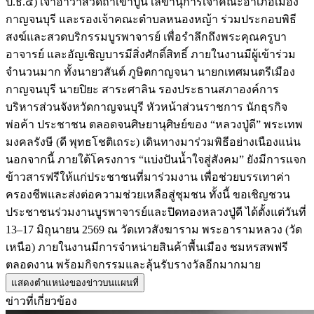
ป.ธ.๔) เจ้าอาวาสวัดถ้ำเขาปูน เลขานุการเจ้าคณะอำเภอเมือง
กาญจนบุรี และรองเจ้าคณะตำบลหนองหญ้า ร่วมประกอบพิธี
สงฆ์และสวดบริกรรมบูรพาจารย์ เพื่อรำลึกถึงพระคุณครูบา
อาจารย์ และอัญเชิญบารมีสิ่งศักดิ์สิทธิ์ ภายในงานมีผู้เข้าร่วม
จำนวนมาก ทั้งนายวสันต์ ภูษิตกาญจนา นายกเทศมนตรีเมือง
กาญจนบุรี นายปิยะ สาระศาลิน รองประธานสภาองค์การ
บริหารส่วนจังหวัดกาญจนบุรี หัวหน้าส่วนราชการ นักธุรกิจ
พ่อค้า ประชาชน ตลอดจนศิษยานุศิษย์ของ “หลวงปู่ดี” พระเทพ
มงคลรังษี (ดี พุทธโชติเถระ) เดินทางมาร่วมพิธีอย่างเนืองแน่น
นอกจากนี้ ภายใต้โครงการ “แบ่งปันน้ำใจสู่สังคม” ยังมีการแจก
ข้าวสารฟรีให้แก่ประชาชนที่มาร่วมงาน เพื่อช่วยบรรเทาค่า
ครองชีพและส่งต่อความช่วยเหลือสู่ชุมชน ทั้งนี้ ขอเชิญชวน
ประชาชนร่วมงานบูรพาจารย์และปิดทองหลวงปู่ดี ได้ตั้งแต่วันที่
13–17 มิถุนายน 2569 ณ วัดเทวสังฆาราม พระอารามหลวง (วัด
เหนือ) ภายในงานมีการจำหน่ายสินค้าพื้นเมือง ชมหรสพฟรี
ตลอดงาน พร้อมกิจกรรมและลุ้นรับรางวัลอีกมากมาย
แสดงตำแหน่งของข่าวบนแผนที่
ข่าวที่เกี่ยวข้อง