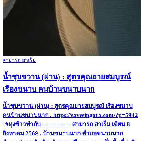
สามารถ สาเร็ม
น้ำชุบขวาน (ฝาน) : สูตรคุณยายสมบูรณ์
เรืองขนาบ คนบ้านขนาบนาก
น้ำชุบขวาน (ฝาน) : สูตรคุณยายสมบูรณ์ เรืองขนาบ
คนบ้านขนาบนาก . https://savesingora.com/?p=5942
| #หุงข้าวทำกับ --------------- สามารถ สาเร็ม เขียน 8
สิงหาคม 2569 . บ้านขนาบนาก ตำบลขนาบนาก