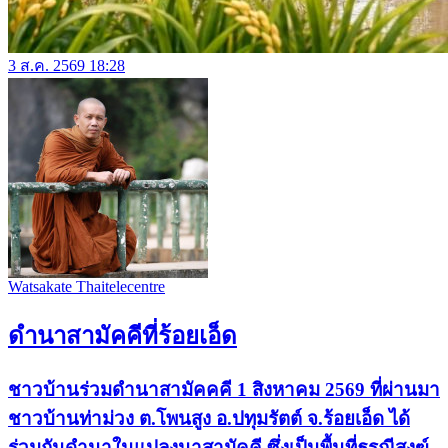
3 ส.ค. 2569 18:28
Watsakate Thaitelecentre
ดำนาสามัคคีที่ร้อยเอ็ด
ชาวบ้านร่วมดำนาสามัคคคี 1 สิงหาคม 2569 ที่ผ่านมา
ชาวบ้านท่าม่วง ต.โพนสูง อ.ปทุมรัตต์ จ.ร้อยเอ็ด ได้
ร่วมกันดำนาในแปลงนาสามัคคี ซึ่งเป็นพื้นที่ธรณีสงฆ์