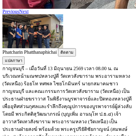
Previous
Next
Phatcharin Phatthanaphichai
ติดตาม
แปลภาษา
กาญจนบุรี – เมื่อวันที่ 13 มิถุนายน 2569 เวลา 08.00 น. ณ
บริเวณหน้ามณฑปหลวงปู่ดี วัดเทวสังฆาราม พระอารามหลวง
(วัดเหนือ) ร้อยโท ทศพล ไชยโกมินทร์ นายกสมาคมชาว
กาญจนบุรี และคณะกรรมการวัดเทวสังฆาราม (วัดเหนือ) เป็น
ประธานฝ่ายฆราวาส ในพิธีงานบูรพาจารย์และปิดทองหลวงปู่ดี
เพื่ออุทิศส่วนกุศลและรำลึกถึงคุณูปการของบูรพาจารย์ผู้ล่วงลับ
โดยมี พระกิตติสุวัฒนาภรณ์ (บุญเพิ่ม อานนฺโท ป.ธ.๔) เจ้า
อาวาสวัดเทวสังฆาราม พระอารามหลวง (วัดเหนือ) เป็น
ประธานฝ่ายสงฆ์ พร้อมด้วย พระครูปริยัติชัยกาญจน์ (สมพงษ์