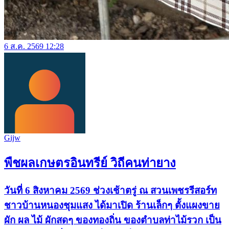
6 ส.ค. 2569 12:28
Gijw
พืชผลเกษตรอินทรีย์ วิถีคนท่ายาง
วันที่ 6 สิงหาคม 2569 ช่วงเช้าตรู่ ณ สวนเพชรรีสอร์ท
ชาวบ้านหนองชุมแสง ได้มาเปิด ร้านเล็กๆ ตั้งแผงขาย
ผัก ผล ไม้ ผักสดๆ ของทองถิ่น ของตำบลท่าไม้รวก เป็น