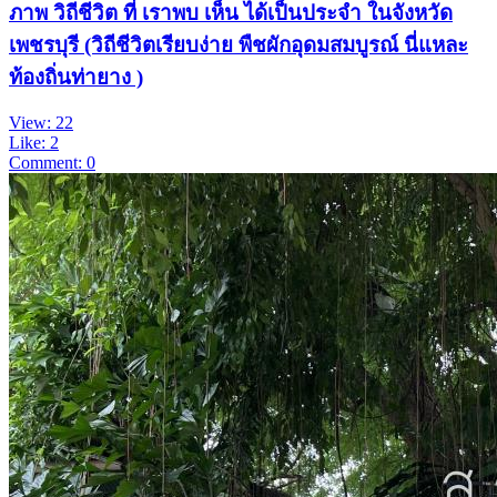
ภาพ วิถีชีวิต ที่ เราพบ เห็น ได้เป็นประจำ ในจังหวัด
เพชรบุรี (วิถีชีวิตเรียบง่าย พืชผักอุดมสมบูรณ์ นี่แหละ
ท้องถิ่นท่ายาง )
View: 22
Like: 2
Comment: 0