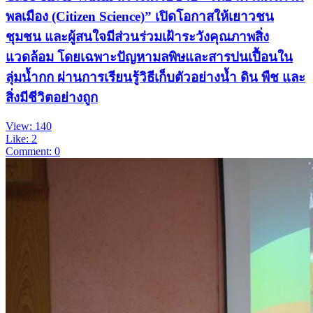
พลเมือง (Citizen Science)” เปิดโอกาสให้เยาวชน
ชุมชน และผู้สนใจมีส่วนร่วมเฝ้าระวังคุณภาพสิ่ง
แวดล้อม โดยเฉพาะปัญหามลพิษและสารปนเปื้อนใน
ลุ่มน้ำกก ผ่านการเรียนรู้วิธีเก็บตัวอย่างน้ำ ดิน พืช และ
สิ่งมีชีวิตอย่างถูก
View: 140
Like: 2
Comment: 0