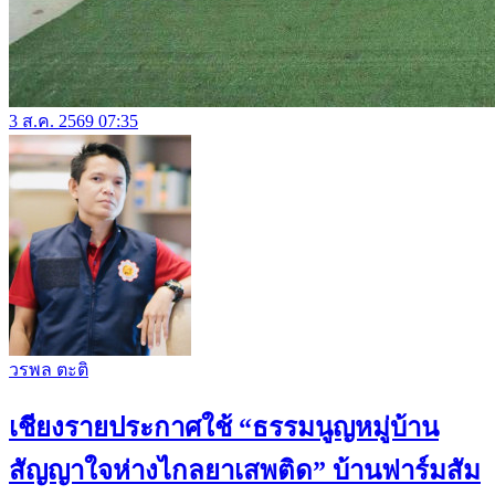
3 ส.ค. 2569 07:35
วรพล ตะติ
เชียงรายประกาศใช้ “ธรรมนูญหมู่บ้าน
สัญญาใจห่างไกลยาเสพติด” บ้านฟาร์มสัม