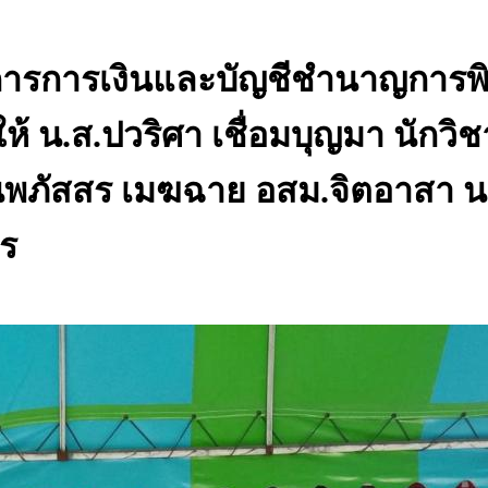
าการการเงินและบัญชีชำนาญการ​
้​ น.ส.ปวริศา​ เชื่อมบุญมา นักว
พภัสสร​ เมฆฉาย​ อสม.​จิตอาสา​ 
าร