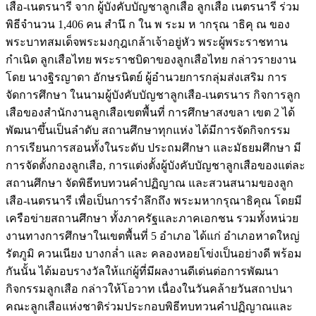
เสือ-เนตรนารี จาก ผู้บังคับบัญชาลูกเสือ ลูกเสือ เนตรนารี ร่วม
พิธีจำนวน 1,406 คน สำนึ ก ใน พ ระม ห ากรุณ าธิคุ ณ ของ
พระบาทสมเด็จพระมงกุฎเกล้าเจ้าอยู่หัว พระผู้พระราชทาน
กำเนิด ลูกเสือไทย พระราชบิดาของลูกเสือไทย กล่าวรายงาน
โดย นางฐิรญาดา อักษรนิตย์ ผู้อำนวยการกลุ่มส่งเสริม การ
จัดการศึกษา ในนามผู้บังคับบัญชาลูกเสือ-เนตรนาร กิจการลูก
เสือของสำนักงานลูกเสือเขตพื้นที่ การศึกษาสงขลา เขต 2 ได้
พัฒนาขึ้นเป็นลำดับ สถานศึกษาทุกแห่ง ได้มีการจัดกิจกรรม
การเรียนการสอนทั้งในระดับ ประถมศึกษา และมัธยมศึกษา มี
การจัดตั้งกองลูกเสือ, การแต่งตั้งผู้บังคับบัญชาลูกเสือของแต่ละ
สถานศึกษา จัดพิธีทบทวนคำปฏิญาณ และสวนสนามของลูก
เสือ-เนตรนารี เพื่อเป็นการรำลึกถึง พระมหากรุณาธิคุณ โดยมี
เครือข่ายสถานศึกษา ทั้งภาครัฐและภาคเอกชน รวมทั้งหน่วย
งานทางการศึกษาในเขตพื้นที่ 5 อำเภอ ได้แก่ อำเภอหาดใหญ่
รัตภูมิ ควนเนียง บางกล่ำ และ คลองหอยโข่งเป็นอย่างดี พร้อม
กันนั้น ได้มอบรางวัลให้แก่ผู้ที่มีผลงานดีเด่นต่อการพัฒนา
กิจกรรมลูกเสือ กล่าวให้โอวาท เนื่องในวันคล้ายวันสถาปนา
คณะลูกเสือแห่งชาติร่วมประกอบพิธีทบทวนคำปฏิญาณและ