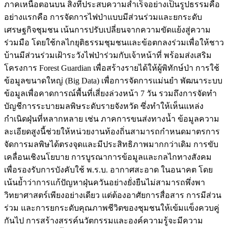
ภาคเหนือตอนบน สิ่งที่ประสบความสำเร็จอย่างเป็นรูปธรรมคือ
อย่างแรกคือ การจัดการไฟป่าแบบมีส่วนร่วมและยกระดับ
เศรษฐกิจชุมชน เน้นการปรับเปลี่ยนจากความขัดแย้งสู่ความ
ร่วมมือ โดยใช้กลไกยุติธรรมชุมชนและข้อตกลงร่วมเพื่อให้ชาว
บ้านมีส่วนร่วมเฝ้าระวังไฟป่าร่วมกับเจ้าหน้าที่ พร้อมส่งเสริม
โครงการ Forest Guardian เพื่อสร้างรายได้ให้ผู้พิทักษ์ป่า การใช้
ข้อมูลขนาดใหญ่ (Big Data) เพื่อการจัดการแม่นยำ พัฒนาระบบ
ข้อมูลเพื่อคาดการณ์พื้นที่เสี่ยงล่วงหน้า 7 วัน รวมถึงการจัดทำ
บัญชีการระบายมลพิษระดับรายจังหวัด ซึ่งทำให้เห็นแหล่ง
กำเนิดฝุ่นที่หลากหลาย เช่น ภาคการขนส่งทางน้ำ ข้อมูลความ
ละเอียดสูงนี้ช่วยให้หน่วยงานท้องถิ่นสามารถกำหนดมาตรการ
จัดการมลพิษได้ตรงจุดและมีประสิทธิภาพมากกว่าเดิม การขับ
เคลื่อนเชิงนโยบาย การบูรณาการข้อมูลและกลไกทางสังคม
เพื่อรองรับการบังคับใช้ พ.ร.บ. อากาศสะอาด ในอนาคต โดย
เน้นย้ำว่าการแก้ปัญหาฝุ่นควันอย่างยั่งยืนไม่สามารถพึ่งพา
วิทยาศาสตร์เพียงอย่างเดียว แต่ต้องอาศัยการสื่อสาร การมีส่วน
ร่วม และการยกระดับคุณภาพชีวิตของชุมชนให้เข้มแข็งควบคู่
กันไป การสร้างสรรค์นวัตกรรมและองค์ความรู้จะมีความ