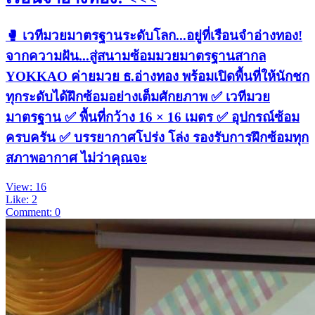
🥊 เวทีมวยมาตรฐานระดับโลก...อยู่ที่เรือนจำอ่างทอง!
จากความฝัน...สู่สนามซ้อมมวยมาตรฐานสากล
YOKKAO ค่ายมวย ธ.อ่างทอง พร้อมเปิดพื้นที่ให้นักชก
ทุกระดับได้ฝึกซ้อมอย่างเต็มศักยภาพ ✅ เวทีมวย
มาตรฐาน ✅ พื้นที่กว้าง 16 × 16 เมตร ✅ อุปกรณ์ซ้อม
ครบครัน ✅ บรรยากาศโปร่ง โล่ง รองรับการฝึกซ้อมทุก
สภาพอากาศ ไม่ว่าคุณจะ
View: 16
Like: 2
Comment: 0