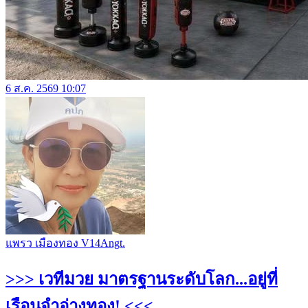
6 ส.ค. 2569 10:07
แพรว เมืองทอง V14Angt.
>>> เวทีมวย มาตรฐานระดับโลก...อยู่ที่
เรือนจำอ่างทอง! <<<