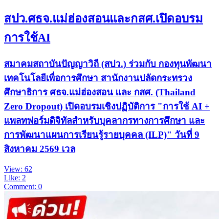
สปว.ศธจ.แม่ฮ่องสอนและกสศ.เปิดอบรม
การใช้AI
สมาคมสถาบันปัญญาวิถี (สปว.) ร่วมกับ กองทุนพัฒนา
เทคโนโลยีเพื่อการศึกษา สานักงานปลัดกระทรวง
ศึกษาธิการ ศธจ.แม่ฮ่องสอน และ กสศ. (Thailand
Zero Dropout) เปิดอบรมเชิงปฏิบัติการ "การใช้ AI +
แพลทฟอร์มดิจิทัลสำหรับบุคลากรทางการศึกษา และ
การพัฒนาแผนการเรียนรู้รายบุคคล (ILP)" วันที่ 9
สิงหาคม 2569 เวล
View: 62
Like: 2
Comment: 0