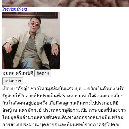
Previous
Next
ชุมพล​ ศรี​สมบัติ​
ติดตาม
แปลภาษา
เปิดงบ "ฮัจญ์" ชาวไทยมุสลิมบินแสวงบุญ... ควักเงินตัวเอง หรือ
รัฐจ่ายให้? ​กลายเป็นประเด็นที่สร้างความเข้าใจผิดและถกเถียง
กันในสังคมอยู่บ่อยครั้ง เมื่อถึงฤดูกาลเดินทางไปประกอบพิธี
ฮัจญ์ ณ นครมักกะฮ์ ประเทศซาอุดีอาระเบีย ภาพของพี่น้องชาว
ไทยมุสลิมจำนวนหลายพันคนเดินทางออกจากสนามบิน พร้อม
การส่งงบประมาณ บุคลากร และทีมแพทย์จากภาครัฐไปคอย