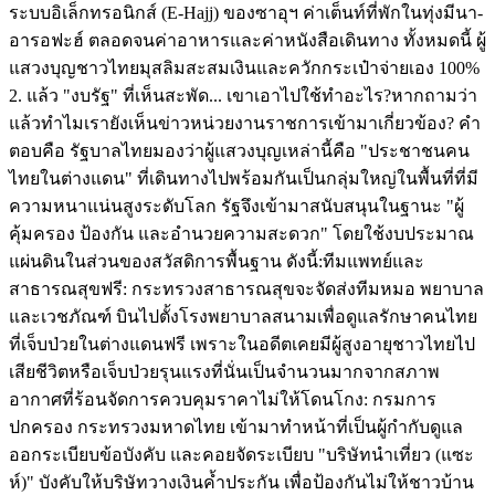
ระบบอิเล็กทรอนิกส์ (E-Hajj) ของซาอุฯ ค่าเต็นท์ที่พักในทุ่งมีนา-
อารอฟะฮ์ ตลอดจนค่าอาหารและค่าหนังสือเดินทาง ทั้งหมดนี้ ผู้
แสวงบุญชาวไทยมุสลิมสะสมเงินและควักกระเป๋าจ่ายเอง 100%
2. แล้ว "งบรัฐ" ที่เห็นสะพัด... เขาเอาไปใช้ทำอะไร? ​หากถามว่า
แล้วทำไมเรายังเห็นข่าวหน่วยงานราชการเข้ามาเกี่ยวข้อง? คำ
ตอบคือ รัฐบาลไทยมองว่าผู้แสวงบุญเหล่านี้คือ "ประชาชนคน
ไทยในต่างแดน" ที่เดินทางไปพร้อมกันเป็นกลุ่มใหญ่ในพื้นที่ที่มี
ความหนาแน่นสูงระดับโลก รัฐจึงเข้ามาสนับสนุนในฐานะ "ผู้
คุ้มครอง ป้องกัน และอำนวยความสะดวก" โดยใช้งบประมาณ
แผ่นดินในส่วนของสวัสดิการพื้นฐาน ดังนี้: ​ทีมแพทย์และ
สาธารณสุขฟรี: กระทรวงสาธารณสุขจะจัดส่งทีมหมอ พยาบาล
และเวชภัณฑ์ บินไปตั้งโรงพยาบาลสนามเพื่อดูแลรักษาคนไทย
ที่เจ็บป่วยในต่างแดนฟรี เพราะในอดีตเคยมีผู้สูงอายุชาวไทยไป
เสียชีวิตหรือเจ็บป่วยรุนแรงที่นั่นเป็นจำนวนมากจากสภาพ
อากาศที่ร้อนจัด ​การควบคุมราคาไม่ให้โดนโกง: กรมการ
ปกครอง กระทรวงมหาดไทย เข้ามาทำหน้าที่เป็นผู้กำกับดูแล
ออกระเบียบข้อบังคับ และคอยจัดระเบียบ "บริษัทนำเที่ยว (แซะ
ห์)" บังคับให้บริษัทวางเงินค้ำประกัน เพื่อป้องกันไม่ให้ชาวบ้าน