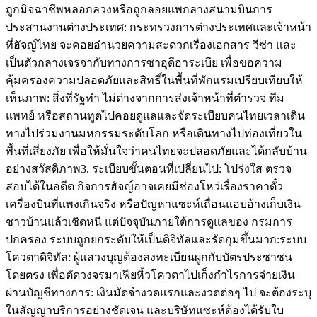
ถูกมิจฉาชีพหลอกลวงหรือถูกลอยแพกลางสนามบิน ​การ
ประสานงานต่างประเทศ: กระทรวงการต่างประเทศและเจ้าหน้า
ที่ฮัจญ์ไทย จะคอยอำนวยความสะดวกเรื่องเอกสาร วีซ่า และ
เป็นตัวกลางเจรจากับทางการซาอุดีอาระเบีย เพื่อขอความ
คุ้มครองความปลอดภัยและสิทธิ์ในพื้นที่พักแรม ​เปรียบเทียบให้
เห็นภาพ: สิ่งที่รัฐทำ ไม่ต่างจากการส่งเจ้าหน้าที่ตำรวจ ทีม
แพทย์ หรือสถานทูตไปคอยดูแลและจัดระเบียบคนไทยเวลาเดิน
ทางไปร่วมงานมหกรรมระดับโลก หรือเดินทางไปท่องเที่ยวใน
พื้นที่เสี่ยงภัย เพื่อให้มั่นใจว่าคนไทยจะปลอดภัยและได้กลับบ้าน
อย่างสวัสดิภาพ ​3. ระเบียบขั้นตอนที่เปลี่ยนไป: โปร่งใส ตรวจ
สอบได้ ​ในอดีต กิจการฮัจญ์อาจเคยมีช่องโหว่เรื่องราคาตั๋ว
เครื่องบินที่แพงเกินจริง หรือปัญหาแซะห์เถื่อนแอบอ้างเก็บเงิน
ชาวบ้านแล้วเชิดหนี แต่ปัจจุบันภายใต้การดูแลของ กรมการ
ปกครอง ระบบถูกยกระดับให้เป็นดิจิทัลและรัดกุมขึ้นมาก: ​ระบบ
โควตาดิจิทัล: ผู้แสวงบุญต้องลงทะเบียนผูกกับบัตรประชาชน
โดยตรง เพื่อตัดวงจรมาเฟียหิ้วโควตาไปเก็งกำไร ​การจ่ายเงิน
ผ่านบัญชีทางการ: เงินมัดจำงวดแรกและงวดต่อๆ ไป จะต้องระบุ
ในสัญญาบริการอย่างชัดเจน และบริษัทแซะห์ต้องได้รับใบ