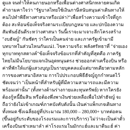
ดูแล จนทำให้คนภายนอกหรือเพื่อนต่างศาสนิกหลายคนเกิด
คำถามคาใจว่า "รัฐบาลไทยใช้เงินภาษีสนับสนุนค่าเดินทางให้
คนไปทำพิธีทางศาสนาหรือเปล่า?" ​เพื่อสร้างความเข้าใจที่ถูก
ต้อง สะท้อนข้อเท็จจริงตามระเบียบกฎหมาย และปกป้องความ
สัมพันธ์อันดีระหว่างศาสนา วันนี้เราจะมาเจาะลึกโครงสร้าง
"งบฮัจญ์" กันชัดๆ ว่าใครเป็นคนจ่าย และภาครัฐเข้ามามี
บทบาทในส่วนไหนกันแน่ ​1. ไขความจริง: พลังศรัทธาที่ "จ่ายเอง
ทุกบาททุกสตางค์" ​ข้อเท็จจริงข้อแรกที่สำคัญที่สุดคือ ภาครัฐ
ไทยไม่มีนโยบายแจกเงินอุดหนุนตรง ช่วยออกค่าเครื่องบิน หรือ
ค่าที่พักให้แก่ผู้แสวงบุญเป็นรายบุคคลแม้แต่บาทเดียว ​ตามหลัก
การของศาสนาอิสลาม การไปประกอบพิธีฮัจญ์ถูกกำหนดไว้
ชัดเจนว่า "เป็นหน้าที่สำหรับผู้ที่มีความสามารถและมีความ
พร้อมเท่านั้น" (ทั้งทางด้านร่างกายและทุนทรัพย์) หากใครยัง
ต้องกู้หนี้ยืมสิน หรือต้องพึ่งพาเงินช่วยเหลือเพื่อไปทำฮัจญ์ จะ
ถือว่ายังไม่เข้าเกณฑ์ภาคบังคับ ​ดังนั้น เงินค่าแพ็กเกจเดินทาง
ทั้งหมด ซึ่งเฉลี่ยอยู่ที่ประมาณ 180,000 – 280,000+ บาทต่อคน
(ขึ้นอยู่กับระดับของโรงแรมและการบริการ) ไม่ว่าจะเป็นค่าตั๋ว
เครื่องบินเช่าเหมาลำ ค่าโรงแรมในมักกะฮ์และมาดีนะฮ์ ค่า