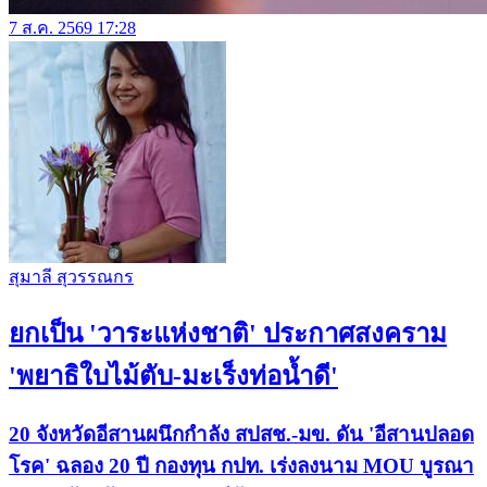
7 ส.ค. 2569 17:28
สุมาลี สุวรรณกร
ยกเป็น 'วาระแห่งชาติ' ประกาศสงคราม
'พยาธิใบไม้ตับ-มะเร็งท่อน้ำดี'
20 จังหวัดอีสานผนึกกำลัง สปสช.-มข. ดัน 'อีสานปลอด
โรค' ฉลอง 20 ปี กองทุน กปท. เร่งลงนาม MOU บูรณา