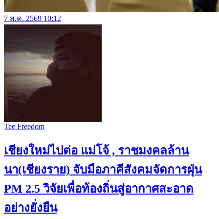
7 ส.ค. 2569 10:12
Tee Freedom
เชียงใหม่ไปต่อ แม่โจ้ , ราชมงคลล้าน
นา(เชียงราย) จับมือภาคีสังคมจัดการฝุ่น
PM 2.5 วิจัยเพื่อท้องถิ่นสู่อากาศสะอาด
อย่างยั่งยืน