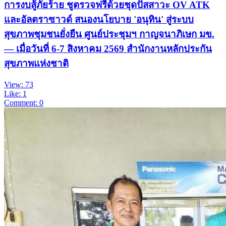
การงบสู้ภัยร้าย ชูตรวจฟรีด้วยชุดปัสสาวะ OV ATK
และอัลตราซาวด์ สนองนโยบาย 'อนุทิน' สู่ระบบ
สุขภาพชุมชนยั่งยืน ศูนย์ประชุมฯ กาญจนาภิเษก มข.
— เมื่อวันที่ 6-7 สิงหาคม 2569 สำนักงานหลักประกัน
สุขภาพแห่งชาติ
View: 73
Like: 1
Comment: 0