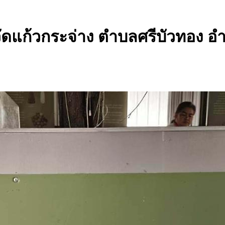
ัดแก้วกระจ่าง ตำบลศรีบัวทอง อ