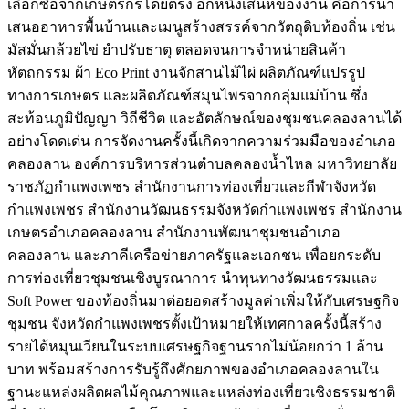
เลือกซื้อจากเกษตรกรโดยตรง อีกหนึ่งเสน่ห์ของงาน คือการนำ
เสนออาหารพื้นบ้านและเมนูสร้างสรรค์จากวัตถุดิบท้องถิ่น เช่น
มัสมั่นกล้วยไข่ ยำปรับธาตุ ตลอดจนการจำหน่ายสินค้า
หัตถกรรม ผ้า Eco Print งานจักสานไม้ไผ่ ผลิตภัณฑ์แปรรูป
ทางการเกษตร และผลิตภัณฑ์สมุนไพรจากกลุ่มแม่บ้าน ซึ่ง
สะท้อนภูมิปัญญา วิถีชีวิต และอัตลักษณ์ของชุมชนคลองลานได้
อย่างโดดเด่น การจัดงานครั้งนี้เกิดจากความร่วมมือของอำเภอ
คลองลาน องค์การบริหารส่วนตำบลคลองน้ำไหล มหาวิทยาลัย
ราชภัฏกำแพงเพชร สำนักงานการท่องเที่ยวและกีฬาจังหวัด
กำแพงเพชร สำนักงานวัฒนธรรมจังหวัดกำแพงเพชร สำนักงาน
เกษตรอำเภอคลองลาน สำนักงานพัฒนาชุมชนอำเภอ
คลองลาน และภาคีเครือข่ายภาครัฐและเอกชน เพื่อยกระดับ
การท่องเที่ยวชุมชนเชิงบูรณาการ นำทุนทางวัฒนธรรมและ
Soft Power ของท้องถิ่นมาต่อยอดสร้างมูลค่าเพิ่มให้กับเศรษฐกิจ
ชุมชน จังหวัดกำแพงเพชรตั้งเป้าหมายให้เทศกาลครั้งนี้สร้าง
รายได้หมุนเวียนในระบบเศรษฐกิจฐานรากไม่น้อยกว่า 1 ล้าน
บาท พร้อมสร้างการรับรู้ถึงศักยภาพของอำเภอคลองลานใน
ฐานะแหล่งผลิตผลไม้คุณภาพและแหล่งท่องเที่ยวเชิงธรรมชาติ