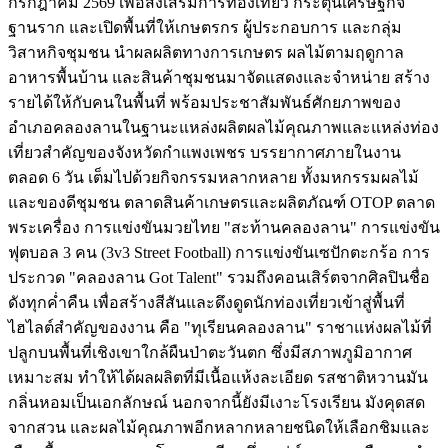
กรกฎาคม 2569 เพื่อส่งเสริมการท่องเที่ยว กระตุ้นเศรษฐกิจ
ฐานราก และเปิดพื้นที่ให้เกษตรกร ผู้ประกอบการ และกลุ่ม
วิสาหกิจชุมชน นำผลผลิตทางการเกษตร ผลไม้ตามฤดูกาล
อาหารพื้นบ้าน และสินค้าชุมชนมาจัดแสดงและจำหน่าย สร้าง
รายได้ให้กับคนในพื้นที่ พร้อมประชาสัมพันธ์ศักยภาพของ
อำเภอคลองลานในฐานะแหล่งผลิตผลไม้คุณภาพและแหล่งท่อง
เที่ยวสำคัญของจังหวัดกำแพงเพชร บรรยากาศภายในงาน
ตลอด 6 วัน เต็มไปด้วยกิจกรรมหลากหลาย ทั้งมหกรรมผลไม้
และของดีชุมชน ตลาดสินค้าเกษตรและผลิตภัณฑ์ OTOP ตลาด
พระเครื่อง การแข่งขันมวยไทย "สะท้านคลองลาน" การแข่งขัน
ฟุตบอล 3 คน (3v3 Street Football) การแข่งขันเซปักตะกร้อ การ
ประกวด "คลองลาน Got Talent" รวมถึงคอนเสิร์ตจากศิลปินชื่อ
ดังทุกค่ำคืน เพื่อสร้างสีสันและดึงดูดนักท่องเที่ยวเข้าสู่พื้นที่
ไฮไลต์สำคัญของงาน คือ "ทุเรียนคลองลาน" ราชาแห่งผลไม้ที่
ปลูกบนพื้นที่เชิงเขาใกล้ผืนป่าตะวันตก ซึ่งมีสภาพภูมิอากาศ
เหมาะสม ทำให้ได้ผลผลิตที่มีเนื้อแห้งละเอียด รสชาติหวานมัน
กลิ่นหอมเป็นเอกลักษณ์ นอกจากนี้ยังมีเงาะโรงเรียน มังคุดสด
จากสวน และผลไม้คุณภาพอีกหลากหลายชนิดให้เลือกชิมและ