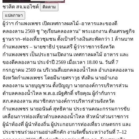
ชวลิต สจ.มอไซต์
ติดตาม
แปลภาษา
ผู้ว่าฯ กำแพงเพชร เปิดเทศกาลผลไม้–อาหารและของดี
คลองลาน 2569 ชู "ทุเรียนคลองลาน" พระเอกงาน ดันเศรษฐกิจ
ฐานราก–ท่องเที่ยวชุมชน ตั้งเป้าสร้างเงินสะพัดกว่า 1 ล้านบาท
กำแพงเพชร – นายชาธิป รุจนเสรี ผู้ว่าราชการจังหวัด
กำแพงเพชร เป็นประธานเปิดงาน เทศกาลผลไม้ อาหาร และ
ของดีคลองลาน ประจำปี 2569 เมื่อเวลา 18.00 น. วันที่ 7
กรกฎาคม 2569 ณ บริเวณสี่แยกคลองน้ำไหล อำเภอคลองลาน
จังหวัดกำแพงเพชร โดยมีนายศราวุธ ทังดิน นายอำเภอ
คลองลาน นายบุญชวน ตั้งปัญญา นายกองค์การบริหารส่วน
ตำบลคลองน้ำไหล พ.ต.อ.ณัฐศักดิ์ จริยคุณ ผู้กำกับการ
สภ.คลองลาน สมาชิกสภาองค์การบริหารส่วนจังหวัด
กำแพงเพชร นายอนันต์ สุทธิคาม ประธานคณะกรรมการขับ
เคลื่อนการท่องเที่ยวตำบลคลองน้ำไหล หัวหน้าส่วนราชการ
ผู้นำท้องที่ ผู้นำท้องถิ่น ผู้ประกอบการท่องเที่ยว เกษตรกร และ
ประชาชนร่วมงานอย่างคึกคัก งานจัดขึ้นระหว่างวันที่ 7–12