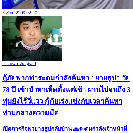
3 ส.ค. 2569 02:50
Thanwa Vongvad
กู้ภัยฟากท่าระดมกำลังค้นหา "ยายธูป" วัย
78 ปี เข้าป่าหาเห็ดตั้งแต่เช้า ผ่านไปจนถึง 3
ทุ่มยังไร้วี่แวว กู้ภัยเร่งแข่งกับเวลาค้นหา
ท่ามกลางความมืด
เปิดภารกิจพายายธูปกลับบ้าน 🙏ระดมกำลังเจ้าหน้าที่