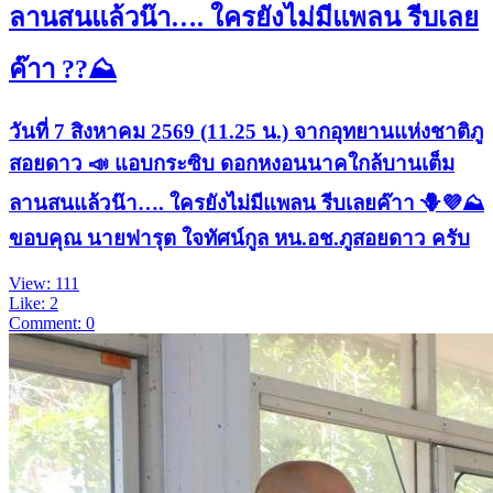
ลานสนแล้วน๊า…. ใครยังไม่มีแพลน รีบเลย
ค๊าา ??⛰️
วันที่ 7 สิงหาคม 2569 (11.25 น.) จากอุทยานแห่งชาติภู
สอยดาว 📣 แอบกระซิบ ดอกหงอนนาคใกล้บานเต็ม
ลานสนแล้วน๊า…. ใครยังไม่มีแพลน รีบเลยค๊าา 🪻💜⛰️
ขอบคุณ นายฟารุต ใจทัศน์กูล หน.อช.ภูสอยดาว ครับ
View: 111
Like: 2
Comment: 0