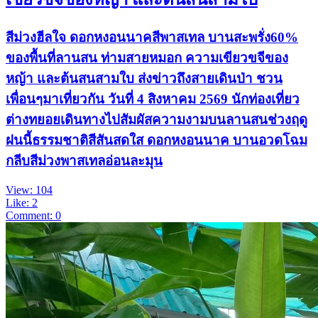
สีม่วงฮีลใจ ดอกหงอนนาคสีพาสเทล บานสะพรั่ง60%
ของพื้นที่ลานสน ท่ามสายหมอก ความเขียวขจีของ
หญ้า และต้นสนสามใบ ส่งข่าวถึงสายเดินป่า ชวน
เพื่อนๆมาเที่ยวกัน วันที่ 4 สิงหาคม 2569 นักท่องเที่ยว
ต่างทยอยเดินทางไปสัมผัสความงามบนลานสนช่วงฤดู
ฝนนี้ธรรมชาติสีสันสดใส ดอกหงอนนาค บานอวดโฉม
กลีบสีม่วงพาสเทลอ่อนละมุน
View: 104
Like: 2
Comment: 0