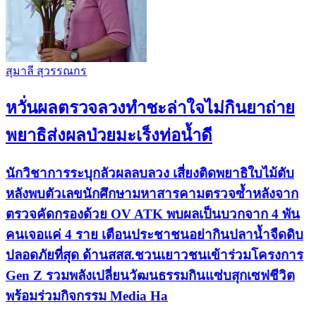
สุมาลี สุวรรณกร
หวั่นผลตรวจลวงทำชะล่าใจไม่กินยาถ่าย
พยาธิส่งผลป่วยมะเร็งท่อน้ำดี
นักวิชาการระบุกลัวผลลบลวง เสี่ยงติดพยาธิใบไม้ตับ
หลังพบตัวเลขนักศึกษามหาสารคามตรวจซ้ำหลังจาก
ตรวจคัดกรองด้วย OV ATK พบผลเป็นบวกจาก 4 พัน
คนเจอแค่ 4 ราย เตือนประชาชนอย่ากินปลาน้ำจืดดิบ
ปลอดภัยที่สุด ด้านสสส.ชวนเยาวชนเข้าร่วมโครงการ
Gen Z รวมพลังเปลี่ยนวัฒนธรรมกินแซ่บสุกเซฟชีวิต
พร้อมร่วมกิจกรรม Media Ha