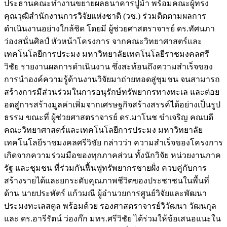
ประธานคณะทำงานขยายผลธนาคารปูม้า พร้อมคณะผู้ทรง
คุณวุฒิสำนักงานการวิจัยแห่งชาติ (วช.) ร่วมติดตามผลการ
ดำเนินงานอย่างใกล้ชิด โดยมี ผู้ช่วยศาสตราจารย์ ดร.ทัศนภา
ว่องสนั่นศิลป์ หัวหน้าโครงการ จากคณะวิทยาศาสตร์และ
เทคโนโลยีการประมง มหาวิทยาลัยเทคโนโลยีราชมงคลศรี
วิชัย รายงานผลการดำเนินงาน ซึ่งสะท้อนถึงความสำเร็จของ
การนำองค์ความรู้ด้านงานวิจัยมาถ่ายทอดสู่ชุมชน จนสามารถ
สร้างการมีส่วนร่วมในการอนุรักษ์ทรัพยากรทางทะเล และต่อย
อดสู่การสร้างมูลค่าเพิ่มจากเศรษฐกิจสร้างสรรค์ได้อย่างเป็นรูป
ธรรม ขณะที่ ผู้ช่วยศาสตราจารย์ ดร.มาโนช ขำเจริญ คณบดี
คณะวิทยาศาสตร์และเทคโนโลยีการประมง มหาวิทยาลัย
เทคโนโลยีราชมงคลศรีวิชัย กล่าวว่า ความสำเร็จของโครงการ
เกิดจากความร่วมมือของทุกภาคส่วน ทั้งนักวิจัย หน่วยงานภาค
รัฐ และชุมชน ที่ร่วมกันฟื้นฟูทรัพยากรชายฝั่ง ควบคู่กับการ
สร้างรายได้และยกระดับคุณภาพชีวิตของประชาชนในพื้นที่
ด้าน นายประพัตร์ แก้วมณี ผู้อำนวยการศูนย์วิจัยและพัฒนา
ประมงทะเลสตูล พร้อมด้วย รองศาสตราจารย์วิวัฒนา วัฒนกุล
และ ดร.อารีรัตน์ ว่องก๊ก มทร.ศรีวิชัย ได้ร่วมให้ข้อเสนอแนะใน