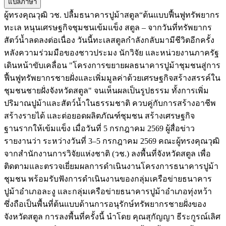
แปลภาษา
ผู้ทรงคุณวุฒิ วช. ปลื้มธนาคารปูม้าสตูล“ต้นแบบฟื้นฟูทรัพยากร
ทะเล หนุนเศรษฐกิจชุมชนเข้มแข็ง สตูล – จากวันที่ทรัพยากร
สัตว์น้ำลดลงต่อเนื่อง วันนี้ทะเลสตูลกำลังกลับมามีชีวิตอีกครั้ง
หลังความร่วมมือของชาวประมง นักวิจัย และหน่วยงานภาครัฐ
เดินหน้าขับเคลื่อน "โครงการขยายผลธนาคารปูม้าชุมชนสู่การ
ฟื้นฟูทรัพยากรชายฝั่งและเพิ่มมูลค่าด้วยเศรษฐกิจสร้างสรรค์ใน
ชุมชนชายฝั่งจังหวัดสตูล" จนเห็นผลเป็นรูปธรรม ทั้งการเพิ่ม
ปริมาณปูม้าและสัตว์น้ำในธรรมชาติ ควบคู่กับการสร้างอาชีพ
สร้างรายได้ และต่อยอดผลิตภัณฑ์ชุมชน สร้างเศรษฐกิจ
ฐานรากให้เข้มแข็ง เมื่อวันที่ 5 กรกฎาคม 2569 ผู้สื่อข่าว
รายงานว่า ระหว่างวันที่ 3–5 กรกฎาคม 2569 คณะผู้ทรงคุณวุฒิ
จากสำนักงานการวิจัยแห่งชาติ (วช.) ลงพื้นที่จังหวัดสตูล เพื่อ
ติดตามและตรวจเยี่ยมผลการดำเนินงานโครงการธนาคารปูม้า
ชุมชน พร้อมรับฟังการดำเนินงานของกลุ่มเครือข่ายธนาคาร
ปูม้าอำเภอละงู และกลุ่มเครือข่ายธนาคารปูม้าอำเภอทุ่งหว้า
ซึ่งถือเป็นพื้นที่ต้นแบบด้านการอนุรักษ์ทรัพยากรชายฝั่งของ
จังหวัดสตูล การลงพื้นที่ครั้งนี้ นำโดย คุณสุกัญญา ธีระกูรณ์เลิศ