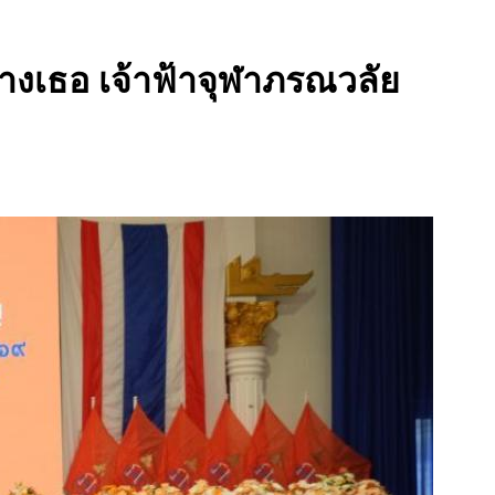
นางเธอ เจ้าฟ้าจุฬาภรณวลัย