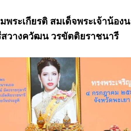
มพระเกียรติ สมเด็จพระเจ้าน้อง
รีสวางควัฒน วรขัตติยราชนารี