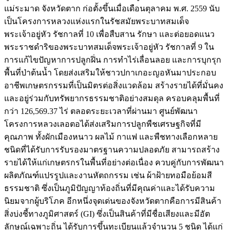
แม่ระมาด จังหวัดตาก ก่อตั้งขึ้นเมื่อเดือนตุลาคม พ.ศ. 2559 นับ
เป็นโครงการหลวงแห่งแรกในรัชสมัยพระบาทสมเด็จ
พระเจ้าอยู่หัว รัชกาลที่ 10 เพื่อสืบสาน รักษา และต่อยอดแนว
พระราชดำริของพระบาทสมเด็จพระเจ้าอยู่หัว รัชกาลที่ 9 ใน
การแก้ไขปัญหาการปลูกฝิ่น การทำไร่เลื่อนลอย และการบุกรุก
พื้นที่ป่าต้นน้ำ โดยส่งเสริมให้ชาวปกาเกอะญอหันมาประกอบ
อาชีพเกษตรกรรมที่เป็นมิตรต่อสิ่งแวดล้อม สร้างรายได้ที่มั่นคง
และอยู่ร่วมกับทรัพยากรธรรมชาติอย่างสมดุล ครอบคลุมพื้นที่
กว่า 126,569.37 ไร่ ตลอดระยะเวลาที่ผ่านมา ศูนย์พัฒนา
โครงการหลวงเลอตอได้ส่งเสริมการปลูกพืชเศรษฐกิจที่มี
คุณภาพ ทั้งผักเมืองหนาว ผลไม้ กาแฟ และพืชทางเลือกหลาย
ชนิดที่ได้รับการรับรองมาตรฐานความปลอดภัย สามารถสร้าง
รายได้ให้แก่เกษตรกรในพื้นที่อย่างต่อเนื่อง ควบคู่กับการพัฒนา
ผลิตภัณฑ์แปรรูปและงานหัตถกรรม เช่น ผ้าฝ้ายทอมือย้อมสี
ธรรมชาติ ซึ่งเป็นภูมิปัญญาท้องถิ่นที่มีคุณค่าและได้รับความ
นิยมจากผู้บริโภค อีกหนึ่งจุดเด่นของจังหวัดตากคือการมีสินค้า
สิ่งบ่งชี้ทางภูมิศาสตร์ (GI) ซึ่งเป็นสินค้าที่มีชื่อเสียงและมีอัต
ลักษณ์เฉพาะถิ่น ได้รับการขึ้นทะเบียนแล้วจำนวน 5 ชนิด ได้แก่