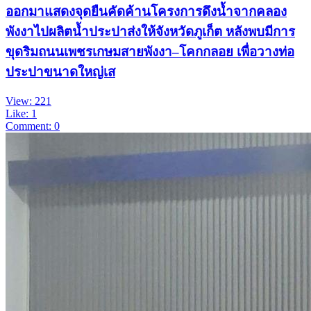
ออกมาแสดงจุดยืนคัดค้านโครงการดึงน้ำจากคลอง
พังงาไปผลิตน้ำประปาส่งให้จังหวัดภูเก็ต หลังพบมีการ
ขุดริมถนนเพชรเกษมสายพังงา–โคกกลอย เพื่อวางท่อ
ประปาขนาดใหญ่เส
View: 221
Like: 1
Comment: 0