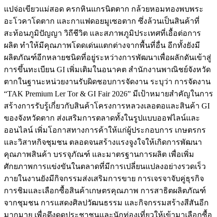
แปจ่อเขียวแม่สอด ครกหินแกรนิตตาก กล้วยหอมทองพบพระ
อะโวคาโดตาก และกาแฟดอยมูเซอตาก ซึ่งล้วนเป็นสินค้าที่
สะท้อนภูมิปัญญา วิถีชีวิต และสภาพภูมิประเทศที่เอื้อต่อการ
ผลิต ทำให้มีคุณภาพโดดเด่นแตกต่างจากพื้นที่อื่น อีกทั้งยังมี
ผลิตภัณฑ์อีกหลายชนิดที่อยู่ระหว่างการพัฒนาเพื่อผลักดันเข้าสู่
การขึ้นทะเบียน GI เพิ่มเติมในอนาคต สำนักงานพาณิชย์จังหวัด
ตากในฐานะหน่วยงานรับผิดชอบการจัดงาน ระบุว่า การจัดงาน
“TAK Premium Ler Tor & GI Fair 2026” มีเป้าหมายสำคัญในการ
สร้างการรับรู้เกี่ยวกับสินค้าโครงการหลวงเลอตอและสินค้า GI
ของจังหวัดตาก ส่งเสริมการตลาดทั้งในรูปแบบออฟไลน์และ
ออนไลน์ เพิ่มโอกาสทางการค้าให้แก่ผู้ประกอบการ เกษตรกร
และวิสาหกิจชุมชน ตลอดจนสร้างแรงจูงใจให้เกิดการพัฒนา
คุณภาพสินค้า บรรจุภัณฑ์ และมาตรฐานการผลิต เพื่อเพิ่ม
ศักยภาพการแข่งขันในตลาดที่มีการเปลี่ยนแปลงอย่างรวดเร็ว
ภายในงานยังมีกิจกรรมส่งเสริมการขาย การเจรจาจับคู่ธุรกิจ
การชิมและเลือกซื้อสินค้าเกษตรคุณภาพ การสาธิตผลิตภัณฑ์
จากชุมชน การแสดงศิลปวัฒนธรรม และกิจกรรมสร้างสีสันอีก
มากมาย เพื่อดึงดูดประชาชนและนักท่องเที่ยวให้เข้ามาเลือกซื้อ