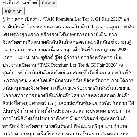
ชวลิต สจ.มอไซต์
ติดตาม
แปลภาษา
ผู้ว่าฯ ตาก เปิดงาน “TAK Premium Ler Tor & GI Fair 2026” ยก
ระดับสินค้าโครงการหลวงเลอตอ–สินค้า GI สู่ตลาดคุณภาพ ดัน
เศรษฐกิจฐานราก สร้างรายได้เกษตรกรอย่างยั่งยืน ตาก –
จังหวัดตากเดินหน้าผลักดันสินค้าเกษตรและผลิตภัณฑ์ชุมชนสู่
ตลาดคุณภาพอย่างต่อเนื่อง ล่าสุดเมื่อวันที่ 3 กรกฎาคม 2569
เวลา 15.00 น. นายชูศักดิ์ รู้ยิ่ง ผู้ว่าราชการจังหวัดตาก เป็น
ประธานเปิดงาน “TAK Premium Ler Tor & GI Fair 2026” ณ
ศูนย์การค้าโรบินสันไลฟ์สไตล์ แม่สอด ซึ่งจัดขึ้นระหว่างวันที่ 3–
5 กรกฎาคม 2569 โดยสำนักงานพาณิชย์จังหวัดตาก ภายใต้การ
สนับสนุนของจังหวัดตาก เพื่อเผยแพร่ประชาสัมพันธ์และขยาย
โอกาสทางการตลาดให้แก่สินค้าโครงการหลวงเลอตอ สินค้า
สิ่งบ่งชี้ทางภูมิศาสตร์ (GI) และผลิตภัณฑ์เด่นของจังหวัดตาก ให้
เป็นที่รู้จักในวงกว้างทั้งในประเทศและต่างประเทศ บรรยากาศ
ภายในพิธีเปิดเป็นไปอย่างคึกคัก มี นายนิรันดร์ ชุมพลอนันต์
พาณิชย์ จังหวัดตาก นายกันต์พงษ์ พิพัฒมนตรีกุล นายอำเภอ
แม่สอด นายกุล เครือวีระ นายเทศมนตรีนครแม่สอดมอบ นาย