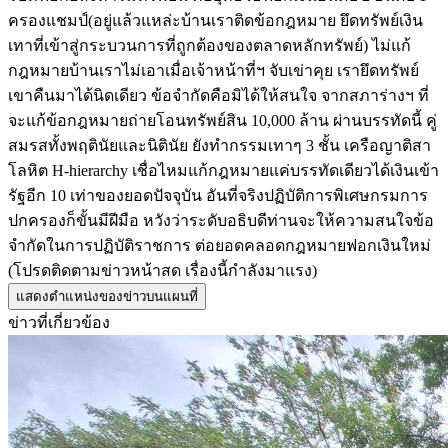
ครองแชมป์(อยู่แล้วแหล่ะบ้านเราติดข้อกฎหมาย ยึดทรัพย์เงิน
เทาที่เข้าสู่กระบวนการที่ถูกต้องของตลาดหลักทรัพย์) ไม่แก้
กฎหมายบ้านเราไม่เอาเมื่อเจ้าหน้าที่ฯ จับเข่าคุย เรายึดทรัพย์
เขาคืนมาได้นิดเดียว ข้อจำกัดคือมิได้ให้สนใจ จากสภาร่างฯ ที่
จะแก้ข้อกฎหมายถ่ายโอนทรัพย์สิน 10,000 ล้าน ผ่านบรรทัดนี้ คู่
สมรสทั้งพฤตินัยและนิตินัย ยังทำกรรมเทาๆ 3 ชั้น เครือญาติสา
โลหิต H-hierarchy เชื่อไหมแก้กฎหมายแค่บรรทัดเดียวได้เงินเข้า
รัฐอีก 10 เท่าของยอดปัจจุบัน อันที่จริงปฏิบัติการพิเศษกรมการ
ปกครองก็ขั้นมีฝีมือ หวังว่าระดับอธิบดีท่านจะให้ความสนใจข้อ
จำกัดในการปฏิบัติราชการ ต่อยอดคลอดกฎหมายฟอกเงินใหม่
(โปรดติดตามข่าวหน้าสด เรื่องนี้กำลังมาแรง)
แสดงตำแหน่งของข่าวบนแผนที่
ข่าวที่เกี่ยวข้อง