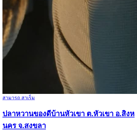
สามารถ สาเร็ม
ปลาหวานของดีบ้านหัวเขา ต.หัวเขา อ.สิงห
นคร จ.สงขลา