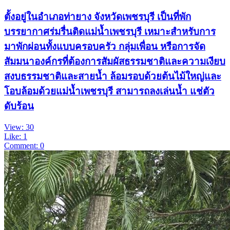
ตั้งอยู่ในอำเภอท่ายาง จังหวัดเพชรบุรี เป็นที่พัก
บรรยากาศร่มรื่นติดแม่น้ำเพชรบุรี เหมาะสำหรับการ
มาพักผ่อนทั้งแบบครอบครัว กลุ่มเพื่อน หรือการจัด
สัมมนาองค์กรที่ต้องการสัมผัสธรรมชาติและความเงียบ
สงบ ​ธรรมชาติและสายน้ำ ล้อมรอบด้วยต้นไม้ใหญ่และ
โอบล้อมด้วยแม่น้ำเพชรบุรี สามารถลงเล่นน้ำ แช่ตัว
ดับร้อน
View: 30
Like: 1
Comment: 0