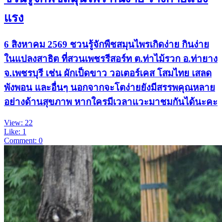
แรง
6 สิงหาคม 2569 ชวนรู้จักพืชสมุนไพรเกิดง่าย กินง่าย
ในแปลงสาธิต ที่สวนเพชรรีสอร์ท ต.ท่าไม้รวก อ.ท่ายาง
จ.เพชรบุรี เช่น ผักเป็ดขาว วอเตอร์เคส โสมไทย เสลด
พังพอน และอื่นๆ นอกจากจะโตง่ายยังมีสรรพคุณหลาย
อย่างด้านสุขภาพ หากใครมีเวลาแวะมาชมกันได้นะคะ
View: 22
Like: 1
Comment: 0