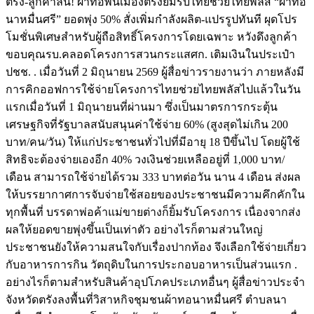
ตรัง-ลูกค้าล้น! ผ้าทอพื้นเมืองตรังยิ้มรับไทยช่วยไทยพลัส “ผ้าทอ
นาหมื่นศรี” ยอดพุ่ง 50% สั่งเพิ่มกำลังผลิต-แปรรูปทันที ผุดโปร
โมชั่นพิเศษสำหรับผู้ถือสิทธิ์โครงการโดยเฉพาะ หวังดึงลูกค้า
ขอบคุณรบ.คลอดโครงการสวนกระแสศก. เติมเงินในประเป๋า
ปชช. . เมื่อวันที่ 2 มิถุนายน 2569 ผู้สื่อข่าวรายงานว่า ภายหลังมี
การคิกออฟการใช้จ่ายโครงการไทยช่วยไทยพลัสไปแล้วในวัน
แรกเมื่อวันที่ 1 มิถุนายนที่ผ่านมา ซึ่งเป็นมาตรการกระตุ้น
เศรษฐกิจที่รัฐบาลสนับสนุนค่าใช้จ่าย 60% (สูงสุดไม่เกิน 200
บาท/คน/วัน) ให้แก่ประชาชนทั่วไปที่มีอายุ 18 ปีขึ้นไป โดยผู้ใช้
สิทธิจะต้องจ่ายเองอีก 40% วงเงินช่วยเหลืออยู่ที่ 1,000 บาท/
เดือน สามารถใช้จ่ายได้รวม 333 บาทต่อวัน นาน 4 เดือน ส่งผล
ให้บรรยากาศการจับจ่ายใช้สอยของประชาชนมีความคึกคักใน
ทุกพื้นที่ บรรดาพ่อค้าแม่ขายต่างก็ยิ้มรับโครงการ เนื่องจากส่ง
ผลให้ยอดขายพุ่งขึ้นเป็นเท่าตัว อย่างไรก็ตามส่วนใหญ่
ประชาชนยังให้ความสนใจกับเรื่องปากท้อง จึงเลือกใช้จ่ายเกี่ยว
กับอาหารการกิน วัตถุดิบในการประกอบอาหารเป็นส่วนแรก .
อย่างไรก็ตามสำหรับสินค้าอุปโภคประเภทอื่นๆ ผู้สื่อข่าวประจำ
จังหวัดตรังลงพื้นที่วิสาหกิจชุมชนผ้าทอนาหมื่นศรี ตำบลนา