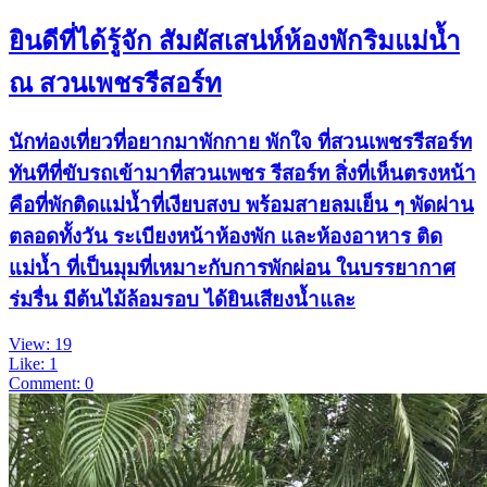
ยินดีที่ได้รู้จัก สัมผัสเสน่ห์ห้องพักริมแม่น้ำ
ณ สวนเพชรรีสอร์ท
นักท่องเที่ยวที่อยากมาพักกาย พักใจ ที่สวนเพชรรีสอร์ท
ทันทีที่ขับรถเข้ามาที่สวนเพชร รีสอร์ท สิ่งที่เห็นตรงหน้า
คือที่พักติดแม่น้ำที่เงียบสงบ พร้อมสายลมเย็น ๆ พัดผ่าน
ตลอดทั้งวัน ระเบียงหน้าห้องพัก และห้องอาหาร ติด
แม่น้ำ ที่เป็นมุมที่เหมาะกับการพักผ่อน ในบรรยากาศ
ร่มรื่น มีต้นไม้ล้อมรอบ ได้ยินเสียงน้ำและ
View: 19
Like: 1
Comment: 0