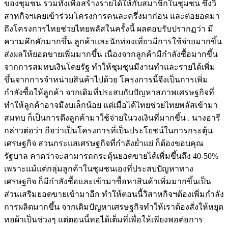
ของชุมชน รวมทั้งเพื่อสร้างรายได้ให้กับสมาชิกในชุมชน ซึ่งวิ
สาหกิจฯเคยเข้าร่วมโครงการคนละครึ่งมาก่อน และต่อยอดมา
ถึงโครงการไทยช่วยไทยพลัสในครั้งนี้ ผลตอบรับปรากฏว่า มี
ความคึกคักมากขึ้น ลูกค้าและนักท่องเที่ยวมีการใช้จ่ายมากขึ้น
ส่งผลให้ยอดขายเพิ่มมากขึ้น เนื่องจากลูกค้ามีกำลังซื้อมากขึ้น
จากการสมทบเงินโดยรัฐ ทำให้ชุมชุนมีงานทำและรายได้เพิ่ม
ขึ้นจากการจำหน่ายสินค้าไปด้วย โครงการนี้จึงเป็นการเพิ่ม
กำลังซื้อให้ลูกค้า จากเดิมที่ประสบกับปัญหาสภาพเศรษฐกิจที่
ทำให้ลูกค้าอาจมีงบเล็กน้อย แต่เมื่อได้ไทยช่วยไทยพลัสเข้ามา
สมทบ ก็เป็นการดึงลูกค้ามาใช้จ่ายในวงเงินที่มากขึ้น . นางอารี
กล่าวต่อว่า ถือว่าเป็นโครงการที่เป็นประโยชน์ในการกระตุ้น
เศรษฐกิจ สวนกระแสเศรษฐกิจที่กำลังย่ำแย่ ก็ต้องขอบคุณ
รัฐบาล คาดว่าจะสามารถกระตุ้นยอดขายได้เพิ่มขึ้นถึง 40-50%
เพราะแม้แต่กลุ่มลูกค้าในชุมชนเองที่ประสบปัญหาทาง
เศรษฐกิจ ก็มีกำลังซื้อและเข้ามาซื้อหาสินค้าเพิ่มมากขึ้นเป็น
ส่วนเสริมยอดขายเข้ามาอีก ทำให้ตอนนี้วิสาหกิจฯต้องเพิ่มกำลัง
การผลิตมากขึ้น จากเดิมปัญหาเศรษฐกิจทำให้เราต้องสั่งให้หยุด
ทอผ้าเป็นช่วงๆ แต่ตอนนี้ทอได้เต็มที่เพื่อให้เพียงพอต่อการ