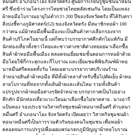
หมื่นศรี อำเภอนาโยง จังหวัดตรัง ศูนย์การเรียนรู้ชุมชนนาหมื่น
ศรี ซึ่งเข้าร่วมโครงการไทยช่วยไทยพลัสเช่นกัน โดยเป็นแหล่ง
ผ้าทอมือโบราณอายุไม่ต่ำกว่า 200 ปีของจังหวัดตรัง ที่ได้รับตรา
สิ่งบ่งชี้ทางภูมิศาสตร์(GI) ของจังหวัดตรัง มีสมาชิกทอผ้า 100
กว่าคน แม้ผ้าทอมือพื้นเมืองจะเป็นสินค้าทางเลือกรองจาก
สินค้าบริโภคในยามนี้ แต่ก็พบว่าบรรยากาศคึกคักไม่แพ้กัน มี
นักท่องเที่ยวทั้งชาวไทยและชาวต่างชาติต่างทยอยมาเลือกซื้อ
สินค้าผ้าทอมือพื้นเมือง ตลอดจนเยี่ยมชมขั้นตอนการทอผ้าด้วย
มือโดยใช้กี่กระตุกและกี่โบราณ และเยี่ยมชมพิพิธภัณฑ์ผ้าทอ
นาหมื่นศรีตลอดทั้งวัน โดยเฉพาะบรรยากาศบริเวณร้าน
จำหน่ายสินค้าผ้าทอมือ ที่มีทั้งผ้าหลาสำหรับซื้อไปตัดเย็บ ผ้าทอ
ลายโบราณที่ทอจากทั้งเส้นฝ้ายและเส้นไหม รวมทั้งสินค้า
แปรรูปจากผ้าทอมือต่างๆจัดจำหน่าย บรรยากาศเป็นไปอย่าง
คึกคัก มีนักท่องเที่ยวแวะเวียนมาเลือกซื้อไม่ขาดสาย . นางอารี
แป้นทอง รองประธานวิสาหกิจชุมชนผ้าทอนาหมื่นศรี ตำบลนา
หมื่นศรี อำเภอนาโยง จังหวัดตรัง เปิดเผยว่า วิสาหกิจชุมชนผ้า
ทอนาหมื่นศรีเป็นการรวมตัวกันของคนในชุมชน เพื่อทอผ้า
ตลอดจนการแปรรูปเพื่อเผยแพร่มรดกภูมิปัญญาผ้าทอโบราณ