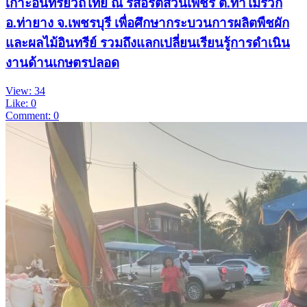
เกาะอินทรีย์วิถีไทย ณ รีสอร์ตสวนเพชร ต.ท่าไม้รวก
อ.ท่ายาง จ.เพชรบุรี เพื่อศึกษากระบวนการผลิตพืชผัก
และผลไม้อินทรีย์ รวมถึงแลกเปลี่ยนเรียนรู้การดำเนิน
งานด้านเกษตรปลอด
View: 34
Like: 0
Comment: 0