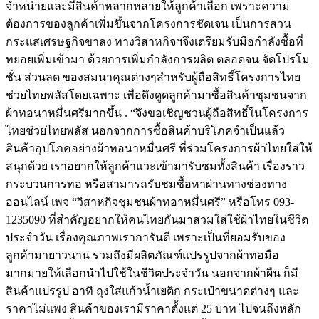
จำหน่ายและมีสินค้าหลากหลายให้ลูกค้าเลือก เพราะความ
ต้องการของลูกค้าเพิ่มขึ้นจากโครงการชัดเจน เป็นการสวน
กระแสเศรษฐกิจขาลง ทางวิสาหกิจฯจึงเตรียมรับมือกำลังซื้อที่
ทยอยเพิ่มเข้ามา ด้วยการเพิ่มกำลังการผลิต ตลอดจน จัดโปรโม
ชั่น ส่วนลด ของสมนาคุณต่างๆสำหรับผู้ถือสิทธิ์โครงการไทย
ช่วยไทยพลัสโดยเฉพาะ เพื่อดึงดูดลูกค้ามาซื้อสินค้าชุมชนจาก
ผ้าทอนาหมื่นศรีมากขึ้น . “จึงขอเชิญชวนผู้ถือสิทธิ์ในโครงการ
ไทยช่วยไทยพลัส นอกจากการซื้อสินค้าบริโภคจำเป็นแล้ว
สินค้าอุปโภคอย่างผ้าทอนาหมื่นศรี ที่ร่วมโครงการผ้าไทยใส่ให้
สนุกด้วย เราอยากให้ลูกค้าแวะเข้ามารับชมทั้งสินค้า เรื่องราว
กระบวนการทอ หรือสามารถรับชมซื้อหาผ่านทางช่องทาง
ออนไลน์ เพจ “วิสาหกิจชุมชนผ้าทอาหมื่นศรี” หรือโทร 093-
1235090 ที่สำคัญอยากให้คนไทยกันมาสวมใส่ใช้ผ้าไทยในชีวิต
ประจำวัน เรื่องคุณภาพเราการันตี เพราะเป็นที่ยอมรับของ
ลูกค้ามายาวนาน รวมถึงมีผลิตภัณฑ์แปรรูปจากผ้าทอมือ
มากมายให้เลือกนำไปใช้ในชีวิตประจำวัน นอกจากผ้าผืน ก็มี
สินค้าแปรรูป อาทิ ถุงใส่แก้วน้ำเยติก กระเป๋าขนาดต่างๆ และ
ราคาไม่แพง สินค้าของเรามีราคาตั้งแต่ 25 บาท ไปจนถึงหลัก