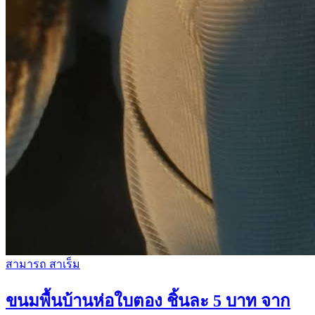
สามารถ สาเร็ม
ขนมพื้นบ้านห่อใบตอง ชิ้นละ 5 บาท จาก