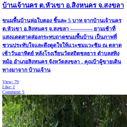
บ้านเจ้านคร ต.หัวเขา อ.สิงหนคร จ.สงขลา
ขนมพื้นบ้านห่อใบตอง ชิ้นละ 5 บาท จากบ้านเจ้านคร
ต.หัวเขา อ.สิงหนคร จ.สงขลา ------------- ยามเช้าที่
แสงแดดสาดส่องกระทบถาดขนมพื้นบ้าน เป็นภาพที่
ชวนประทับใจและดึงดูดใจให้แวะชมแวะชิม ณ ตลาด
เช้าวันอาทิตย์ หลังโรงเรียนวัดสถิตชลธาร ตำบลสทิง
หม้อ อำเภอสิงหนคร จังหวัดสงขลา . คุณป้าผู้ขายเดิน
ทางมาจาก บ้านเจ้าน
View: 79
Like: 1
Comment: 5