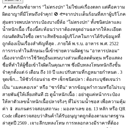
📌 ผลิตภัณฑ์อาหาร "ไม่ตรงปก" ไม่ใช่แค่เรื่องตลก แต่คือความ
ผิดอาญาที่มีโทษถึงจำคุก! 🚫 🐟จากประเด็นร้อนที่สภาผู้บริโภค
สุ่มตรวจพบปลากระป๋องบางยี่ห้อ "ไม่ตรงปก" ทั้งชนิดปลาและ
น้ำหนักเนื้อ เรื่องนี้สะท้อนว่าเราต้องหยุดอ่านฉลากให้ละเอียด
ก่อนตัดสินใจซื้อ เพราะสิทธิของผู้บริโภคในการได้รับข้อมูลที่
ถูกต้องเป็นเรื่องสำคัญที่สุด . ภายใต้ พ.ร.บ. อาหาร พ.ศ. 2522
การกระทำในลักษณะนี้เข้าข่ายความผิดฐาน "อาหารปลอม"
เนื่องจากมีการใช้วัตถุอื่นแทนบางส่วนเพื่อลดต้นทุน หรือแสดง
ชื่อที่ทำให้ผู้ซื้อเข้าใจผิดในคุณภาพ ซึ่งมีบทลงโทษหนักถึงขั้น
จำคุกตั้งแต่ 6 เดือน ถึง 10 ปี และปรับตามที่กฎหมายกำหนด . 3
จุดเช็ก... ให้ชัวร์ก่อนจ่าย 🐟 เช็กชนิดปลา : ต้องระบุชัดเจนว่า
เป็น "แมคเคอเรล" หรือ "ซาร์ดีน" หากข้อมูลกำกวมหรือไม่ระบุ
สายพันธุ์ให้เลี่ยงทันที ⚖️ ดูน้ำหนักเนื้อ : อย่าดูแค่หน้ากระป๋อง
ให้หาตัวเลขน้ำหนักเนื้อปลาจริงๆ ที่ไม่รวมน้ำซอส เพื่อความคุ้ม
ค่า 📱 สแกนตรวจสอบสถานะ : มองหาเลข อย. 13 หลัก หรือ QR
Code เพื่อตรวจสอบว่าสินค้าได้รับอนุญาตถูกต้องตามมาตรฐาน
ล่าสุดปี 2569 . เจาะลึกบทลงโทษ การหลอกลวงมีราคาที่ต้อง