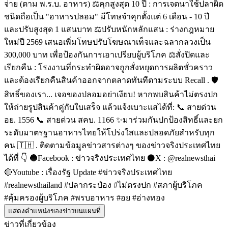
จ่าย (ตาม พ.ร.บ. อาหาร) ⚖️คุกสูงสุด 10 ปี : การเจตนาใช้ปลาผิด
ชนิดถือเป็น "อาหารปลอม" มีโทษจำคุกตั้งแต่ 6 เดือน - 10 ปี
และปรับสูงสุด 1 แสนบาท ⚖️ปรับหนักหลักแสน : ร่างกฎหมาย
ใหม่ปี 2569 เสนอเพิ่มโทษปรับโฆษณาเท็จและฉลากลวงเป็น
300,000 บาท เพื่อป้องกันการเอาเปรียบผู้บริโภค ⚖️สั่งปิดและ
เรียกคืน : โรงงานที่กระทำผิดอาจถูกสั่งหยุดการผลิตชั่วคราว
และต้องเรียกคืนสินค้าออกจากตลาดทันทีตามระบบ Recall . 🛡️
สิทธิ์ของเรา... เจอของปลอมอย่าเงียบ! หากพบสินค้าไม่ตรงปก
ให้ถ่ายรูปสินค้าคู่กับใบเสร็จ แล้วแจ้งเบาะแสได้ที่: 📞 สายด่วน
อย. 1556 📞 สายด่วน สคบ. 1166 ✨มาร่วมกันปกป้องสิทธิ์และยก
ระดับมาตรฐานอาหารไทยให้โปร่งใสและปลอดภัยสำหรับทุก
คน 🇹🇭 . ติดตามข้อมูลข่าวสารต่างๆ ของข่าวจริงประเทศไทย
ได้ที่ 👇 🔵Facebook : ข่าวจริงประเทศไทย ⚫X : @realnewsthai
🔴Youtube : เรื่องรัฐ Update #ข่าวจริงประเทศไทย
#realnewsthailand #ปลากระป๋อง #ไม่ตรงปก #สภาผู้บริโภค
#คุ้มครองผู้บริโภค #พรบอาหาร #อย #อ่างทอง
แสดงตำแหน่งของข่าวบนแผนที่
ข่าวที่เกี่ยวข้อง