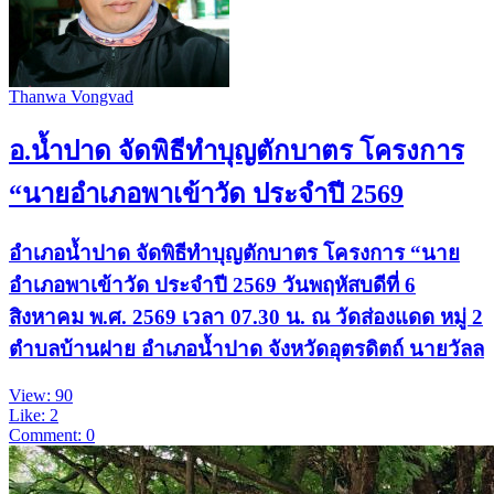
Thanwa Vongvad
อ.น้ำปาด จัดพิธีทำบุญตักบาตร โครงการ
“นายอำเภอพาเข้าวัด ประจำปี 2569
อำเภอน้ำปาด จัดพิธีทำบุญตักบาตร โครงการ “นาย
อำเภอพาเข้าวัด ประจำปี 2569 วันพฤหัสบดีที่ 6
สิงหาคม พ.ศ. 2569 เวลา 07.30 น. ณ วัดส่องแดด หมู่ 2
ตำบลบ้านฝาย อำเภอน้ำปาด จังหวัดอุตรดิตถ์ นายวัลล
View: 90
Like: 2
Comment: 0