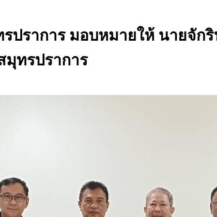
รปราการ​ มอบหมายให้​ นายจักรินท
ดสมุทรปราการ​