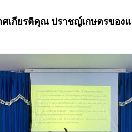
เกียรติคุณ ปราชญ์เกษตรของแผ่