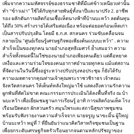
เพิ่มจากความมหัศจรรย์ของธรรมชาติที่มีแค่ข้าวเหนียวเท่านั้น
ทำ “ข้าวเม่า” ใช้ได้กับทุกสายพันธุ์ทั้งนาปีและนาปรัง 2. อาชีพ
รอง ผลักดันการผลิตก้อนเชื้อเห็ดนางฟ้าที่บ้านบะหว้า ลดต้นทุน
ได้ถึง 50% สร้างรายได้เสริมต่อเนื่อง พร้อมต่อยอดก้อนเห็ดเก่า
เป็นสารปรับปรุงดิน โดยมี ธ.ก.ส. สกลนคร ร่วมขับเคลื่อนจน
กลายเป็น "ศูนย์เรียนรู้เศรษฐกิจพอเพียงต้นแบบบะหว้า" . ความ
สำเร็จเป็นของทุกคน นายอำเภอสุทธิเมศวร์ ย้ำเสมอว่า ความ
สำเร็จทั้งหมดนี้ไม่ใช่ของนายอำเภอเพียงคนเดียว แต่คือหยาด
เหงื่อและความร่วมใจของคนอากาศอำนวยทุกคน แม้แต่สถาน
ที่จัดงานในวันนี้ซึ่งอยู่ระหว่างปรับปรุงหอประชุม ก็ยังได้รับ
ความเมตตาจากคุณท่านเจ้าคุณพระราชวชิราธร เจ้าคณะ
จังหวัดสกลนคร ให้เต็นท์หลังใหญ่มาใช้ แสดงถึงความรักความ
ผูกพันที่ตัดไม่ขาด คณะกรรมการประเมินได้ลงพื้นที่จริง ณ บ้า
นบะหว้า เพื่อเยี่ยมชมฐานการเรียนรู้ อาทิ การผลิตก้อนเห็ด โรง
เรือนเปิดดอก ผักสวนครัว สมุนไพรและสถานีสุขภาพชุมชน
พร้อมรับฟังรายงานความสำเร็จจาก นายจรูญ นาขะมิ้น ผู้ใหญ่
บ้านบะหว้า หมู่ที่ 7 ที่ยืนยันว่าแนวคิดวิสาหกิจชุมชนเป็นฐาน
เพื่อยกระดับเศรษฐกิจครัวเรือนยากจนตามหลักปรัชญาของ