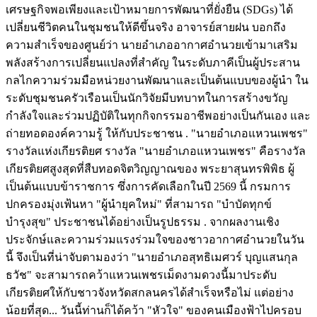
เศรษฐกิจพอเพียงและเป้าหมายการพัฒนาที่ยั่งยืน (SDGs) ได้
เปลี่ยนชีวิตคนในชุมชนให้ดีขึ้นจริง อาจารย์สายฝน บอกถึง
ความสำเร็จของศูนย์ว่า นายอำเภออากาศอำนวยเข้ามาเสริม
พลังสร้างการเปลี่ยนแปลงที่สำคัญ ในระดับภาคีเป็นผู้ประสาน
กลไกความร่วมมือหน่วยงานพัฒนาและเป็นต้นแบบของผู้นำ ใน
ระดับชุมชนครัวเรือนเป็นนักวิจัยมีบทบาทในการสร้างขวัญ
กำลังใจและร่วมปฏิบัติในทุกกิจกรรมอาชีพอย่างเป็นกันเอง และ
ถ่ายทอดองค์ความรู้ ให้กับประชาชน . "นายอำเภอแหวนเพชร"
รางวัลแห่งเกียรติยศ รางวัล "นายอำเภอแหวนเพชร" คือรางวัล
เกียรติยศสูงสุดที่สืบทอดจิตวิญญาณของ พระยาสุนทรพิพิธ ผู้
เป็นต้นแบบข้าราชการ ซึ่งการคัดเลือกในปี 2569 นี้ กรมการ
ปกครองมุ่งเฟ้นหา "ผู้นำยุคใหม่" ที่สามารถ "บำบัดทุกข์
บำรุงสุข" ประชาชนได้อย่างเป็นรูปธรรม . จากผลงานเชิง
ประจักษ์และความร่วมแรงร่วมใจของชาวอากาศอำนวยในวัน
นี้ จึงเป็นที่น่าจับตามองว่า "นายอำเภอสุทธิเมศวร์ บุญแสนกุล
ธวัช" จะสามารถคว้าแหวนเพชรเม็ดงามดวงนี้มาประดับ
เกียรติยศให้กับชาวจังหวัดสกลนครได้สำเร็จหรือไม่ แต่อย่าง
น้อยที่สุด... วันนี้ท่านก็ได้คว้า "หัวใจ" ของคนเมืองฟ้าไปครอบ