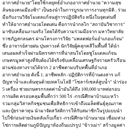
อากาศอำนวย”โดยใช้กลยุทธ์อำเภออากาศอำนวย "ความสุข
ล้นของคนเมืองฟ้า" เป็นธงนำในการบูรณาการงานทุกมิติ . ร่วม
มือกับงานวิจัยโมเดลแก้จนสู่การปฏิบัติจริง หนึ่งในจุดเด่นที่
ทำให้อากาศอำนวยโดดเด่น คือการนำกลไก "สถาบันวิชาการ"
มาขับเคลื่อนงานจริง โดยได้รับความร่วมมือจาก มหาวิทยาลัย
ราชภัฏสกลนคร ผ่านโครงการวิจัย "แพลตฟอร์มอำเภอแก้จน"
ซึ่ง อาจารย์สายฝน ปุนหาวงค์ นักวิจัยผู้คลุกคลีในพื้นที่ ได้นำ
เสนอผลสำเร็จผ่านนิทรรศการที่น่าสนใจโดยชูโมเดลแก้จน
เกษตรมูลค่าสูงที่จับต้องได้จริงขับเคลื่อนเศรษฐกิจรายครัวเรือน
ผ่านช่องทางรายได้จาก 2 อาชีพตามบริบทพื้นที่อำเภอ
อากาศอำนวย ดังนี้ 1. อาชีพหลัก -ปฏิบัติการที่บ้านดงสาร แก้
ปัญหาน้ำและต้นทุนด้วยเทคโนโลยี "โซลาร์เซลล์สูบน้ำ" นำร่อง
5 เครื่อง ช่วยเกษตรกรลดค่าน้ำมันได้ถึง 100,000 บาทต่อรอบ
การผลิต ครอบคลุมพื้นที่กว่า 500 ไร่ -กรณีศึกษาบ้านบะหว้า
รวมกลุ่มวิสาหกิจชุมชนเพื่อสิทธิการเข้าถึงเมล็ดพันธุ์คุณภาพ
และปุ๋ยราคาทุน นำมาจัดสวัสดิการให้กับสมาชิกในรูปแบบนำ
ไปใช้ก่อนจ่ายเงินหลังเก็บเกี่ยว -กรณีศึกษาบ้านนายอ เชื่อมห่วง
โซ่การผลิตผ่านภูมิปัญญาท้องถิ่นแปรรูป "ข้าวเม่า" สร้างมูลค่า