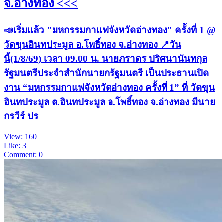
จ.อ่างทอง <<<
📣เริ่มแล้ว "มหกรรมกาแฟจังหวัดอ่างทอง" ครั้งที่ 1 @
วัดขุนอินทประมูล อ.โพธิ์ทอง จ.อ่างทอง 📍วัน
นี้(1/8/69) เวลา 09.00 น. นายภราดร ปริศนานันทกุล
รัฐมนตรีประจำสำนักนายกรัฐมนตรี เป็นประธานเปิด
งาน “มหกรรมกาแฟจังหวัดอ่างทอง ครั้งที่ 1” ที่ วัดขุน
อินทประมูล ต.อินทประมูล อ.โพธิ์ทอง จ.อ่างทอง มีนาย
กรวีร์ ปร
View: 160
Like: 3
Comment: 0