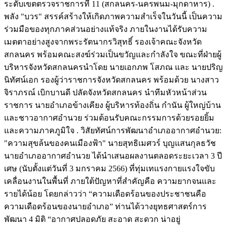
ระดับเขตตรวจราชการที่ 11 (สกลนคร-นครพนม-มุกดาหาร) .
พลัง "บวร" สรรค์สร้างให้เกิดภาพความสำเร็จในวันนี้ เป็นความ
ร่วมมือของทุกภาคส่วนอย่างแท้จริง ภายในงานได้รับความ
เมตตาอย่างสูงจากพระรัตนากรวิสุทธิ์ รองเจ้าคณะจังหวัด
สกลนคร พร้อมคณะสงฆ์ร่วมเป็นขวัญและกำลังใจ ขณะที่ฝ่ายผู้
บริหารจังหวัดสกลนครนำโดย นายเอกภพ โสภณ และ นายปริญ
นิทัศน์เอก รองผู้ว่าราชการจังหวัดสกลนคร พร้อมด้วย นางสาว
จิราภรณ์ เบิกบานดี ปลัดจังหวัดสกลนคร นำทีมหัวหน้าส่วน
ราชการ นายอำเภอข้างเคียง ผู้บริหารท้องถิ่น กำนัน ผู้ใหญ่บ้าน
และชาวอากาศอำนวย ร่วมต้อนรับคณะกรรมการด้วยรอยยิ้ม
และความภาคภูมิใจ . วิสัยทัศน์การพัฒนาอำเภออากาศอำนวย:
"ความสุขล้นของคนเมืองฟ้า" นายสุทธิเมศวร์ บุญแสนกุลธวัช
นายอำเภออากาศอำนวย ได้นำเสนอผลงานตลอดระยะเวลา 3 ปี
เศษ (นับตั้งแต่วันที่ 3 มกราคม 2566) ที่ทุ่มเทแรงกายแรงใจขับ
เคลื่อนงานในพื้นที่ ภายใต้ปัญหาที่สำคัญคือ ความยากจนและ
รายได้น้อย โดยกล่าวว่า “ความเดือดร้อนของประชาชนคือ
ความเดือดร้อนของนายอำเภอ” ท่านได้วางยุทธศาสตร์การ
พัฒนา 4 มิติ “อากาศปลอดภัย สะอาด สะดวก น่าอยู่