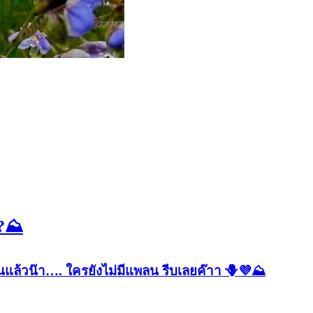
?⛰️
แล้วน๊า…. ใครยังไม่มีแพลน รีบเลยค๊าา 🪻💜⛰️