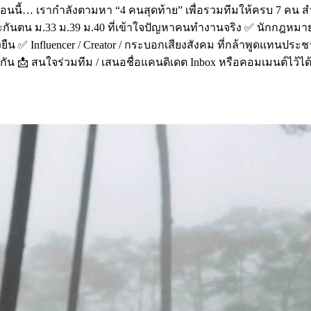
 และตอนนี้… เรากำลังตามหา “4 คนสุดท้าย” เพื่อรวมทีมให้ครบ 7 ค
ระกันตน ม.33 ม.39 ม.40 ที่เข้าใจปัญหาคนทำงานจริง ✅ นักกฎหมา
งยืน ✅ Influencer / Creator / กระบอกเสียงสังคม ที่กล้าพูดแทนปร
กัน 📩 สนใจร่วมทีม / เสนอชื่อแคนดิเดต Inbox หรือคอมเมนต์ไว้ได