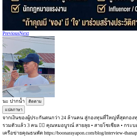
Previous
Next
นะ ปากน้ำ
ติดตาม
แปลภาษา
จากเงินของผู้ประกันตนกว่า 24 ล้านคน​ สู่กองทุนที่ใหญ่ที่สุด
รวมตัวแล้ว 3 คน 👨‍⚕️ คุณหมอบูรณ์ สายลุย • สายโซเชียล • กระบอก
เครือข่ายคุณธนพัต https://boonarayapon.com/blog/interview-tha