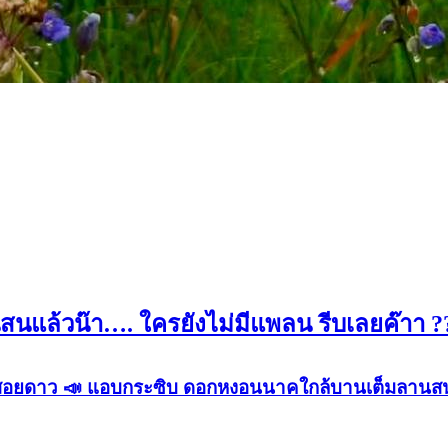
แล้วน๊า…. ใครยังไม่มีแพลน รีบเลยค๊าา ?
ติภูสอยดาว 📣 แอบกระซิบ ดอกหงอนนาคใกล้บานเต็มลานสน