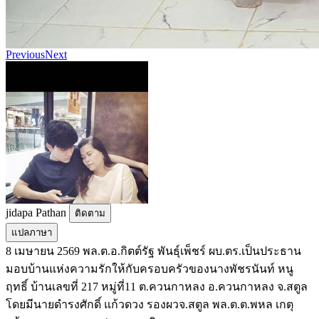
Previous
Next
jidapa Pathan
ติดตาม
แปลภาษา
8 เมษายน 2569 พล.ต.อ.กิตต์รัฐ พันธุ์เพ็ชร์ ผบ.ตร.เป็นประธาน
มอบบ้านแห่งความรักให้กับครอบครัวของนางพัชรนันท์ หนู
ฤทธิ์ บ้านเลขที่ 217 หมู่ที่11 ต.ควนกาหลง อ.ควนกาหลง จ.สตูล
โดยมีนายดำรงศักดิ์ แก้วดวง รองผวจ.สตูล พล.ต.ต.พหล เกตุ