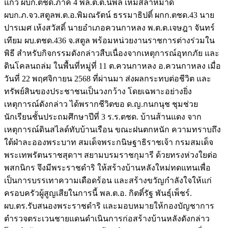
แก้ว ผบก.ตชด.ภาค 4 พล.ต.ต.นิพล เหมสลาหมาด
ผบก.ภ.จว.สตูลพ.ต.อ.พิมณรัตน์ ธรรมาธิปติ์ ผกก.ตชด.43 นาย
ปารเมศ เห้งสวัสดิ์ นายอำเภอควนกาหลง พ.ต.ต.เจษฎา จันทร์
เทียม ผบ.ตชด.436 จ.สตูล พร้อมหน่วยงานราชการต่างร่วมใน
พิธี สำหรับกิจกรรมดังกล่าวสืบเนื่องจากเหตุการณ์อุทกภัย และ
ดินโคลนถล่ม ในพื้นที่หมู่ที่ 11 ต.ควนกาหลง อ.ควนกาหลง เมื่อ
วันที่ 22 พฤศจิกายน 2568 ที่ผ่านมา ส่งผลกระทบต่อชีวิต และ
ทรัพย์สินของประชาชนเป็นวงกว้าง โดยเฉพาะอย่างยิ่ง
เหตุการณ์ดังกล่าว ได้พรากชีวิตขอ ด.ญ.กนกนุช ชุมช่วย
นักเรียนชั้นประถมศึกษาปีที่ 3 ร.ร.ตชด. บ้านส้านแดง จาก
เหตุการณ์ดินสไลด์ทับบ้านเรือน ขณะฝนตกหนัก ความทราบถึง
ใต้ฝ่าละอองพระบาท สมเด็จพระกนิษฐาธิราชเจ้า กรมสมเด็จ
พระเทพรัตนราชสุดาฯ สยามบรมราชกุมารี ด้วยทรงห่วงใยต่อ
พสกนิกร จึงมีพระราชดำริ ให้สร้างบ้านหลังใหม่ทดแทนเพื่อ
เป็นการบรรเทาความเดือดร้อน และสร้างขวัญกำลังใจให้แก่
ครอบครัวผู้สูญเสียในการนี้ พล.ต.อ. กิตติ์รัฐ พันธุ์เพ็ชร์.
ผบ.ตร.รับสนองพระราชดำริ และมอบหมายให้กองบัญชาการ
ตำรวจตระเวนชายแดนดำเนินการก่อสร้างบ้านหลังดังกล่าว