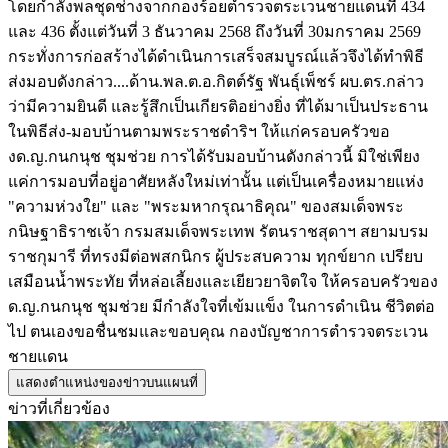
โดยกำลังพลชุดช่างจากกองร้อยตำรวจตระเวนชายแดนที่ 434
และ 436 ตั้งแต่วันที่ 3 ธันวาคม 2568 ถึงวันที่ 30มกราคม 2569
กระทั่งการก่อสร้างได้ดำเนินการเสร็จสมบูรณ์แล้วจึงได้ทำพิธี
ส่งมอบดังกล่าว....ด้าน.พล.ต.อ.กิตต์รัฐ พันธุ์เพ็ชร์ ผบ.ตร.กล่าว
ว่ามีความยินดี และรู้สึกเป็นเกียรติอย่างยิ่ง ที่ได้มาเป็นประธาน
ในพิธีส่ง-มอบบ้านตามพระราชดำริฯ ให้แก่ครอบครัวขอ
งด.ญ.กนกนุช ชุมช่วย การได้รับมอบบ้านดังกล่าวนี้ มิใช่เพียง
แค่การมอบที่อยู่อาศัยหลังใหม่เท่านั้น แต่เป็นเครื่องหมายแห่ง
"ความห่วงใย" และ "พระมหากรุณาธิคุณ" ของสมเด็จพระ
กนิษฐาธิราชเจ้า กรมสมเด็จพระเทพ รัตนราชสุดาฯ สยามบรม
ราชกุมารี ที่ทรงมีต่อพสกนิกร ผู้ประสบความ ทุกข์ยาก เปรียบ
เสมือนน้ำพระทัย ที่หล่อเลี้ยงและเยียวยาจิตใจ ให้ครอบครัวของ
ด.ญ.กนกนุช ชุมช่วย มีกำลังใจที่เข้มแข็ง ในการดำเนิน ชีวิตต่อ
ไป ตนเองขอชื่นชมและขอบคุณ กองบัญชาการตำรวจตระเวน
ชายแดน
แสดงตำแหน่งของข่าวบนแผนที่
ข่าวที่เกี่ยวข้อง