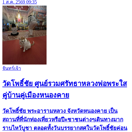
1 ส.ค. 2569 09:35
จันทร์เจ้า
วัดโพธิ์ชัย ศูนย์รวมศรัทธาหลวงพ่อพระใส
คู่บ้านคู่เมืองหนองคาย
วัดโพธิ์ชัย พระอารามหลวง จังหวัดหนองคาย เป็น
สถานที่ที่นักท่องเที่ยวหรือปีะชาชนต่างๆเดินทางมาก
ราบไหว้บูชา ตลอดทั้งวันบรรยากสศในวัดโพธิ์ชัยค่อน