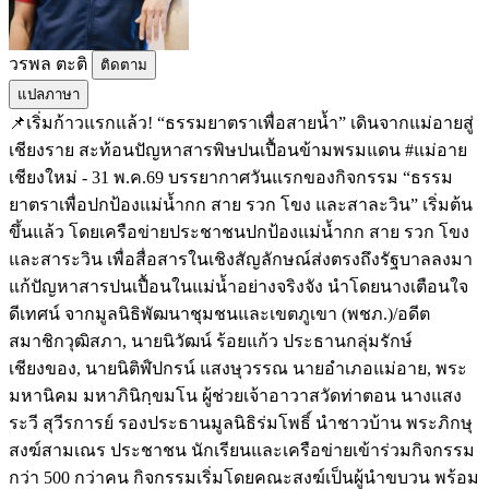
วรพล ตะติ
ติดตาม
แปลภาษา
📌เริ่มก้าวแรกแล้ว! “ธรรมยาตราเพื่อสายน้ำ” เดินจากแม่อายสู่
เชียงราย สะท้อนปัญหาสารพิษปนเปื้อนข้ามพรมแดน #แม่อาย
เชียงใหม่ - 31 พ.ค.69 บรรยากาศวันแรกของกิจกรรม “ธรรม
ยาตราเพื่อปกป้องแม่น้ำกก สาย รวก โขง และสาละวิน” เริ่มต้น
ขึ้นแล้ว โดยเครือข่ายประชาชนปกป้องแม่น้ำกก สาย รวก โขง
และสาระวิน เพื่อสื่อสารในเชิงสัญลักษณ์ส่งตรงถึงรัฐบาลลงมา
แก้ปัญหาสารปนเปื้อนในแม่น้ำอย่างจริงจัง นำโดยนางเตือนใจ
ดีเทศน์ จากมูลนิธิพัฒนาชุมชนและเขตภูเขา (พชภ.)/อดีต
สมาชิกวุฒิสภา, นายนิวัฒน์ ร้อยแก้ว ประธานกลุ่มรักษ์
เชียงของ, นายนิติฬ์ปกรน์ แสงษุวรรณ นายอำเภอแม่อาย, พระ
มหานิคม มหาภินิกฺขมโน ผู้ช่วยเจ้าอาวาสวัดท่าตอน นางแสง
ระวี สุวีรการย์ รองประธานมูลนิธิร่มโพธิ์ นำชาวบ้าน พระภิกษุ
สงฆ์สามเณร ประชาชน นักเรียนและเครือข่ายเข้าร่วมกิจกรรม
กว่า 500 กว่าคน กิจกรรมเริ่มโดยคณะสงฆ์เป็นผู้นำขบวน พร้อม