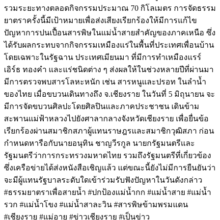
รวมระยะทางตลอดกิจกรรมประมาณ 70 กิโลเมตร การจัดธรรม
ยาตราครั้งนี้มีเป้าหมายเพื่อส่งเสียงเรียกร้องให้มีการแก้ไข
ปัญหาการปนเปื้อนสารพิษในแม่น้ำสายสำคัญของภาคเหนือ ซึ่ง
ได้รับผลกระทบจากกิจกรรมเหมืองแร่ในพื้นที่ประเทศเพื่อนบ้าน
โดยเฉพาะในรัฐฉาน ประเทศเมียนมา ที่มีการทำเหมืองแรร์
เอิร์ธ ทองคำ และแร่ชนิดต่าง ๆ ส่งผลให้ในช่วงหลายปีที่ผ่านมา
มีการตรวจพบสารโลหะหนัก เช่น สารหนูและปรอท ในลำน้ำ
ของไทย เมื่อขบวนเดินทางถึง จ.เชียงราย ในวันที่ 5 มิถุนายน จะ
มีการจัดขบวนศิลปะโดยศิลปินและภาคประชาชน เดินข้าม
สะพานแม่ฟ้าหลวงไปยังศาลากลางจังหวัดเชียงราย เพื่อยื่นข้อ
เรียกร้องผ่านสมาชิกสภาผู้แทนราษฎรและสมาชิกวุฒิสภา ก่อน
กำหนดหารือกับนายอนุทิน ชาญวีรกูล นายกรัฐมนตรีและ
รัฐมนตรีว่าการกระทรวงมหาดไทย รวมถึงรัฐมนตรีที่เกี่ยวข้อง
ซึ่งเครือข่ายได้ส่งหนังสือเชิญแล้ว แต่ขณะนี้ยังไม่มีการยืนยันว่า
จะมีผู้แทนรัฐบาลระดับใดเข้าร่วมรับฟังปัญหาในวันดังกล่าว
#ธรรมยาตราเพื่อสายน้ำ #ปกป้องแม่น้ำกก #แม่น้ำสาย #แม่น้ำ
รวก #แม่น้ำโขง #แม่น้ำสาละวิน #สารพิษข้ามพรมแดน
#เชียงราย #แม่อาย #ข่าวเชียงราย #เป็นข่าว