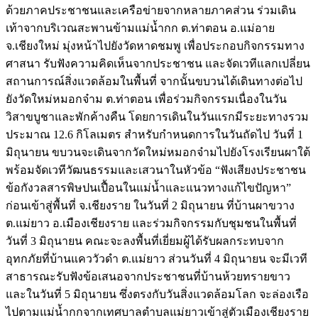
ด้วยภาคประชาชนและเครือข่ายจากหลายภาคส่วน ร่วมเดิน
เท้าจากบริเวณสะพานข้ามแม่น้ำกก ต.ท่าตอน อ.แม่อาย
จ.เชียงใหม่ มุ่งหน้าไปยังวัดหาดชมพู เพื่อประกอบกิจกรรมทาง
ศาสนา รับฟังความคิดเห็นจากประชาชน และจัดเวทีแลกเปลี่ยน
สถานการณ์สิ่งแวดล้อมในพื้นที่ จากนั้นขบวนได้เดินทางต่อไป
ยังวัดใหม่หมอกจ๋าม ต.ท่าตอน เพื่อร่วมกิจกรรมเนื่องในวัน
วิสาขบูชาและพักค้างคืน โดยการเดินในวันแรกมีระยะทางรวม
ประมาณ 12.6 กิโลเมตร สำหรับกำหนดการในวันถัดไป วันที่ 1
มิถุนายน ขบวนจะเดินจากวัดใหม่หมอกจ๋ามไปยังโรงเรียนผาใต้
พร้อมจัดเวทีวัฒนธรรมและเสวนาในหัวข้อ “ฟังเสียงประชาชน
ข้อกังวลสารพิษปนเปื้อนในแม่น้ำและแนวทางแก้ไขปัญหา”
ก่อนเข้าสู่พื้นที่ จ.เชียงราย ในวันที่ 2 มิถุนายน ที่บ้านผาขวาง
ต.แม่ยาว อ.เมืองเชียงราย และร่วมกิจกรรมกับชุมชนในพื้นที่
วันที่ 3 มิถุนายน คณะจะลงพื้นที่เยี่ยมผู้ได้รับผลกระทบจาก
อุทกภัยที่บ้านแคววัวดำ ต.แม่ยาว ส่วนวันที่ 4 มิถุนายน จะมีเวที
สาธารณะรับฟังข้อเสนอจากประชาชนที่บ้านห้วยทรายขาว
และในวันที่ 5 มิถุนายน ซึ่งตรงกับวันสิ่งแวดล้อมโลก จะล่องเรือ
ไปตามแม่น้ำกกจากเทศบาลตำบลแม่ยาวเข้าสู่ตัวเมืองเชียงราย