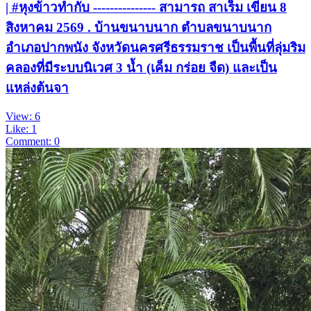
| #หุงข้าวทำกับ --------------- สามารถ สาเร็ม เขียน 8
สิงหาคม 2569 . บ้านขนาบนาก ตำบลขนาบนาก
อำเภอปากพนัง จังหวัดนครศรีธรรมราช เป็นพื้นที่ลุ่มริม
คลองที่มีระบบนิเวศ 3 น้ำ (เค็ม กร่อย จืด) และเป็น
แหล่งต้นจา
View: 6
Like: 1
Comment: 0