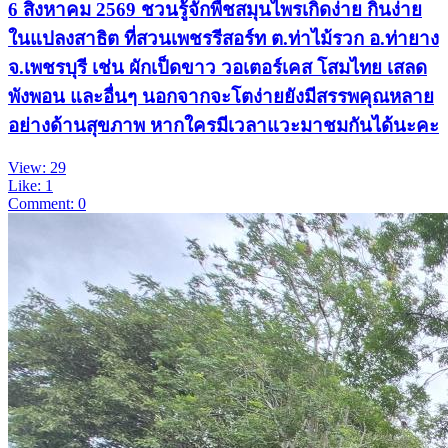
6 สิงหาคม 2569 ชวนรู้จักพืชสมุนไพรเกิดง่าย กินง่าย
ในแปลงสาธิต ที่สวนเพชรรีสอร์ท ต.ท่าไม้รวก อ.ท่ายาง
จ.เพชรบุรี เช่น ผักเป็ดขาว วอเตอร์เคส โสมไทย เสลด
พังพอน และอื่นๆ นอกจากจะโตง่ายยังมีสรรพคุณหลาย
อย่างด้านสุขภาพ หากใครมีเวลาแวะมาชมกันได้นะคะ
View: 29
Like: 1
Comment: 0