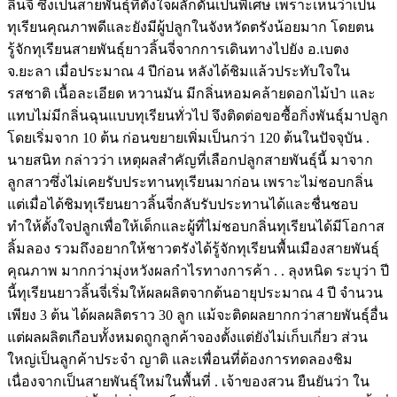
ลิ้นจี่ ซึ่งเป็นสายพันธุ์ที่ตั้งใจผลักดันเป็นพิเศษ เพราะเห็นว่าเป็น
ทุเรียนคุณภาพดีและยังมีผู้ปลูกในจังหวัดตรังน้อยมาก โดยตน
รู้จักทุเรียนสายพันธุ์ยาวลิ้นจี่จากการเดินทางไปยัง อ.เบตง
จ.ยะลา เมื่อประมาณ 4 ปีก่อน หลังได้ชิมแล้วประทับใจใน
รสชาติ เนื้อละเอียด หวานมัน มีกลิ่นหอมคล้ายดอกไม้ป่า และ
แทบไม่มีกลิ่นฉุนแบบทุเรียนทั่วไป จึงติดต่อขอซื้อกิ่งพันธุ์มาปลูก
โดยเริ่มจาก 10 ต้น ก่อนขยายเพิ่มเป็นกว่า 120 ต้นในปัจจุบัน .
นายสนิท กล่าวว่า เหตุผลสำคัญที่เลือกปลูกสายพันธุ์นี้ มาจาก
ลูกสาวซึ่งไม่เคยรับประทานทุเรียนมาก่อน เพราะไม่ชอบกลิ่น
แต่เมื่อได้ชิมทุเรียนยาวลิ้นจี่กลับรับประทานได้และชื่นชอบ
ทำให้ตั้งใจปลูกเพื่อให้เด็กและผู้ที่ไม่ชอบกลิ่นทุเรียนได้มีโอกาส
ลิ้มลอง รวมถึงอยากให้ชาวตรังได้รู้จักทุเรียนพื้นเมืองสายพันธุ์
คุณภาพ มากกว่ามุ่งหวังผลกำไรทางการค้า . . ลุงหนิด ระบุว่า ปี
นี้ทุเรียนยาวลิ้นจี่เริ่มให้ผลผลิตจากต้นอายุประมาณ 4 ปี จำนวน
เพียง 3 ต้น ได้ผลผลิตราว 30 ลูก แม้จะติดผลยากกว่าสายพันธุ์อื่น
แต่ผลผลิตเกือบทั้งหมดถูกลูกค้าจองตั้งแต่ยังไม่เก็บเกี่ยว ส่วน
ใหญ่เป็นลูกค้าประจำ ญาติ และเพื่อนที่ต้องการทดลองชิม
เนื่องจากเป็นสายพันธุ์ใหม่ในพื้นที่ . เจ้าของสวน ยืนยันว่า ใน