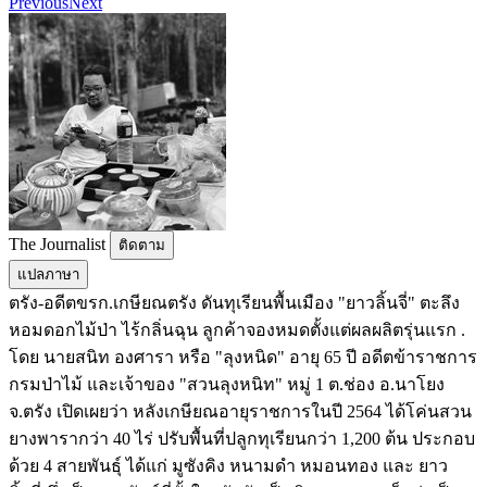
Previous
Next
The Journalist
ติดตาม
แปลภาษา
ตรัง-อดีตขรก.เกษียณตรัง ดันทุเรียนพื้นเมือง "ยาวลิ้นจี่" ตะลึง
หอมดอกไม้ป่า ไร้กลิ่นฉุน ลูกค้าจองหมดตั้งแต่ผลผลิตรุ่นแรก .
โดย นายสนิท องศารา หรือ "ลุงหนิด" อายุ 65 ปี อดีตข้าราชการ
กรมป่าไม้ และเจ้าของ "สวนลุงหนิท" หมู่ 1 ต.ช่อง อ.นาโยง
จ.ตรัง เปิดเผยว่า หลังเกษียณอายุราชการในปี 2564 ได้โค่นสวน
ยางพารากว่า 40 ไร่ ปรับพื้นที่ปลูกทุเรียนกว่า 1,200 ต้น ประกอบ
ด้วย 4 สายพันธุ์ ได้แก่ มูซังคิง หนามดำ หมอนทอง และ ยาว