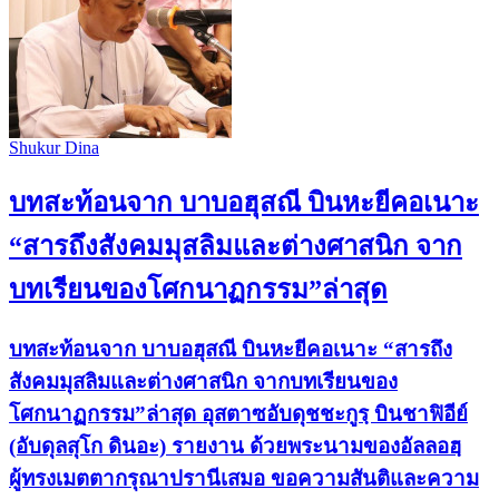
Shukur Dina
บทสะท้อนจาก บาบอฮุสณี บินหะยีคอเนาะ
“สารถึงสังคมมุสลิมและต่างศาสนิก จาก
บทเรียนของโศกนาฏกรรม”ล่าสุด
บทสะท้อนจาก บาบอฮุสณี บินหะยีคอเนาะ “สารถึง
สังคมมุสลิมและต่างศาสนิก จากบทเรียนของ
โศกนาฏกรรม”ล่าสุด อุสตาซอับดุชชะกูรฺ บินชาฟิอีย์
(อับดุลสุโก ดินอะ) รายงาน ด้วยพระนามของอัลลอฮฺ
ผู้ทรงเมตตากรุณาปรานีเสมอ ขอความสันติและความ