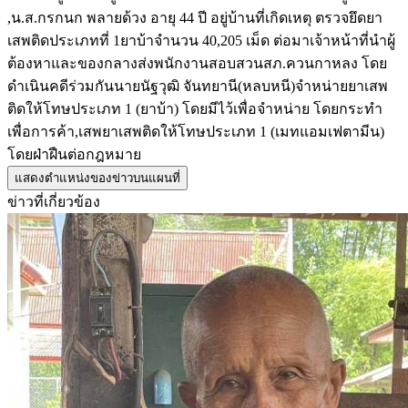
,น.ส.กรกนก พลายด้วง อายุ 44 ปี อยู่บ้านที่เกิดเหตุ ตรวจยึดยา
เสพติดประเภทที่ 1ยาบ้าจำนวน 40,205 เม็ด ต่อมาเจ้าหน้าที่นำผู้
ต้องหาและของกลางส่งพนักงานสอบสวนสภ.ควนกาหลง โดย
ดำเนินคดีร่วมกันนายนัฐวุฒิ จันทยานี(หลบหนี)จำหน่ายยาเสพ
ติดให้โทษประเภท 1 (ยาบ้า) โดยมีไว้เพื่อจำหน่าย โดยกระทำ
เพื่อการค้า,เสพยาเสพติดให้โทษประเภท 1 (เมทแอมเฟตามีน)
โดยฝ่าฝืนต่อกฎหมาย
แสดงตำแหน่งของข่าวบนแผนที่
ข่าวที่เกี่ยวข้อง