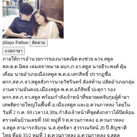
jidapa Pathan
ติดตาม
แปลภาษา
ภายใต้การอำนวยการของนายคณิต คงช่วย ผวจ.สตูล
พล.ต.ต.นิพล เหมสลาหมาด ผบก.ภ.จว.สตูล นายธีระพงศ์ คุ้ม
เคี่ยม นายอำเภอเมืองสตูล พ.ต.อ.เสกสิทธิ์ ปรากฎชื่อ
ผกก.สส.ภ.จว.สตูลสั่งการนายวัชรินทร์ ดังสท้าน ปลัดอำเภอกลุ่ม
งานความมั่นคงอ.เมืองสตูล พ.ต.ท.อภิสิทธิ์ ปะดุกา รอง
ผกก.สส.ภ.จว.สตูล พร้อมกำลังเจ้าหน้าที่ขยายผลจับกุมผู้ค้ายา
เสพติดรายใหญ่ในพื้นที่ อ.เมืองสตูล และอ.ควนกาหลง โดยใน
วันที่ 2 ก.ค. 69 เวลา14.30น.กำลังเจ้าหน้าที่ชุดดังกล่าวได้ปิดล้อม
ตรวจค้นบ้านเลขที่ 160 หมู่ที่ 9 ต.ควนกาหลง อ.ควนกาหลง
จ.สตูล สามารถจับกุม น.ส.สุทธิดา สุวรรณรัตน์ 26 ปี สัญชาติ
ไทย ที่อยู่ 35/2 หมู่ที่ 3 ต.ควนกาหลง อ.ควนกาหลง จ.สตูล