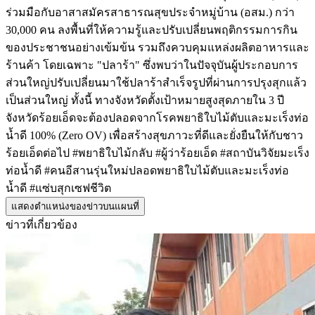
ร่วมมือกับอาสาสมัครสาธารณสุขประจำหมู่บ้าน (อสม.) กว่า
30,000 คน ลงพื้นที่ให้ความรู้และปรับเปลี่ยนพฤติกรรมการกิน
ของประชาชนอย่างเข้มข้น รวมถึงควบคุมแหล่งผลิตอาหารและ
ร้านค้า โดยเฉพาะ "ปลาร้า" ซึ่งพบว่าในปัจจุบันผู้ประกอบการ
ส่วนใหญ่ปรับเปลี่ยนมาใช้ปลาร้าสำเร็จรูปที่ผ่านการปรุงสุกแล้ว
เป็นส่วนใหญ่ ทั้งนี้ ทางจังหวัดตั้งเป้าหมายสูงสุดภายใน 3 ปี
จังหวัดร้อยเอ็ดจะต้องปลอดจากโรคพยาธิใบไม้ตับและมะเร็งท่อ
น้ำดี 100% (Zero OV) เพื่อสร้างสุขภาวะที่ดีและยั่งยืนให้กับชาว
ร้อยเอ็ดต่อไป #พยาธิใบไม้กลับ #ผู้ว่าร้อยเอ็ด #สถาบันวิจัยมะเร็ง
ท่อน้ำดี #คนอีสานรุ่นใหม่ปลอดพยาธิใบไม้ตับและมะเร็งท่อ
น้ำดี #แซ่บสุกเซฟชีวิต
แสดงตำแหน่งของข่าวบนแผนที่
ข่าวที่เกี่ยวข้อง