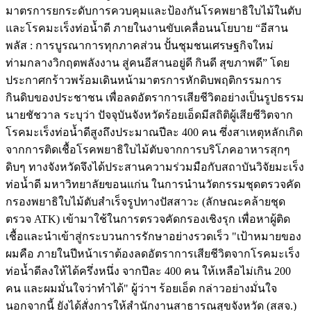
มาตรการยกระดับการควบคุมและป้องกันโรคพยาธิใบไม้ในตับ
และโรคมะเร็งท่อน้ำดี ภายในงานขับเคลื่อนนโยบาย “อีสาน
พลัส : การบูรณาการทุกภาคส่วน ปั้นชุมชนเศรษฐกิจใหม่
ท่ามกลางวิกฤตพลังงาน สู่คนอีสานอยู่ดี กินดี สุขภาพดี” โดย
ประกาศกร้าวพร้อมเดินหน้ามาตรการหักดิบพฤติกรรมการ
กินดิบของประชาชน เพื่อลดอัตราการเสียชีวิตอย่างเป็นรูปธรรม
นายชัชวาล ระบุว่า ปัจจุบันจังหวัดร้อยเอ็ดมีสถิติผู้เสียชีวิตจาก
โรคมะเร็งท่อน้ำดีสูงถึงประมาณปีละ 400 คน ซึ่งสาเหตุหลักเกิด
จากการติดเชื้อโรคพยาธิใบไม้ตับจากการบริโภคอาหารสุกๆ
ดิบๆ ทางจังหวัดจึงได้ประสานความร่วมมือกับสถาบันวิจัยมะเร็ง
ท่อน้ำดี มหาวิทยาลัยขอนแก่น ในการนำนวัตกรรมชุดตรวจคัด
กรองพยาธิใบไม้ตับสำเร็จรูปทางปัสสาวะ (ลักษณะคล้ายชุด
ตรวจ ATK) เข้ามาใช้ในการตรวจคัดกรองเชิงรุก เพื่อหาผู้ติด
เชื้อและนำเข้าสู่กระบวนการรักษาอย่างรวดเร็ว "เป้าหมายของ
ผมคือ ภายในปีหน้าเราต้องลดอัตราการเสียชีวิตจากโรคมะเร็ง
ท่อน้ำดีลงให้ได้ครึ่งหนึ่ง จากปีละ 400 คน ให้เหลือไม่เกิน 200
คน และผมมั่นใจว่าทำได้" ผู้ว่าฯ ร้อยเอ็ด กล่าวอย่างมั่นใจ
นอกจากนี้ ยังได้สั่งการให้สำนักงานสาธารณสุขจังหวัด (สสจ.)