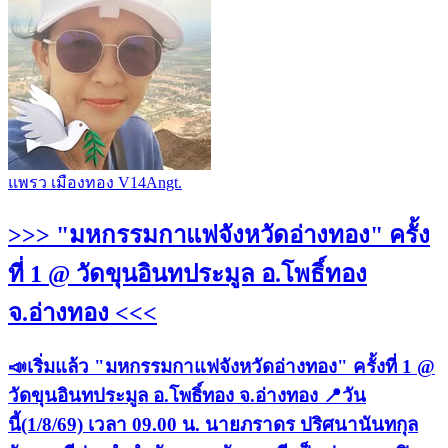
แพรว เมืองทอง V14Angt.
>>> "มหกรรมกาแฟจังหวัดอ่างทอง" ครั้ง
ที่ 1 @ วัดขุนอินทประมูล อ.โพธิ์ทอง
จ.อ่างทอง <<<
📣เริ่มแล้ว "มหกรรมกาแฟจังหวัดอ่างทอง" ครั้งที่ 1 @
วัดขุนอินทประมูล อ.โพธิ์ทอง จ.อ่างทอง 📍วัน
นี้(1/8/69) เวลา 09.00 น. นายภราดร ปริศนานันทกุล