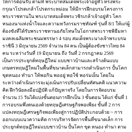
ให้การต้อนรับ ตามที่ พระบาทสมเด็จพระเจ้าอยู่หัว ทรงพระ
กรุณาโปรดเกล้าโปรดกระหม่อม ให้มีการฝึกอบรมโครงการ
พระราชทานใน พระบาทสมเด็จพระวชิรเกล้าเจ้าอยู่หัว โคก
หนองนาแห่งน้ำใจและความหวังกรมราชทัณฑ์ รุ่นที่ 8/1 ให้แก่ผู้
ต้องขังที่ได้รับพระราชทานอภัยโทษในโอกาสพระราชพิธีมหา
มงคลเฉลิมพระชนมพรรษา 4 รอบ สมเด็จพระนางเจ้าพระบรม
ราชินี 3 มิถุนายน 2569 จำนวน 84 คน เป็นผู้ต้องขังชาวไทย 84
คน ระหว่างวันที่ 19 มิถุนายน ถึง วันที่ 2 กรกฎาคม 2569
เป็นการประยุกต์ทฤษฎีใหม่ แบบชาวบ้านและสร้างต้นแบบ
เกษตรทฤษฎีใหม่ในพื้นที่ขนาดเล็กสามารถดำเนินการ ปั้นโคก
ขุดหนอง ทำนา ให้พอกิน พออยู่ พอใช้ พอร่มเย็น โดยใน
ระหว่างดำเนินการจะมุ่งเน้นการปรับเปลี่ยนทัศนคติ แนวความ
คิด ฝึกวินัยลงมือปฏิบัติ แก้ปัญหาจริง โดยในการจัดอบรม
จำนวน 15 วันได้แบ่งขั้นตอนการฝึกเป็น 3 ขั้นตอน ได้แก่ ขั้นที่ 1
การอบรมพึ่งตนเองด้วยทฤษฎีเศรษฐกิจพอเพียง ขั้นที่ 2 การ
แปลงทฤษฎีเศรษฐกิจพอเพียงสู่การปฏิบัติประกอบด้วย ~ การ
ออกแบบแนวความคิด การบริหารจัดการพื้นที่ขนาดเล็ก การ
ประยุกต์ทฤษฎีใหม่แบบชาวบ้าน ปั้นโคก ขุด หนอง ทำนา ตาม