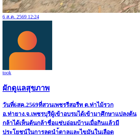
6 ส.ค. 2569 12:24
took
ผักดูแลสุขภาพ
วันที่6สค.2569ที่สวนเพชรรีสอรืท ต.ท่าไม้รวก
อ.ท่ายาง.จ.เพชรบุรีผู้เข้าอบรมได้เข้ามาศึกษาแปลงต้น
กล้าได้เห็นต้นกล้าชื่อแซ่บอ่อมบ้านเมื่อกินแล้วมี
ประโยชน์ในการลดนำ้ตาลและไขมันในเลือด