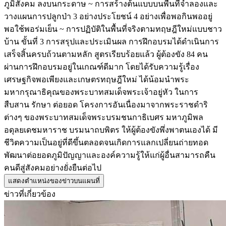
ภูมิสังคม ลงบนกระดาษ ~ การสร้างต้นแบบบนพื้นที่จำลองและ
วางแผนการปลูกป่า 3 อย่างประโยชน์ 4 อย่างเพื่อพอกินพออยู่
พอใช้พอร่มเย็น ~ การปฏิบัติในพื้นที่จริงตามทฤษฎีใหม่แบบชาว
บ้าน ขั้นที่ 3 การสรุปและประเมินผล การฝึกอบรมได้ดำเนินการ
เสร็จสิ้นครบถ้วนตามหลัก สูตรเรียบร้อยแล้ว ผู้ต้องขัง 84 คน
ผ่านการฝึกอบรมอยู่ในเกณฑ์ดีมาก โดยได้รับความรู้เรื่อง
เศรษฐกิจพอเพียงและเกษตรทฤษฎีใหม่ ได้น้อมนำพระ
มหากรุณาธิคุณของพระบาทสมเด็จพระเจ้าอยู่หัว ในการ
สืบสาน รักษา ต่อยอด โครงการอันเนื่องมาจากพระราชดำริ
ต่างๆ ของพระบาทสมเด็จพระบรมชนกาธิเบศร มหาภูมิพล
อดุลยเดชมหาราช บรมนาถบพิตร ให้ผู้ต้องขังพึ่งพาตนเองได้ มี
ชีวิตความเป็นอยู่ที่ดีขึ้นตลอดจนเกิดการแลกเปลี่ยนถ่ายทอด
พัฒนาต่อยอดภูมิปัญญาและองค์ความรู้ให้แก่ผู้อื่นสามารถคืน
คนดีสู่สังคมอย่างยั่งยืนต่อไป
แสดงตำแหน่งของข่าวบนแผนที่
ข่าวที่เกี่ยวข้อง