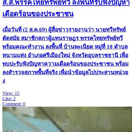
ส.ส.พรรคไทยทรัพย์ทวี ลงพื้นที่รับฟังปัญหา
เดือดร้อนของประชาชน
เมื่อวันที่ (2 ส.ค.69) ผู้สื่อข่าวรายงานว่า นายทวีทรัพย์
ตัดสมัย สมาชิกสภาผู้แทนราษฎร พรรคไทยทรัพย์ทวี
พร้อมคณะทำงาน ลงพื้นที่ บ้านพะเนียด หมู่ที่ 10 ตำบล
หนามแท่ง อำเภอศรีเมืองใหม่ จังหวัดอุบลราชธานี เพื่อ
พบปะรับฟังปัญหาความเดือดร้อนของประชาชน พร้อม
ลงสำรวจสภาพพื้นที่จริง เพื่อนำข้อมูลไปประสานหน่วย
ง
View: 15
Like: 2
Comment: 0