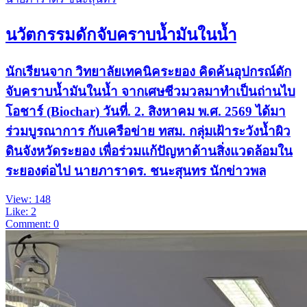
นวัตกรรมดักจับคราบน้ำมันในน้ำ
นักเรียนจาก วิทยาลัยเทคนิคระยอง คิดค้นอุปกรณ์ดัก
จับคราบน้ำมันในน้ำ จากเศษชีวมวลมาทำเป็นถ่านไบ
โอชาร์ (Biochar) วันที่. 2. สิงหาคม พ.ศ. 2569 ได้มา
ร่วมบูรณาการ กับเครือข่าย ทสม. กลุ่มเฝ้าระวังน้ำผิว
ดินจังหวัดระยอง เพื่อร่วมแก้ปัญหาด้านสิ่งแวดล้อมใน
ระยองต่อไป นายภาราดร. ชนะสุนทร นักข่าวพล
View: 148
Like: 2
Comment: 0