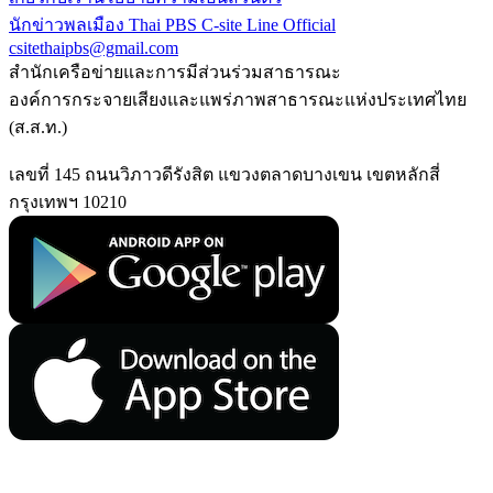
นักข่าวพลเมือง Thai PBS
C-site Line Official
csitethaipbs@gmail.com
สำนักเครือข่ายและการมีส่วนร่วมสาธารณะ
องค์การกระจายเสียงและแพร่ภาพสาธารณะแห่งประเทศไทย
(ส.ส.ท.)
เลขที่ 145 ถนนวิภาวดีรังสิต แขวงตลาดบางเขน เขตหลักสี่
กรุงเทพฯ 10210