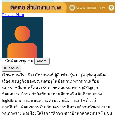
Previous
Next
1 นัดพัฒนาชุมชน
ติดตาม
แปลภาษา
เรียน ท่านวีระ ธีระภัทรานนท์ ผู้สื่อข่าวรุ่นอาวุโส(ข้อมูลเดิน
เรื่องเศรษฐกิจของประเทศอยู่ในมือท่าน) หากท่านพร้อม
นครราชสีมาก็พร้อมจะรับถ่ายทอดมรดกทางภูมิปัญญา
วัฒนธรรมนำขุมกำลังพัฒนาภาคอีสานเริ่มต้นที่ระบบราง
logistic พาดผ่าน แดนสยามศิริมงคลนี้มี "กนกรัชต์ วงษ์
กาฬสินธุ์" พัฒนาการจังหวัดนครราชสีมาจะก้าวหน้าผ่านระบบ
หนทางราง พลเมืองใส่ใจการศึกษา ชาวบ้านกล้าลงทุน ♥ ไม่ขุ่น