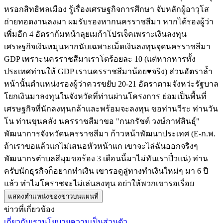
หรอกสิทธิพลเมือง รู้เรื่องเศรษฐกิจการศึกษา จับหลักผู้อาวุโส
ถ่ายทอดงานลงมา ผมรับรองหากนครราชสีมา หากได้รองผู้ว่า
เพิ่มอีก 4 อัตราก้มหน้าลุยเมก้าโปรเจ็คเพราะเงินลงทุน
เศรษฐกิจเงินหมุนหากนับเฉพาะเม็ดเงินลงทุนจุดนครราชสีมา
GDP เพราะนครราชสีมาเราโตร้อยละ 10 (แต่หากหารทั้ง
ประเทศท่านให้ GDP เรานครราชสีมาน้อย♥จริง) ส่วนอัตราล้ำ
หน้านั้นตำแหน่งรองผู้ว่าควรขยับ 20-21 อัตราตามจังหว่ะรัฐบาล
โยกเงินมาลงทุนในจังหวัดที่ท่านผ่านโครงการ ย่อมเป็นพื้นที่
เศรษฐกิจที่นักลงทุนกล้าและพร้อมจะลงทุน ขอท่านวีระ ท่านวัน
โน ท่านขุนคลัง นครราชสีมาขอ "กนกรัชต์ วงษ์กาฬสินธุ์"
พัฒนาการจังหวัดนครราชสีมา ก้าวหน้าพัฒนาประเทศ (E-ก.พ.
ถ้าเราขอแล้วแกไม่เสนอหัวหน้าแก เขาจะไล่ฉันออกจริงๆ
พัฒนากรตำบลสีมุมขอร้อง 3 เดือนนี้มาไม่ทันเราปิ๋วแน่) ท่าน
ครับนักธุรกิจก็อยากทำเงิน เขารอดูลู่ทางทำเงินใหม่ๆ มา 6 ปี
แล้ว ทำไมโคราชจะไม่เล่นลงทุน อย่าให้พวกเขารอเรื่อย
แสดงตำแหน่งของข่าวบนแผนที่
ข่าวที่เกี่ยวข้อง
เกี่ยวกับเรา
นโยบายความเป็นส่วนตัว