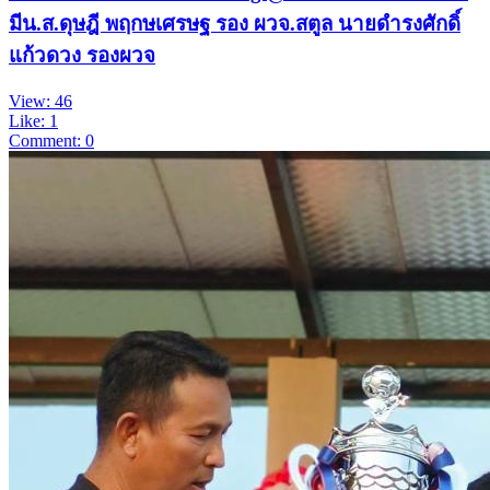
มีน.ส.ดุษฎี พฤกษเศรษฐ รอง ผวจ.สตูล นายดำรงศักดิ์
แก้วดวง รองผวจ
View: 46
Like: 1
Comment: 0