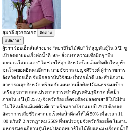
สุมาลี สุวรรณกร
ติดตาม
แปลภาษา
ผู้ว่าฯ ร้อยเอ็ดลั่นล้างบาง “พยาธิใบไม้ตับ” ให้สูญพันธุ์ใน 3 ปี! ชู
เป้าลดตายมะเร็งท่อน้ำดี 50% สั่งเบรกความเชื่อผิดๆ “บีบ
มะนาว-ใส่มดแดง” ไม่ช่วยให้สุก จังหวัดร้อยเอ็ดเปิดศึกใหญ่ท้า
ชนโรคยอดฮิตคนอีสาน นายชัชวาล เบญจศิริวงศ์ ผู้ว่าราชการ
จังหวัดร้อยเอ็ด จับมือสถาบันวิจัยมะเร็งท่อน้ำดี และสำนักงาน
สาธารณสุขจังหวัด พร้อมกับแผนงานสื่อศิลปวัฒนธรรมสร้าง
เสริมสุขภาพ สสส.ประกาศวาระสำคัญระดับภูมิภาค ตั้งเป้า
ภายใน 3 ปี (ปี 2572) จังหวัดร้อยเอ็ดจะต้องปลอดพยาธิใบไม้ตับ
“ไม่ให้เหลือแม้แต่ตัวเดียว” พร้อมกางโรดแมปปี 2570 ต้องลด
อัตราการเสียชีวิตจากมะเร็งท่อน้ำดีลงให้ได้ 50% เมื่อเวลา 11
:00 นวันที่ 2 กรกฎาคม 2569 ที่หอประชุมจังหวัดร้อยเอ็ด ในงาน
มหกรรมคนอีสานรุ่นใหม่ปลอดพยาธิใบไม้ตับและมะเร็งท่อน้ำดี