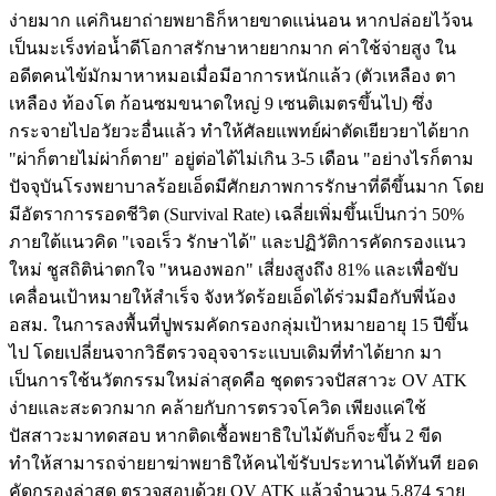
ง่ายมาก แค่กินยาถ่ายพยาธิก็หายขาดแน่นอน หากปล่อยไว้จน
เป็นมะเร็งท่อน้ำดีโอกาสรักษาหายยากมาก ค่าใช้จ่ายสูง ใน
อดีตคนไข้มักมาหาหมอเมื่อมีอาการหนักแล้ว (ตัวเหลือง ตา
เหลือง ท้องโต ก้อนซมขนาดใหญ่ 9 เซนติเมตรขึ้นไป) ซึ่ง
กระจายไปอวัยวะอื่นแล้ว ทำให้ศัลยแพทย์ผ่าตัดเยียวยาได้ยาก
"ผ่าก็ตายไม่ผ่าก็ตาย" อยู่ต่อได้ไม่เกิน 3-5 เดือน "อย่างไรก็ตาม
ปัจจุบันโรงพยาบาลร้อยเอ็ดมีศักยภาพการรักษาที่ดีขึ้นมาก โดย
มีอัตราการรอดชีวิต (Survival Rate) เฉลี่ยเพิ่มขึ้นเป็นกว่า 50%
ภายใต้แนวคิด "เจอเร็ว รักษาได้" และปฏิวัติการคัดกรองแนว
ใหม่ ชูสถิติน่าตกใจ "หนองพอก" เสี่ยงสูงถึง 81% และเพื่อขับ
เคลื่อนเป้าหมายให้สำเร็จ จังหวัดร้อยเอ็ดได้ร่วมมือกับพี่น้อง
อสม. ในการลงพื้นที่ปูพรมคัดกรองกลุ่มเป้าหมายอายุ 15 ปีขึ้น
ไป โดยเปลี่ยนจากวิธีตรวจอุจจาระแบบเดิมที่ทำได้ยาก มา
เป็นการใช้นวัตกรรมใหม่ล่าสุดคือ ชุดตรวจปัสสาวะ OV ATK
ง่ายและสะดวกมาก คล้ายกับการตรวจโควิด เพียงแค่ใช้
ปัสสาวะมาทดสอบ หากติดเชื้อพยาธิใบไม้ตับก็จะขึ้น 2 ขีด
ทำให้สามารถจ่ายยาฆ่าพยาธิให้คนไข้รับประทานได้ทันที ยอด
คัดกรองล่าสุด ตรวจสอบด้วย OV ATK แล้วจำนวน 5,874 ราย