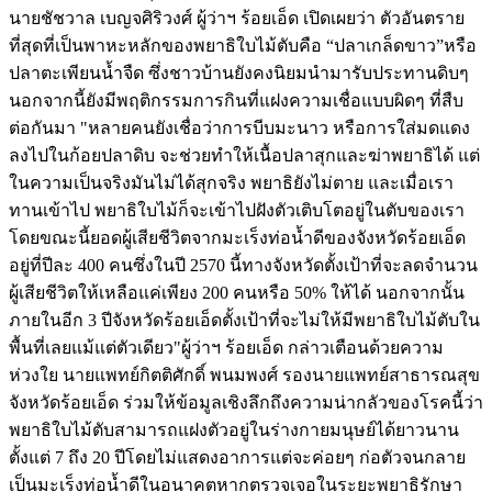
นายชัชวาล เบญจศิริวงศ์ ผู้ว่าฯ ร้อยเอ็ด เปิดเผยว่า ตัวอันตราย
ที่สุดที่เป็นพาหะหลักของพยาธิใบไม้ตับคือ “ปลาเกล็ดขาว”หรือ
ปลาตะเพียนน้ำจืด ซึ่งชาวบ้านยังคงนิยมนำมารับประทานดิบๆ
นอกจากนี้ยังมีพฤติกรรมการกินที่แฝงความเชื่อแบบผิดๆ ที่สืบ
ต่อกันมา "หลายคนยังเชื่อว่าการบีบมะนาว หรือการใส่มดแดง
ลงไปในก้อยปลาดิบ จะช่วยทำให้เนื้อปลาสุกและฆ่าพยาธิได้ แต่
ในความเป็นจริงมันไม่ได้สุกจริง พยาธิยังไม่ตาย และเมื่อเรา
ทานเข้าไป พยาธิใบไม้ก็จะเข้าไปฝังตัวเติบโตอยู่ในตับของเรา
โดยขณะนี้ยอดผู้เสียชีวิตจากมะเร็งท่อน้ำดีของจังหวัดร้อยเอ็ด
อยู่ที่ปีละ 400 คนซึ่งในปี 2570 นี้ทางจังหวัดตั้งเป้าที่จะลดจำนวน
ผู้เสียชีวิตให้เหลือแค่เพียง 200 คนหรือ 50% ให้ได้ นอกจากนั้น
ภายในอีก 3 ปีจังหวัดร้อยเอ็ดตั้งเป้าที่จะไม่ให้มีพยาธิใบไม้ตับใน
พื้นที่เลยแม้แต่ตัวเดียว"ผู้ว่าฯ ร้อยเอ็ด กล่าวเตือนด้วยความ
ห่วงใย นายแพทย์กิตติศักดิ์ พนมพงศ์ รองนายแพทย์สาธารณสุข
จังหวัดร้อยเอ็ด ร่วมให้ข้อมูลเชิงลึกถึงความน่ากลัวของโรคนี้ว่า
พยาธิใบไม้ตับสามารถแฝงตัวอยู่ในร่างกายมนุษย์ได้ยาวนาน
ตั้งแต่ 7 ถึง 20 ปีโดยไม่แสดงอาการแต่จะค่อยๆ ก่อตัวจนกลาย
เป็นมะเร็งท่อน้ำดีในอนาคตหากตรวจเจอในระยะพยาธิรักษา