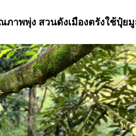
ณภาพพุ่ง สวนดังเมืองตรังใช้ปุ๋