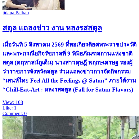
jidapa Pathan
สตูล แถลงข่าว งาน หลงรสสตูล
เมื่อวันที่ 5 สิงหาคม 2569 ที่หอเกียรติยศพระราชประวัติ
และพระกรณียกิจรัชกาลที่ 9 พิพิธภัณฑสถานแห่งชาติ
สตูล (คฤหาสน์กูเด็น) นางสาวดุษฎี พฤกษเศรษฐ รองผู้
ว่าราชการจังหวัดสตูล ร่วมแถลงข่าวการจัดกิจกรรม
“เสน่ห์ไทย Feel All the Feelings @ Satun” ภายใต้งาน
“Chill-Eat-Art : หลงรสสตูล (Fall for Satun Flavors)
View: 108
Like: 1
Comment: 0