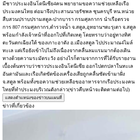
มีชาวประมงอินโดนีเซีย4คน พยายามขอความช่วยเหลือเรือ
ประมงคนไทย ต่อมาจึงประสานนายรัชพล ชุนครบุรี หน.หน่วย
สืบสวนปราบปรามสตูล-ปากบารา กรมศุลกากร นำเรือตรวจ
การ 807 กรมศุลกากร,ตำรวจน้ำ จ.สตูล,อุทยานฯตะรุเตา จ.สตูล
พร้อมกำลังเจ้าหน้าที่ออกไปที่เกิดเหตุ โดยทราบว่าอยู่ทางทิศ
ตะวันตกเฉียงใต้ ของเกาะอาดัง อ.เมืองสตูล ไปประมาณ4ไมล์
ทะเล แต่เรือยังเข้าไปไม่ถึงเนื่องจากคลื่นลมแรมมากต้องเดิน
ทางด้วยความระมัดระวัง อย่างไรก็ตามจากการที่ได้รับรายงาน
เบื้องต้นทราบว่าชาวประมงอินโดนีเซีย ออกไปตกปลาในทะเล
อันดามันและเรือเกิดขัดข้องเครื่องเสียถูกคลื่นซัดเข้ามาฝั่ง
จ.สตูล พร้อมทั้งขอความช่วยเหลือขออาหารจากเรือประมงคน
ไทยที่ทำประมงบริเวณดังกล่าว(ข่าวคืบหน้าจะติดตามต่อไป)
แสดงตำแหน่งของข่าวบนแผนที่
ข่าวที่เกี่ยวข้อง