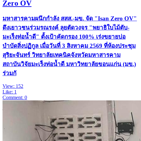
Zero OV
มหาสารคามผนึกกำลัง สสส.-มข. จัด "Isan Zero OV"
ดึงเยาวชนร่วมรณรงค์ ลุยตัดวงจร "พยาธิใบไม้ตับ-
มะเร็งท่อน้ำดี" ตั้งเป้าคัดกรอง 100% เร่งขยายบ่อ
บำบัดสิ่งปฏิกูล เมื่อวันที่ 3 สิงหาคม 2569 ที่ห้องประชุม
สุริยะจันทร์ วิทยาลัยเทคนิคจังหวัดมหาสารคาม
สถาบันวิจัยมะเร็งท่อน้ำดี มหาวิทยาลัยขอนแก่น (มข.)
ร่วมกั
View: 152
Like: 1
Comment: 0