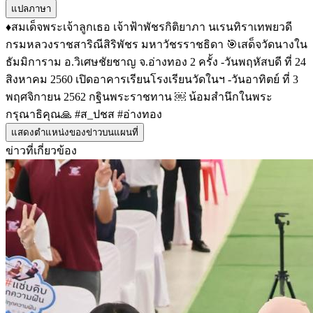
แปลภาษา
♦️สมเด็จพระเจ้าลูกเธอ เจ้าฟ้าพัชรกิติยาภา นเรนทิราเทพยวดี
กรมหลวงราชสาริณีสิริพัชร มหาวัชรราชธิดา 🎯เสด็จวัดนางใน
ธัมมิการาม อ.วิเศษชัยชาญ จ.อ่างทอง 2 ครั้ง -วันพฤหัสบดี ที่ 24
สิงหาคม 2560 เปิดอาคารเรียนโรงเรียนวัดในฯ -วันอาทิตย์ ที่ 3
พฤศจิกายน 2562 กฐินพระราชทาน ￼ น้อมสำนึกในพระ
กรุณาธิคุณ🙏 #ส_ปชส #อ่างทอง
แสดงตำแหน่งของข่าวบนแผนที่
ข่าวที่เกี่ยวข้อง