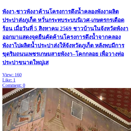
พังงา-ชาวพังงาค้านโครงการดึงน้ำคลองพังงาผลิต
ประปาส่งภูเก็ต หวั่นกระทบระบบนิเวศ-เกษตรกรเดือด
ร้อน เมื่อวันที่ 5 สิงหาคม 2569 ชาวบ้านในจังหวัดพังงา
ออกมาแสดงจุดยืนคัดค้านโครงการดึงน้ำจากคลอง
พังงาไปผลิตน้ำประปาส่งให้จังหวัดภูเก็ต หลังพบมีการ
ขุดริมถนนเพชรเกษมสายพังงา–โคกกลอย เพื่อวางท่อ
ประปาขนาดใหญ่เส
View: 160
Like: 1
Comment: 0