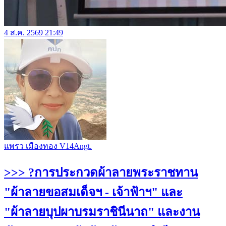
4 ส.ค. 2569 21:49
แพรว เมืองทอง V14Angt.
>>> ?การประกวดผ้าลายพระราชทาน
"ผ้าลายขอสมเด็จฯ - เจ้าฟ้าฯ" และ
"ผ้าลายบุปผาบรมราชินีนาถ" และงาน