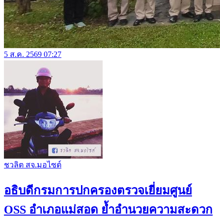
5 ส.ค. 2569 07:27
ชวลิต สจ.มอไซต์
อธิบดีกรมการปกครองตรวจเยี่ยมศูนย์
OSS อำเภอแม่สอด ย้ำอำนวยความสะดวก