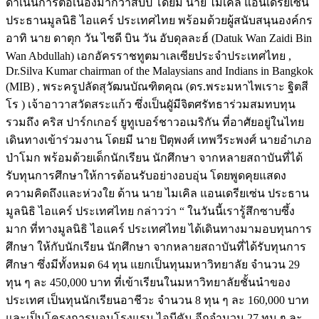
ดำเนินการต่อเนื่องมากว่าสิบปี โดยมี นาย ไมเคิล แอนเดรียเซ่น
ประธานมูลนิธิ ไอแคร์ ประเทศไทย พร้อมด้วยผู้สนับสนุนองค์กร
อาทิ นาย ดาตุก วัน ไซดี บิน วัน อับดุลละฮ์ (Datuk Wan Zaidi Bin
Wan Abdullah) เอกอัครราชทูตมาเลเซียประจำประเทศไทย ,
Dr.Silva Kumar chairman of the Malaysians and Indians in Bangkok
(MIB) , พระครูปลัดสุวัฒนบัณฑิตคุณ (ดร.พระมหาไพเราะ ฐิตสี
โร ) เจ้าอาวาสวัดสระแก้ว ซึ่งเป็นผูัมีจิตศรัทธาร่วมสมทบทุน
รวมถึง คริส ปาร์กเกอร์ ยูทูเบอร์ชาวอเมริกัน ที่อาศัยอยู่ในไทย
เดินทางเข้าร่วมงาน โดยมี นาย ปิตุพงศ์ เทพวีระพงศ์ นายอำเภอ
ป่าโมก พร้อมด้วยเด็กนักเรียน นักศึกษา จากหลายสถาบันที่ได้
รับทุนการศึกษาให้การต้อนรับอย่างอบอุ่น โดยพูดคุยแสดง
ความคิดถึงและห่วงใย ด้าน นาย ไมเคิล แอนเดรียเซ่น ประธาน
มูลนิธิ ไอแคร์ ประเทศไทย กล่าวว่า “ ในวันนี้เรารู้สึกซาบซึ้ง
มาก ที่ทางมูลนิธิ ไอแคร์ ประเทศไทย ได้เดินทางมามอบทุนการ
ศึกษา ให้กับนักเรียน นักศึกษา จากหลายสถาบันที่ได้รับทุนการ
ศึกษา ซึ่งมีทั้งหมด 64 ทุน แยกเป็นทุนมหาวิทยาลัย จำนวน 29
ทุน ๆ ละ 450,000 บาท ที่เข้าเรียนในมหาวิทยาลัยชั้นนำของ
ประเทศ เป็นทุนนักเรียนอาชีวะ จำนวน 8 ทุน ๆ ละ 160,000 บาท
และเป็นโครงการนอนโรงแรม ไอบีคัม อีกจำนวน 27 ทุน ๆ ละ