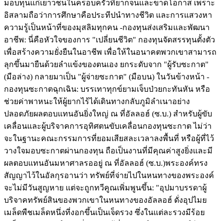
มอบทุนแก่เยาวชนในครอบครัวที่ยากจนและขาดโอกาส เพราะ
อิสลามถือว่าการศึกษาคือประทีปนำทางชีวิต และการแสวงหา
ความรู้เป็นหน้าที่ของมุสลิมทุกคน -​กองทุนส่งเสริมและพัฒนา
อาชีพ: นี่คือหัวใจของการ "เปลี่ยนชีวิต" กองทุนจัดสรรทุนตั้งตัว
เพื่อสร้างความยั่งยืนในอาชีพ เพื่อให้ในอนาคตพวกเขาสามารถ
ลุกขึ้นมายืนด้วยลำแข้งของตนเอง ยกระดับจาก "ผู้รับซะกาต"
(มือล่าง) กลายมาเป็น "ผู้จ่ายซะกาต" (มือบน) ในวันข้างหน้า -​
กองทุนซะกาตฉุกเฉิน: บรรเทาทุกข์ยามเจ็บป่วยกะทันหัน หรือ
ช่วยค่าพาหนะให้ผู้ยากไร้ได้เดินทางกลับภูมิลำเนาอย่าง
ปลอดภัย ​ผลตอบแทนอันยิ่งใหญ่ ณ ที่อัลลอฮ์ (ซ.บ.) สำหรับผู้ขับ
เคลื่อนและผู้บริจาค ​การอุทิศตนขับเคลื่อนกองทุนซะกาต ไม่ว่า
จะในฐานะคณะกรรมการที่ยอมเสียสละเวลาลงพื้นที่ หรือผู้ที่ไว้
วางใจมอบซะกาตผ่านกองทุน ถือเป็นงานที่มีคุณค่าสูงยิ่งและมี
ผลตอบแทนอันมหาศาลรออยู่ ณ ที่อัลลอฮ์ (ซ.บ.) ​พระองค์ทรง
สัญญาไว้ในอัลกุรอานว่า ทรัพย์ที่จ่ายไปในหนทางของพระองค์
จะไม่มีวันสูญหาย แต่จะถูกทวีคูณเพิ่มพูนขึ้น: "​อุปมาบรรดาผู้
บริจาคทรัพย์สินของพวกเขาในหนทางของอัลลอฮ์ ดั่งอุปไมย
เมล็ดพืชเมล็ดหนึ่งที่งอกขึ้นเป็นเจ็ดรวง ซึ่งในแต่ละรวงมีร้อย