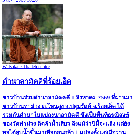
Watsakate Thaitelecentre
ดำนาสามัคคีที่ร้อยเอ็ด
ชาวบ้านร่วมดำนาสามัคคคี 1 สิงหาคม 2569 ที่ผ่านมา
ชาวบ้านท่าม่วง ต.โพนสูง อ.ปทุมรัตต์ จ.ร้อยเอ็ด ได้
ร่วมกันดำนาในแปลงนาสามัคคี ซึ่งเป็นพื้นที่ธรณีสงฆ์
ของวัดท่าม่วง ติดลำน้ำเสียว ถึงแม้ว่าปีนี้จะแล้ง แต่ยัง
พอได้สูบน้ำขึ้นมาเพื่อถอนกล้า 1 แปลงตั้งแต่เมื่อวาน