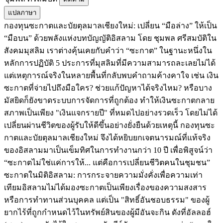
แปลภาษา
กองทุนซะกาตและบัยตุลมาลเชียงใหม่: เปลี่ยน “มือล่าง” ให้เป็น
“มือบน” ด้วยพลังแห่งบทบัญญัติอิสลาม โดย ชุมพล ศรีสมบัติ ​ใน
สังคมมุสลิม เราต่างคุ้นเคยกับคำว่า “ซะกาต” ในฐานะหนึ่งใน
หลักการปฏิบัติ 5 ประการที่มุสลิมที่มีความสามารถละเลยไม่ได้
แต่เหตุการณ์จริงในหลายพื้นที่กลับพบคำถามค้างคาใจ เช่น เงิน
ซะกาตที่จ่ายไปถึงมือใคร? ช่วยแก้ปัญหาได้จริงไหม? หรือบาง
มัสยิดก็ยังขาดระบบการจัดการที่ถูกต้อง ทำให้เงินซะกาตกลาย
สภาพเป็นเพียง "เงินแจกรายปี" ที่หมดไปอย่างรวดเร็ว โดยไม่ได้
เปลี่ยนผ่านชีวิตของผู้รับให้ดีขึ้นอย่างยั่งยืน ​ด้วยเหตุนี้ กองทุนซะ
กาตและบัยตุลมาลเชียงใหม่ จึงได้หยิบยกเจตนารมณ์ที่แท้จริง
ของอิสลามมาเป็นเข็มทิศในการทำงานกว่า 10 ปี เพื่อพิสูจน์ว่า
“ซะกาตไม่ใช่แค่การให้... แต่คือการเปลี่ยนชีวิตคนในชุมชน” ​
ซะกาตในมิติอิสลาม: การกระจายความมั่งคั่งเพื่อความเท่า
เทียม ​อิสลามไม่ได้มองซะกาตเป็นเพียงเรื่องของความสงสาร
หรือการทำทานส่วนบุคคล แต่เป็น "สิทธิ์อันชอบธรรม" ของผู้
ยากไร้ที่ถูกกำหนดไว้ในทรัพย์สินของผู้มีอันจะกิน ดังที่อัลลอฮ์