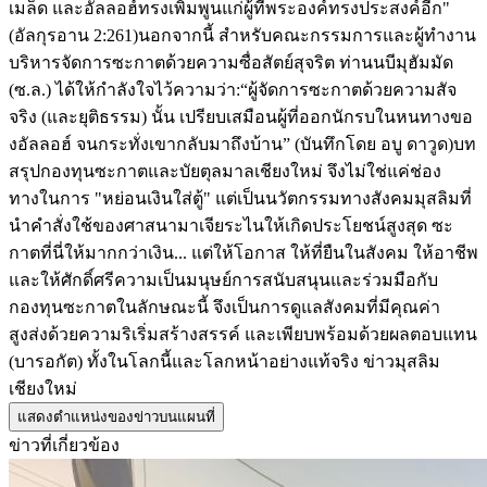
เมล็ด และอัลลอฮ์ทรงเพิ่มพูนแก่ผู้ที่พระองค์ทรงประสงค์อีก"
(อัลกุรอาน 2:261) ​นอกจากนี้ สำหรับคณะกรรมการและผู้ทำงาน
บริหารจัดการซะกาตด้วยความซื่อสัตย์สุจริต ท่านนบีมุฮัมมัด
(ซ.ล.) ได้ให้กำลังใจไว้ความว่า: ​“ผู้จัดการซะกาตด้วยความสัจ
จริง (และยุติธรรม) นั้น เปรียบเสมือนผู้ที่ออกนักรบในหนทางขอ
งอัลลอฮ์ จนกระทั่งเขากลับมาถึงบ้าน” (บันทึกโดย อบู ดาวูด) ​บท
สรุป ​กองทุนซะกาตและบัยตุลมาลเชียงใหม่ จึงไม่ใช่แค่ช่อง
ทางในการ "หย่อนเงินใส่ตู้" แต่เป็นนวัตกรรมทางสังคมมุสลิมที่
นำคำสั่งใช้ของศาสนามาเจียระไนให้เกิดประโยชน์สูงสุด ซะ
กาตที่นี่ให้มากกว่าเงิน... แต่ให้โอกาส ให้ที่ยืนในสังคม ให้อาชีพ
และให้ศักดิ์ศรีความเป็นมนุษย์ ​การสนับสนุนและร่วมมือกับ
กองทุนซะกาตในลักษณะนี้ จึงเป็นการดูแลสังคมที่มีคุณค่า
สูงส่งด้วยความริเริ่มสร้างสรรค์ และเพียบพร้อมด้วยผลตอบแทน
(บารอกัต) ทั้งในโลกนี้และโลกหน้าอย่างแท้จริง ข่าวมุสลิม
เชียงใหม่
แสดงตำแหน่งของข่าวบนแผนที่
ข่าวที่เกี่ยวข้อง