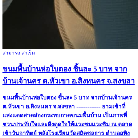
สามารถ สาเร็ม
ขนมพื้นบ้านห่อใบตอง ชิ้นละ 5 บาท จาก
บ้านเจ้านคร ต.หัวเขา อ.สิงหนคร จ.สงขลา
ขนมพื้นบ้านห่อใบตอง ชิ้นละ 5 บาท จากบ้านเจ้านคร
ต.หัวเขา อ.สิงหนคร จ.สงขลา ------------- ยามเช้าที่
แสงแดดสาดส่องกระทบถาดขนมพื้นบ้าน เป็นภาพที่
ชวนประทับใจและดึงดูดใจให้แวะชมแวะชิม ณ ตลาด
เช้าวันอาทิตย์ หลังโรงเรียนวัดสถิตชลธาร ตำบลสทิง