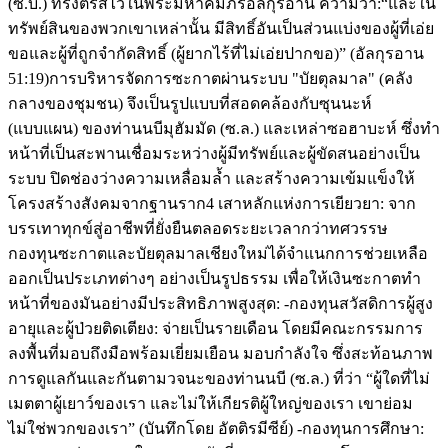
(ซ.บ.) ทรงตรัสไว้ในพระมหาคัมภีร์อัลกุรอาน ความว่า: ​“และใน
ทรัพย์สินของพวกเขาเหล่านั้น มีสิทธิ์อันเป็นส่วนแบ่งของผู้ที่เอ่ย
ขอและผู้ที่ถูกจำกัดสิทธิ์ (ผู้ยากไร้ที่ไม่เอ่ยปากขอ)” (อัลกุรอาน
51:19) ​การบริหารจัดการซะกาตผ่านระบบ "บัยตุลมาล" (คลัง
กลางของชุมชน) จึงเป็นรูปแบบที่สอดคล้องกับซุนนะห์
(แบบแผน) ของท่านนบีมุฮัมมัด (ซ.ล.) และเหล่าซอฮาบะห์ ซึ่งทำ
หน้าที่เป็นสะพานเชื่อมระหว่างผู้มีทรัพย์และผู้ขัดสนอย่างเป็น
ระบบ ปิดช่องว่างความเหลื่อมล้ำ และสร้างความเข้มแข็งให้
โครงสร้างสังคมจากฐานราก ​4 เสาหลักแห่งการเยียวยา: จาก
บรรเทาทุกข์สู่อาชีพที่ยั่งยืน ​ตลอดระยะเวลากว่าทศวรรษ
กองทุนซะกาตและบัยตุลมาลเชียงใหม่ได้จำแนกการช่วยเหลือ
ออกเป็นประเภทต่างๆ อย่างเป็นรูปธรรม เพื่อให้เงินซะกาตทำ
หน้าที่ของมันอย่างมีประสิทธิภาพสูงสุด: -​กองทุนสวัสดิการผู้สูง
อายุและผู้ป่วยติดเตียง: จ่ายเป็นรายเดือน โดยมีคณะกรรมการ
ลงพื้นที่มอบถึงมือพร้อมเยี่ยมเยือน มอบกำลังใจ ซึ่งสะท้อนภาพ
การดูแลกันและกันตามวจนะของท่านนบี (ซ.ล.) ที่ว่า “ผู้ใดที่ไม่
เมตตาผู้เยาว์ของเรา และไม่ให้เกียรติผู้ใหญ่ของเรา เขาย่อม
ไม่ใช่พวกของเรา” (บันทึกโดย อัตติรมีซีย์) -​กองทุนการศึกษา: