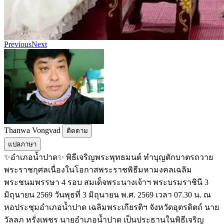
Previous
Next
Thanwa Vongvad
ติดตาม
แปลภาษา
✨อำเภอน้ำปาด✨ พิธีเจริญพระพุทธมนต์ ทำบุญตักบาตรถวาย
พระราชกุศลเนื่องในโอกาสพระราชพิธีมหามงคลเฉลิม
พระชนมพรรษา 4 รอบ สมเด็จพระนางเจ้าฯ พระบรมราชินี 3
มิถุนายน 2569 วันพุธที่ 3 มิถุนายน พ.ศ. 2569 เวลา 07.30 น. ณ
หอประชุมอำเภอน้ำปาด เฉลิมพระเกียรติฯ จังหวัดอุตรดิตถ์ นาย
วัลลภ หรั่งเพชร นายอำเภอน้ำปาด เป็นประธานในพิธีเจริญ