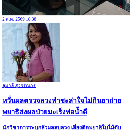
2 ส.ค. 2569 18:38
สุมาลี สุวรรณกร
หวั่นผลตรวจลวงทำชะล่าใจไม่กินยาถ่าย
พยาธิส่งผลป่วยมะเร็งท่อน้ำดี
นักวิชาการระบุกลัวผลลบลวง เสี่ยงติดพยาธิใบไม้ตับ