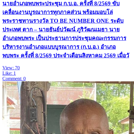
นายอำเภอพบพระประชุม ก.บ.อ. ครั้งที่ 8/2569 ขับ
เคลื่อนงานบูรณาการทุกภาคส่วน พร้อมมอบโล่
พระราชทานรางวัล TO BE NUMBER ONE ระดับ
ประเทศ ตาก – นายธันย์ปวัฒน์ ภูริวัฒนเมธา นาย
อำเภอพบพระ เป็นประธานการประชุมคณะกรรมการ
บริหารงานอำเภอแบบบูรณาการ (ก.บ.อ.) อำเภอ
พบพระ ครั้งที่ 8/2569 ประจำเดือนสิงหาคม 2569 เมื่อวั
View: 70
Like: 1
Comment: 0