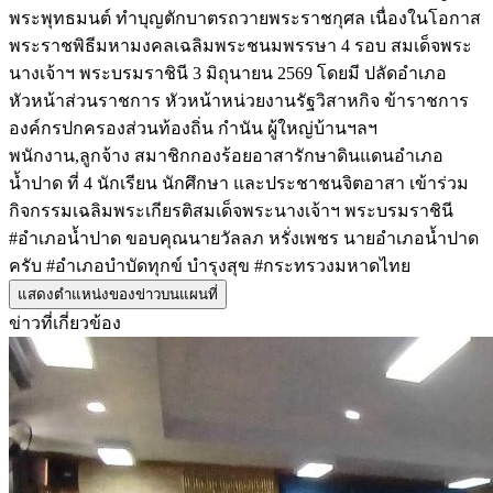
พระพุทธมนต์ ทำบุญตักบาตรถวายพระราชกุศล เนื่องในโอกาส
พระราชพิธีมหามงคลเฉลิมพระชนมพรรษา 4 รอบ สมเด็จพระ
นางเจ้าฯ พระบรมราชินี 3 มิถุนายน 2569 โดยมี ปลัดอำเภอ
หัวหน้าส่วนราชการ หัวหน้าหน่วยงานรัฐวิสาหกิจ ข้าราชการ
องค์กรปกครองส่วนท้องถิ่น กำนัน ผู้ใหญ่บ้านฯลฯ
พนักงาน,ลูกจ้าง สมาชิกกองร้อยอาสารักษาดินแดนอำเภอ
น้ำปาด ที่ 4 นักเรียน นักศึกษา และประชาชนจิตอาสา เข้าร่วม
กิจกรรมเฉลิมพระเกียรติสมเด็จพระนางเจ้าฯ พระบรมราชินี
#อำเภอน้ำปาด ขอบคุณนายวัลลภ หรั่งเพชร นายอำเภอน้ำปาด
ครับ #อำเภอบำบัดทุกข์ บำรุงสุข #กระทรวงมหาดไทย
แสดงตำแหน่งของข่าวบนแผนที่
ข่าวที่เกี่ยวข้อง