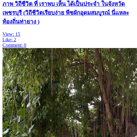
ภาพ วิถีชีวิต ที่ เราพบ เห็น ได้เป็นประจำ ในจังหวัด
เพชรบุรี (วิถีชีวิตเรียบง่าย พืชผักอุดมสมบูรณ์ นี่แหละ
ท้องถิ่นท่ายาง )
View: 15
Like: 2
Comment: 0