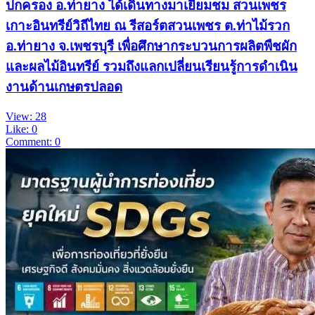
ปกครอง อ.ท่ายาง ได้เดินทางมาเยี่ยมชม สวนเพชร
เกาะอินทรีย์วิถีไทย ณ รีสอร์ตสวนเพชร ต.ท่าไม้รวก
อ.ท่ายาง จ.เพชรบุรี เพื่อศึกษากระบวนการผลิตพืชผัก
และผลไม้อินทรีย์ รวมถึงแลกเปลี่ยนเรียนรู้การดำเนิน
งานด้านเกษตรปลอด
View: 28
Like: 0
Comment: 0