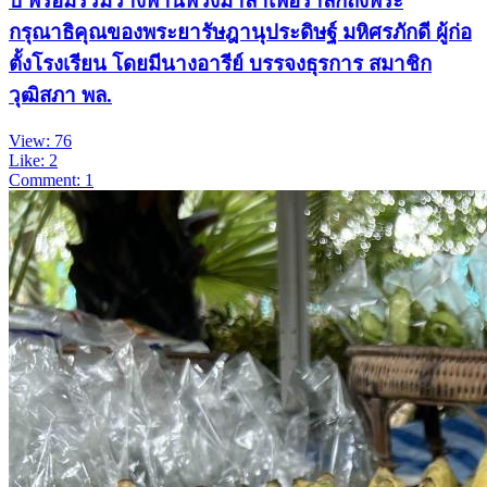
ปี พร้อมร่วมวางพานพวงมาลาเพื่อรำลึกถึงพระ
กรุณาธิคุณของพระยารัษฎานุประดิษฐ์ มหิศรภักดี ผู้ก่อ
ตั้งโรงเรียน โดยมีนางอารีย์ บรรจงธุรการ สมาชิก
วุฒิสภา พล.
View: 76
Like: 2
Comment: 1