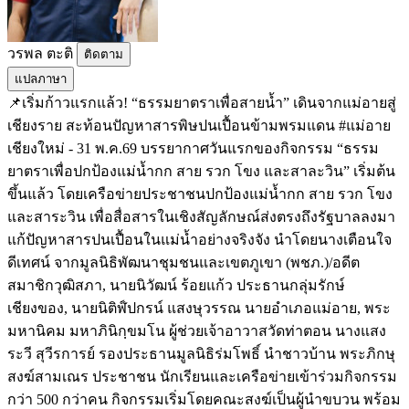
วรพล ตะติ
ติดตาม
แปลภาษา
📌เริ่มก้าวแรกแล้ว! “ธรรมยาตราเพื่อสายน้ำ” เดินจากแม่อายสู่
เชียงราย สะท้อนปัญหาสารพิษปนเปื้อนข้ามพรมแดน #แม่อาย
เชียงใหม่ - 31 พ.ค.69 บรรยากาศวันแรกของกิจกรรม “ธรรม
ยาตราเพื่อปกป้องแม่น้ำกก สาย รวก โขง และสาละวิน” เริ่มต้น
ขึ้นแล้ว โดยเครือข่ายประชาชนปกป้องแม่น้ำกก สาย รวก โขง
และสาระวิน เพื่อสื่อสารในเชิงสัญลักษณ์ส่งตรงถึงรัฐบาลลงมา
แก้ปัญหาสารปนเปื้อนในแม่น้ำอย่างจริงจัง นำโดยนางเตือนใจ
ดีเทศน์ จากมูลนิธิพัฒนาชุมชนและเขตภูเขา (พชภ.)/อดีต
สมาชิกวุฒิสภา, นายนิวัฒน์ ร้อยแก้ว ประธานกลุ่มรักษ์
เชียงของ, นายนิติฬ์ปกรน์ แสงษุวรรณ นายอำเภอแม่อาย, พระ
มหานิคม มหาภินิกฺขมโน ผู้ช่วยเจ้าอาวาสวัดท่าตอน นางแสง
ระวี สุวีรการย์ รองประธานมูลนิธิร่มโพธิ์ นำชาวบ้าน พระภิกษุ
สงฆ์สามเณร ประชาชน นักเรียนและเครือข่ายเข้าร่วมกิจกรรม
กว่า 500 กว่าคน กิจกรรมเริ่มโดยคณะสงฆ์เป็นผู้นำขบวน พร้อม