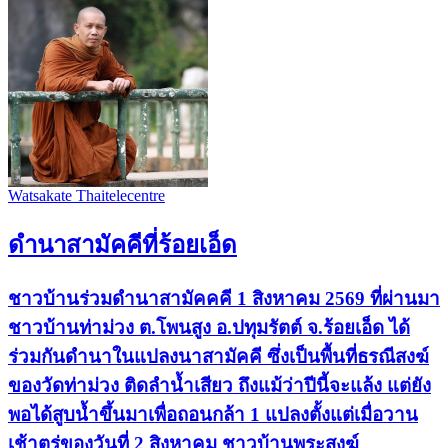
Watsakate Thaitelecentre
ดำนาสามัคคีที่ร้อยเอ็ด
ชาวบ้านร่วมดำนาสามัคคคี 1 สิงหาคม 2569 ที่ผ่านมา
ชาวบ้านท่าม่วง ต.โพนสูง อ.ปทุมรัตต์ จ.ร้อยเอ็ด ได้
ร่วมกันดำนาในแปลงนาสามัคคี ซึ่งเป็นพื้นที่ธรณีสงฆ์
ของวัดท่าม่วง ติดลำน้ำเสียว ถึงแม้ว่าปีนี้จะแล้ง แต่ยัง
พอได้สูบน้ำขึ้นมาเพื่อถอนกล้า 1 แปลงตั้งแต่เมื่อวาน
เช้าตรู่ของวันที่ 2 สิงหาคม ชาวบ้านพระสงฆ์