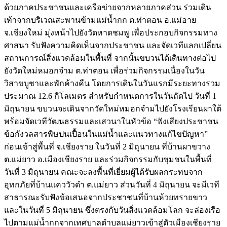
ด้วยภาคประชาชนและเครือข่ายจากหลายภาคส่วน ร่วมเดิน
เท้าจากบริเวณสะพานข้ามแม่น้ำกก ต.ท่าตอน อ.แม่อาย
จ.เชียงใหม่ มุ่งหน้าไปยังวัดหาดชมพู เพื่อประกอบกิจกรรมทาง
ศาสนา รับฟังความคิดเห็นจากประชาชน และจัดเวทีแลกเปลี่ยน
สถานการณ์สิ่งแวดล้อมในพื้นที่ จากนั้นขบวนได้เดินทางต่อไป
ยังวัดใหม่หมอกจ๋าม ต.ท่าตอน เพื่อร่วมกิจกรรมเนื่องในวัน
วิสาขบูชาและพักค้างคืน โดยการเดินในวันแรกมีระยะทางรวม
ประมาณ 12.6 กิโลเมตร สำหรับกำหนดการในวันถัดไป วันที่ 1
มิถุนายน ขบวนจะเดินจากวัดใหม่หมอกจ๋ามไปยังโรงเรียนผาใต้
พร้อมจัดเวทีวัฒนธรรมและเสวนาในหัวข้อ “ฟังเสียงประชาชน
ข้อกังวลสารพิษปนเปื้อนในแม่น้ำและแนวทางแก้ไขปัญหา”
ก่อนเข้าสู่พื้นที่ จ.เชียงราย ในวันที่ 2 มิถุนายน ที่บ้านผาขวาง
ต.แม่ยาว อ.เมืองเชียงราย และร่วมกิจกรรมกับชุมชนในพื้นที่
วันที่ 3 มิถุนายน คณะจะลงพื้นที่เยี่ยมผู้ได้รับผลกระทบจาก
อุทกภัยที่บ้านแคววัวดำ ต.แม่ยาว ส่วนวันที่ 4 มิถุนายน จะมีเวที
สาธารณะรับฟังข้อเสนอจากประชาชนที่บ้านห้วยทรายขาว
และในวันที่ 5 มิถุนายน ซึ่งตรงกับวันสิ่งแวดล้อมโลก จะล่องเรือ
ไปตามแม่น้ำกกจากเทศบาลตำบลแม่ยาวเข้าสู่ตัวเมืองเชียงราย