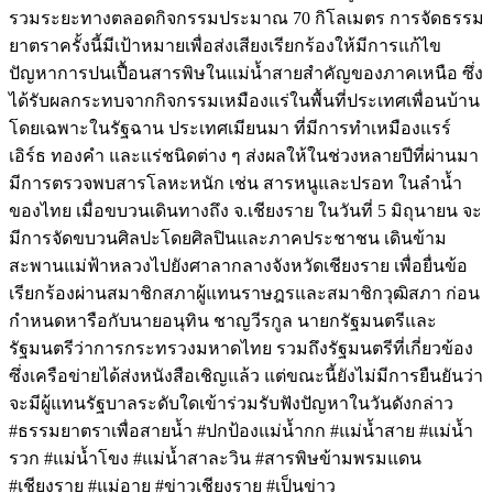
รวมระยะทางตลอดกิจกรรมประมาณ 70 กิโลเมตร การจัดธรรม
ยาตราครั้งนี้มีเป้าหมายเพื่อส่งเสียงเรียกร้องให้มีการแก้ไข
ปัญหาการปนเปื้อนสารพิษในแม่น้ำสายสำคัญของภาคเหนือ ซึ่ง
ได้รับผลกระทบจากกิจกรรมเหมืองแร่ในพื้นที่ประเทศเพื่อนบ้าน
โดยเฉพาะในรัฐฉาน ประเทศเมียนมา ที่มีการทำเหมืองแรร์
เอิร์ธ ทองคำ และแร่ชนิดต่าง ๆ ส่งผลให้ในช่วงหลายปีที่ผ่านมา
มีการตรวจพบสารโลหะหนัก เช่น สารหนูและปรอท ในลำน้ำ
ของไทย เมื่อขบวนเดินทางถึง จ.เชียงราย ในวันที่ 5 มิถุนายน จะ
มีการจัดขบวนศิลปะโดยศิลปินและภาคประชาชน เดินข้าม
สะพานแม่ฟ้าหลวงไปยังศาลากลางจังหวัดเชียงราย เพื่อยื่นข้อ
เรียกร้องผ่านสมาชิกสภาผู้แทนราษฎรและสมาชิกวุฒิสภา ก่อน
กำหนดหารือกับนายอนุทิน ชาญวีรกูล นายกรัฐมนตรีและ
รัฐมนตรีว่าการกระทรวงมหาดไทย รวมถึงรัฐมนตรีที่เกี่ยวข้อง
ซึ่งเครือข่ายได้ส่งหนังสือเชิญแล้ว แต่ขณะนี้ยังไม่มีการยืนยันว่า
จะมีผู้แทนรัฐบาลระดับใดเข้าร่วมรับฟังปัญหาในวันดังกล่าว
#ธรรมยาตราเพื่อสายน้ำ #ปกป้องแม่น้ำกก #แม่น้ำสาย #แม่น้ำ
รวก #แม่น้ำโขง #แม่น้ำสาละวิน #สารพิษข้ามพรมแดน
#เชียงราย #แม่อาย #ข่าวเชียงราย #เป็นข่าว