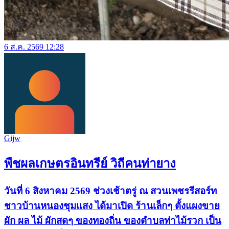
6 ส.ค. 2569 12:28
Gijw
พืชผลเกษตรอินทรีย์ วิถีคนท่ายาง
วันที่ 6 สิงหาคม 2569 ช่วงเช้าตรู่ ณ สวนเพชรรีสอร์ท
ชาวบ้านหนองชุมแสง ได้มาเปิด ร้านเล็กๆ ตั้งแผงขาย
ผัก ผล ไม้ ผักสดๆ ของทองถิ่น ของตำบลท่าไม้รวก เป็น