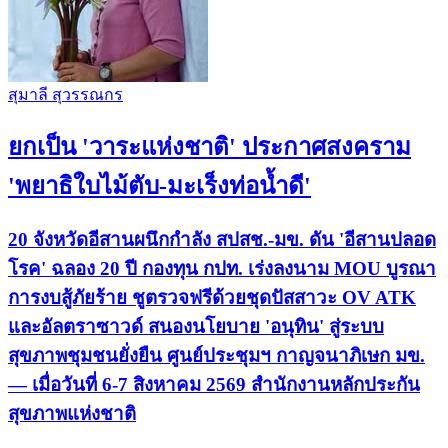
สุมาลี สุวรรณกร
ยกเป็น 'วาระแห่งชาติ' ประกาศสงคราม
'พยาธิใบไม้ตับ-มะเร็งท่อน้ำดี'
20 จังหวัดอีสานผนึกกำลัง สปสช.-มข. ดัน 'อีสานปลอด
โรค' ฉลอง 20 ปี กองทุน กปท. เร่งลงนาม MOU บูรณา
การงบสู้ภัยร้าย ชูตรวจฟรีด้วยชุดปัสสาวะ OV ATK
และอัลตราซาวด์ สนองนโยบาย 'อนุทิน' สู่ระบบ
สุขภาพชุมชนยั่งยืน ศูนย์ประชุมฯ กาญจนาภิเษก มข.
— เมื่อวันที่ 6-7 สิงหาคม 2569 สำนักงานหลักประกัน
สุขภาพแห่งชาติ