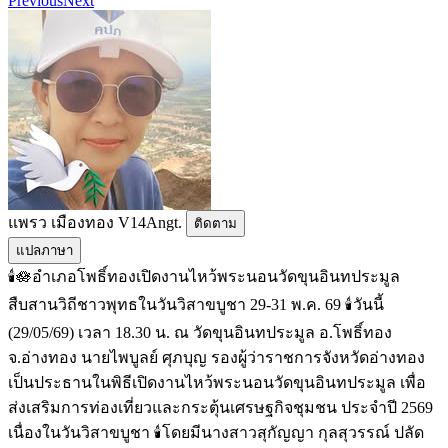
Previous
Next
แพรว เมืองทอง V14Angt.
ติดตาม
แปลภาษา
🕯️🪷อำเภอโพธิ์ทองเปิดงานไหว้พระนอนวัดขุนอินทประมูล
สืบสานวิถีชาวพุทธในวันวิสาขบูชา 29-31 พ.ค. 69 🕯️วันนี้
(29/05/69) เวลา 18.30 น. ณ วัดขุนอินทประมูล อ.โพธิ์ทอง
จ.อ่างทอง นายไพบูลย์ ศุภบุญ รองผู้ว่าราชการจังหวัดอ่างทอง
เป็นประธานในพิธีเปิดงานไหว้พระนอนวัดขุนอินทประมูล เพื่อ
ส่งเสริมการท่องเที่ยวและกระตุ้นเศรษฐกิจชุมชน ประจำปี 2569
เนื่องในวันวิสาขบูชา 🕯️โดยมีนางสาวสุกัญญา กุลสุวรรณ์ ปลัด