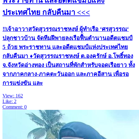
พระราชทาน และอดีตแชมป์แห่ง
ประเทศไทย กลับคืนมา <<<
‼️เจ้าอาวาสวัดสุวรรณราชหงษ์ ผู้ทำเรือ ‘ศรสุวรรณ‘
ปลุกชาวบ้าน จัดทีมฝีพายลงเรือฟื้นตำนานอดีตแชมป์
5 ถ้วย พระราชทาน และอดีตแชมป์แห่งประเทศไทย
กลับคืนมา ♦️วัดสุวรรณราชหงษ์ ต.องครักษ์ อ.โพธิ์ทอง
จ.จังหวัดอ่างทอง เป็นสถานที่พักสำหรับจอดเรือยาว ทั้ง
จากภาคกลาง-ภาคตะวันออก และภาคอีสาน เพื่อรอ
การแข่งขัน และ
View: 162
Like: 2
Comment: 0