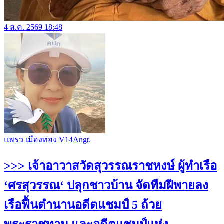
4 ส.ค. 2569 18:48
แพรว เมืองทอง V14Angt.
>>> เจ้าอาวาสวัดสุวรรณราชหงษ์ ผู้ทำเรือ
‘ศรสุวรรณ‘ ปลุกชาวบ้าน จัดทีมฝีพายลง
เรือฟื้นตำนานอดีตแชมป์ 5 ถ้วย