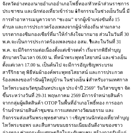
จังหวัดอ่างทอง/นายอำเภออำเภอโพธิ์ทอง/หัวหน้าส่วนราชการ
ประชาชน และนักท่องเที่ยวเข้าร่วม 🕯️กิจกรรมในช่วงเย็นวันนี้ มี
การทำอาหารเมนูคาวจาก “ชะอม” จากผู้เข้าแข่งขันทั้ง 15
ตำบล และการประกวดร้องเพลงจากผู้นำท้องถิ่น ท่ามกลาง
บรรดากองชิมกองเชียร์ที่มาให้กำลังใจมากมาย ส่วนในวันที่ 30
พ.ค.จะเป็นการประกวดร้องเพลงของ อสม. 🎙️และในวันที่ 31
พ.ค. จะมีกิจกรรมต่อเนื่องตั้งแต่เช้าจดค่ำ เริ่มจากพิธีทำบุญ
ตักบาตรในเวลา 06.00 น. ที่หน้าพระพุทธไสยาสน์ และช่วงเย็น
ตั้งแต่เวลา 17.00 น. เป็นต้นไป จะมีการอัญเชิญพระบรม
สารีริกธาตุ พิธีห่มผ้าองค์พระพุทธไสยาสน์ และการประกวด
ร้องเพลงของกำนันผู้ใหญ่บ้าน ในช่วงเย็น 🕯️สำหรับงานเทศกาล
ไหว้พระนอนวัดขุนอินทประมูล ประจำปี 2569" วันวิสาขบูชา จัด
ขึ้นระหว่างวันที่ 29-31 พฤษภาคม 2569 มีการจำหน่ายสินค้า
จากกลุ่มผู้ผลิตสินค้า OTOP ในพื้นที่อำเภอโพธิ์ทอง การออก
ร้านจำหน่ายสินค้าชุมชน การแสดงทางวัฒนธรรม และ
กิจกรรมส่งเสริมพระพุทธศาสนา ✨เชิญชวนนักท่องเที่ยวทำบุญ
ไหว้พระขอพร และสืบสานขนบธรรมเนียมอันดีงามของชาว
อ่างทอง ช่วยกระตุ้นเศรษฐกิจในระดับชุมชน สร้างการรับรู้แก่