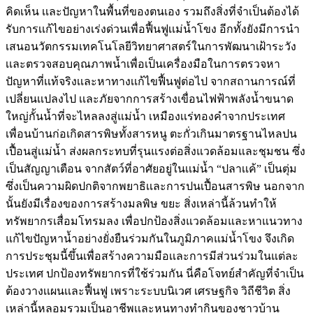
คิดเห็น เเละปัญหาในพื้นที่ของตนเอง รวมถึงสิ่งที่จำเป็นต้องได้
รับการเเก้ไขอย่างเร่งด่วนเพื่อฟื้นฟูเเม่น้ำโขง อีกทั้งยังมีการนำ
เสนอนวัตกรรมเทคโนโลยีวิทยาศาสตร์ในการพัฒนาเฝ้าระวัง
เเละตรวจสอบคุณภาพน้ำเพื่อเป็นเครื่องมือในการตรวจหา
ปัญหาที่เเท้จริงเเละหาทางเเก้ไขฟื้นฟูต่อไป จากสถานการณ์ที่
เปลี่ยนเเปลงไป เเละภัยจากการสร้างเขื่อนไฟฟ้าพลังน้ำขนาด
ใหญ่กั้นน้ำที่จะไหลลงสู่แม่น้ำ เหมืองเเร่ทองคำจากประเทศ
เพื่อนบ้านก่อเกิดสารพิษทั้งสารหนู ตะกั่วเกินมาตรฐานไหลปน
เปื้อนสู่เเม่น้ำ ส่งผลกระทบที่รุนแรงต่อสิ่งแวดล้อมและชุมชน ซึ่ง
เป็นสัญญาเตือน จากสัตว์ที่อาศัยอยู่ในเเม่น้ำ “ปลาเเค้” เป็นตุ่ม
ซึ่งเป็นความผิดปกติจากพยาธิเเละการปนเปื้อนสารพิษ นอกจาก
นั้นยังมีเรื่องของการสร้างมลพิษ ขยะ สิ่งเหล่านี้ล้วนทำให้
ทรัพยากรเสื่อมโทรมลง เพื่อปกป้องสิ่งแวดล้อมและหาแนวทาง
แก้ไขปัญหาน้ำอย่างยั่งยืนร่วมกันในภูมิภาคแม่น้ำโขง จึงเกิด
การประชุมนี้ขึ้นเพื่อสร้างความมือเเละการมีส่วนร่วมในแต่ละ
ประเทศ ปกป้องทรัพยากรที่ใช้ร่วมกัน นี่คือโจทย์สำคัญที่จำเป็น
ต้องวางเเผนเเละฟื้นฟู เพราะระบบนิเวศ เศรษฐกิจ วิถีชีวิต สิ่ง
เหล่านี้หลอมรวมเป็นอาชีพเเละหนทางทำกินของชาวบ้าน