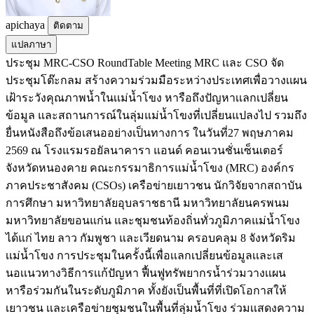
apichaya
ติดตาม
แปลภาษา
ประชุม MRC-CSO RoundTable Meeting MRC เเละ CSO จัด
ประชุมโต๊ะกลม สร้างความร่วมมือระหว่างประเทศเพื่อวางเเผน
เฝ้าระวังคุณภาพน้ำในเเม่น้ำโขง หารือถึงปัญหาเเลกเปลี่ยน
ข้อมูล และสถานการณ์ในลุ่มแม่น้ำโขงที่เปลี่ยนแปลงไป รวมถึง
ยื่นหนังสือถึงข้อเสนออย่างเป็นทางการ ในวันที่27 พฤษภาคม
2569 ณ โรงแรมรอยัลนาคารา แอนด์ คอนเวนชั่นเซ็นเตอร์
จังหวัดหนองคาย คณะกรรมาธิการแม่น้ำโขง (MRC) องค์กร
ภาคประชาสังคม (CSOs) เครือข่ายเยาวชน นักวิจัยจากสถาบัน
การศึกษา มหาวิทยาลัยอุบลราชธานี มหาวิทยาลัยนครพนม
มหาวิทยาลัยขอนแก่น และชุมชนท้องถิ่นทั่วภูมิภาคแม่น้ำโขง
ได้แก่ ไทย ลาว กัมพูชา และเวียดนาม ครอบคลุม 8 จังหวัดริม
เเม่น้ำโขง การประชุมในครั้งนี้เพื่อเเลกเปลี่ยนข้อมูลเเละเส
นอเเนวทางวิธีการเเก้ปัญหา ฟื้นฟูทรัพยากรน้ำร่วมวางเเผน
หารือร่วมกันในระดับภูมิภาค ทั้งยังเป็นพื้นที่ที่เปิดโอกาสให้
เยาวชน เเละเครือข่ายชุมชนในพื้นที่ลุ่มน้ำโขง ร่วมเเสดงความ