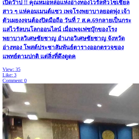
เปิดว๊าป !! คุณหมอหล่อแห่งอ่างทองไวรัลทั่วโซเชียล
สาว ๆ แห่คอมเมนต์แซว เพจโรงพยาบาลยอดพุ่ง เจ้า
ตัวเผยงงจนต้องปิดมือถือ วันที่ 7 ส.ค.69กลายเป็นกระ
แสไวรัลบนโลกออนไลน์ เมื่อเพจเฟซบุ๊กของโรง
พยาบาลวิเศษชัยชาญ อำเภอวิเศษชัยชาญ จังหวัด
อ่างทอง โพสต์ประชาสัมพันธ์ตารางออกตรวจของ
แพทย์ตามปกติ แต่สิ่งที่ดึงดูดค
View: 35
Like: 3
Comment: 0