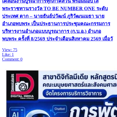
เคลื่อนงานบูรณาการทุกภาคส่วน พร้อมมอบโล่
พระราชทานรางวัล TO BE NUMBER ONE ระดับ
ประเทศ ตาก – นายธันย์ปวัฒน์ ภูริวัฒนเมธา นาย
อำเภอพบพระ เป็นประธานการประชุมคณะกรรมการ
บริหารงานอำเภอแบบบูรณาการ (ก.บ.อ.) อำเภอ
พบพระ ครั้งที่ 8/2569 ประจำเดือนสิงหาคม 2569 เมื่อวั
View: 75
Like: 1
Comment: 0