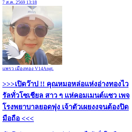
7 ส.ค. 2569 13:18
แพรว เมืองทอง V14Angt.
>>>เปิดว๊าป !! คุณหมอหล่อแห่งอ่างทองไว
รัลทั่วโซเชียล สาว ๆ แห่คอมเมนต์แซว เพจ
โรงพยาบาลยอดพุ่ง เจ้าตัวเผยงงจนต้องปิด
มือถือ <<<