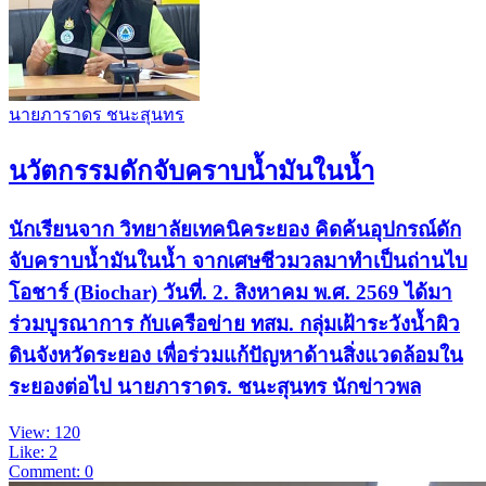
นายภาราดร ชนะสุนทร
นวัตกรรมดักจับคราบน้ำมันในน้ำ
นักเรียนจาก วิทยาลัยเทคนิคระยอง คิดค้นอุปกรณ์ดัก
จับคราบน้ำมันในน้ำ จากเศษชีวมวลมาทำเป็นถ่านไบ
โอชาร์ (Biochar) วันที่. 2. สิงหาคม พ.ศ. 2569 ได้มา
ร่วมบูรณาการ กับเครือข่าย ทสม. กลุ่มเฝ้าระวังน้ำผิว
ดินจังหวัดระยอง เพื่อร่วมแก้ปัญหาด้านสิ่งแวดล้อมใน
ระยองต่อไป นายภาราดร. ชนะสุนทร นักข่าวพล
View: 120
Like: 2
Comment: 0