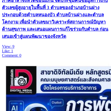
ภาคีอาสาจังหวัดขอนแก่น จัดประชุมคืนข้อมูลการเก็บ
ตัวเลขผู้สูงอายุในพื้นที่ 3 ตำบลของอำเภอบ้านฝาง
ประกอบด้วยตำบลหนองบัว ตำบลบ้านฝางและตำบล
โคกงาม เพื่อนำตัวเลขมาวิเคราะห์สถานการณ์ปัญหา
ด้านสุขภาพ และเสนอแผนการแก้ไขร่วมกับตำบล ก่อน
เสนอเข้าสู่แผนพัฒนาของจังหวัด
View: 9
Like: 1
Comment: 0