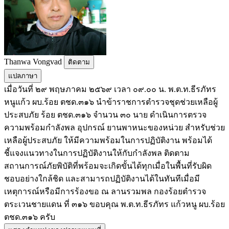
Thanwa Vongvad
ติดตาม
แปลภาษา
เมื่อวันที่ ๒๙ พฤษภาคม ๒๕๖๙ เวลา ๐๙.๐๐ น. พ.ต.ท.ธีรภัทร
หนูแก้ว ผบ.ร้อย ตชด.๓๑๖ นำข้าราชการตำรวจชุดช่วยเหลือผู้
ประสบภัย ร้อย ตชด.๓๑๖ จำนวน ๓๐ นาย ดำเนินการตรวจ
ความพร้อมกำลังพล อุปกรณ์ ยานพาหนะของหน่วย สำหรับช่วย
เหลือผู้ประสบภัย ให้มีความพร้อมในการปฏิบัติงาน พร้อมได้
ชี้แจงแนวทางในการปฏิบัติงานให้กับกำลังพล ติดตาม
สถานการณ์ภัยพิบัติที่พร้อมจะเกิดขั้นได้ทุกเมื่อในพื้นที่รับผิด
ชอบอย่างใกล้ชิด และสามารถปฏิบัติงานได้ในทันทีเมื่อมี
เหตุการณ์หรือมีการร้องขอ ณ ลานรวมพล กองร้อยตำรวจ
ตระเวนชายแดน ที่ ๓๑๖ ขอบคุณ พ.ต.ท.ธีรภัทร แก้วหนู ผบ.ร้อย
ตชด.๓๑๖ ครับ