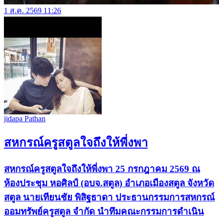
1 ส.ค. 2569 11:26
jidapa Pathan
สหกรณ์ครูสตูลใจถึงให้พี่งพา
สหกรณ์ครูสตูลใจถึงให้พี่งพา 25 กรกฎาคม 2569 ณ
ห้องประชุม หอศิลป์ (อบจ.สตูล) อำเภอเมืองสตูล จังหวัด
สตูล นายเทียนชัย พิสิฐธาดา ประธานกรรมการสหกรณ์
ออมทรัพย์ครูสตูล จำกัด นำทึมคณะกรรมการดำเนิน