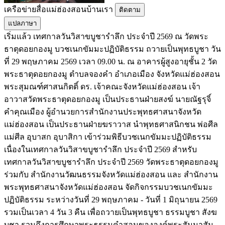
เครือข่ายสื่อแม่ฮ่องสอนบ้านเรา
ติดตาม
แปลภาษา
เริ่มแล้ว เทศกาลวันวิสาขบูชารำลึก ประจำปี 2569 ณ วัดพระ
ธาตุดอยกองมู บวชเนกขัมมะปฏิบัติธรรม ถวายเป็นพุทธบูชา วัน
ที่ 29 พฤษภาคม 2569 เวลา 09.00 น. ณ อาคารผู้สูงอายุชั้น 2 วัด
พระธาตุดอยกองมู ตำบลจองคำ อำเภอเมือง จังหวัดแม่ฮ่องสอน
พระสุมณฑ์ศาสนกิตติ์ ดร. เจ้าคณะจังหวัดแม่ฮ่องสอน เจ้า
อาวาสวัดพระธาตุดอยกองมู เป็นประธานฝ่ายสงฆ์ นายณัฐรุจิ์
คำคุณเมือง ผู้อำนวยการสำนักงานประพุทธศาสนาจังหวัด
แม่ฮ่องสอน เป็นประธานฝ่ายฆราวาส นำพุทธศาสนิกชน พ่อศีล
แม่ศีล อุบาสก อุบาสิกา เข้าร่วมพิธีบวชเนกขัมมะปฏิบัติธรรม
เนื่องในเทศกาลวันวิสาขบูชารำลึก ประจำปี 2569 สำหรับ
เทศกาลวันวิสาขบูชารำลึก ประจำปี 2569 วัดพระธาตุดอยกองมู
ร่วมกับ สำนักงานวัฒนธรรมจังหวัดแม่ฮ่องสอน และ สำนักงาน
พระพุทธศาสนาจังหวัดแม่ฮ่องสอน จัดกิจกรรมบวชเนกขัมมะ
ปฏิบัติธรรม ระหว่างวันที่ 29 พฤษภาคม - วันที่ 1 มิถุนายน 2569
รวมเป็นเวลา 4 วัน 3 คืน เพื่อถวายเป็นพุทธบูชา ธรรมบูชา สังฆ
บูชา รวมถึงการศึกษาพระธรรมคำสอนขององค์พระสัมมาสัม