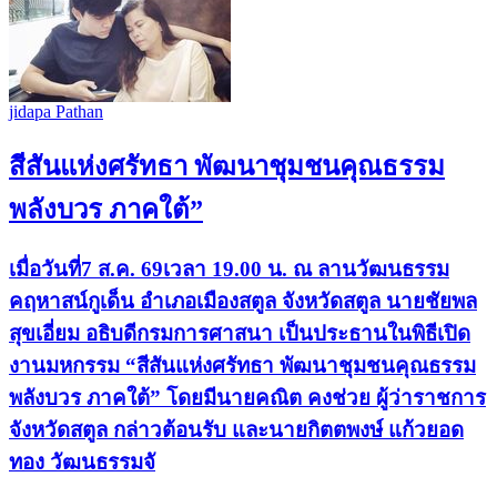
jidapa Pathan
สีสันแห่งศรัทธา พัฒนาชุมชนคุณธรรม
พลังบวร ภาคใต้”
เมื่อวันที่7 ส.ค. 69เวลา 19.00 น. ณ ลานวัฒนธรรม
คฤหาสน์กูเด็น อำเภอเมืองสตูล จังหวัดสตูล นายชัยพล
สุขเอี่ยม อธิบดีกรมการศาสนา เป็นประธานในพิธีเปิด
งานมหกรรม “สีสันแห่งศรัทธา พัฒนาชุมชนคุณธรรม
พลังบวร ภาคใต้” โดยมีนายคณิต คงช่วย ผู้ว่าราชการ
จังหวัดสตูล กล่าวต้อนรับ และนายกิตตพงษ์ แก้วยอด
ทอง วัฒนธรรมจั