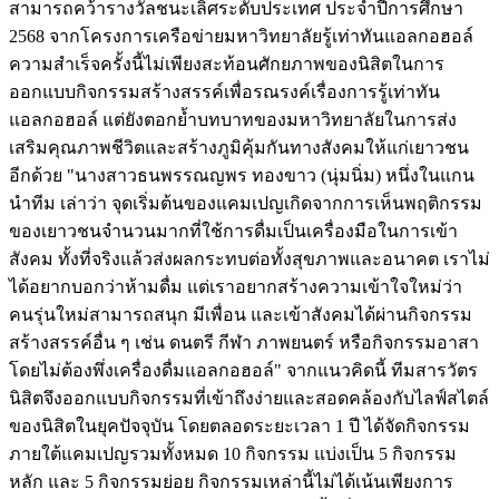
สามารถคว้ารางวัลชนะเลิศระดับประเทศ ประจำปีการศึกษา
2568 จากโครงการเครือข่ายมหาวิทยาลัยรู้เท่าทันแอลกอฮอล์
ความสำเร็จครั้งนี้ไม่เพียงสะท้อนศักยภาพของนิสิตในการ
ออกแบบกิจกรรมสร้างสรรค์เพื่อรณรงค์เรื่องการรู้เท่าทัน
แอลกอฮอล์ แต่ยังตอกย้ำบทบาทของมหาวิทยาลัยในการส่ง
เสริมคุณภาพชีวิตและสร้างภูมิคุ้มกันทางสังคมให้แก่เยาวชน
อีกด้วย "นางสาวธนพรรณญพร ทองขาว (นุ่มนิ่ม) หนึ่งในแกน
นำทีม เล่าว่า จุดเริ่มต้นของแคมเปญเกิดจากการเห็นพฤติกรรม
ของเยาวชนจำนวนมากที่ใช้การดื่มเป็นเครื่องมือในการเข้า
สังคม ทั้งที่จริงแล้วส่งผลกระทบต่อทั้งสุขภาพและอนาคต เราไม่
ได้อยากบอกว่าห้ามดื่ม แต่เราอยากสร้างความเข้าใจใหม่ว่า
คนรุ่นใหม่สามารถสนุก มีเพื่อน และเข้าสังคมได้ผ่านกิจกรรม
สร้างสรรค์อื่น ๆ เช่น ดนตรี กีฬา ภาพยนตร์ หรือกิจกรรมอาสา
โดยไม่ต้องพึ่งเครื่องดื่มแอลกอฮอล์" จากแนวคิดนี้ ทีมสารวัตร
นิสิตจึงออกแบบกิจกรรมที่เข้าถึงง่ายและสอดคล้องกับไลฟ์สไตล์
ของนิสิตในยุคปัจจุบัน โดยตลอดระยะเวลา 1 ปี ได้จัดกิจกรรม
ภายใต้แคมเปญรวมทั้งหมด 10 กิจกรรม แบ่งเป็น 5 กิจกรรม
หลัก และ 5 กิจกรรมย่อย กิจกรรมเหล่านี้ไม่ได้เน้นเพียงการ