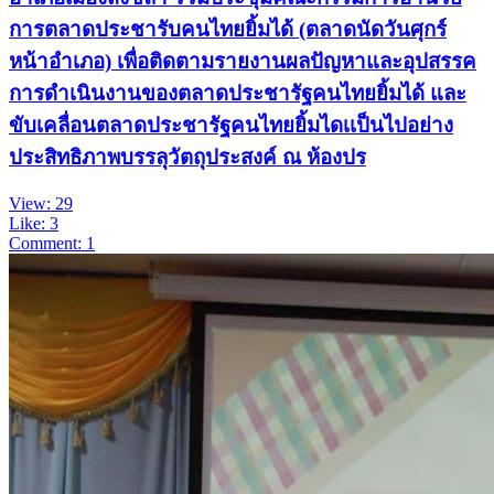
การตลาดประชารับคนไทยยิ้มได้ (ตลาดนัดวันศุกร์
หน้าอำเภอ) เพื่อติดตามรายงานผลปัญหาและอุปสรรค
การดำเนินงานของตลาดประชารัฐคนไทยยิ้มได้ และ
ขับเคลื่อนตลาดประชารัฐคนไทยยิ้มไดเเป็นไปอย่าง
ประสิทธิภาพบรรลุวัตถุประสงค์ ณ ห้องปร
View: 29
Like: 3
Comment: 1