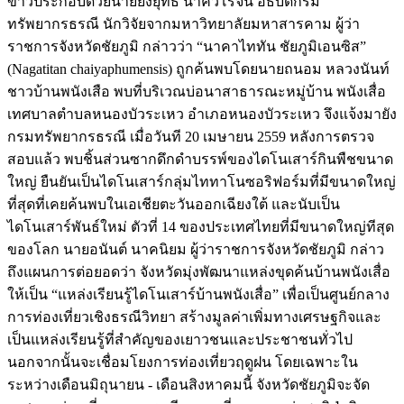
ข่าวประกอบด้วยนายยงยุทธ นาควิโรจน์ อธิบดีกรม
ทรัพยากรธรณี นักวิจัยจากมหาวิทยาลัยมหาสารคาม ผู้ว่า
ราชการจังหวัดชัยภูมิ กล่าวว่า “นาคาไททัน ชัยภูมิเอนซิส”
(Nagatitan chaiyaphumensis) ถูกค้นพบโดยนายถนอม หลวงนันท์
ชาวบ้านพนังเสือ พบที่บริเวณบ่อนาสาธารณะหมู่บ้าน พนังเสื่อ
เทศบาลตําบลหนองบัวระเหว อําเภอหนองบัวระเหว จึงแจ้งมายัง
กรมทรัพยากรธรณี เมื่อวันที 20 เมษายน 2559 หลังการตรวจ
สอบแล้ว พบชิ้นส่วนซากดึกดําบรรพ์ของไดโนเสาร์กินพืชขนาด
ใหญ่ ยืนยันเป็นไดโนเสาร์กลุ่มไททาโนซอริฟอร์มที่มีขนาดใหญ่
ที่สุดที่เคยค้นพบในเอเชียตะวันออกเฉียงใต้ และนับเป็น
ไดโนเสาร์พันธ์ใหม่ ตัวที่ 14 ของประเทศไทยที่มีขนาดใหญ่ทีสุด
ของโลก นายอนันต์ นาคนิยม ผู้ว่าราชการจังหวัดชัยภูมิ กล่าว
ถึงแผนการต่อยอดว่า จังหวัดมุ่งพัฒนาแหล่งขุดค้นบ้านพนังเสื่อ
ให้เป็น “แหล่งเรียนรู้ไดโนเสาร์บ้านพนังเสื่อ” เพื่อเป็นศูนย์กลาง
การท่องเที่ยวเชิงธรณีวิทยา สร้างมูลค่าเพิ่มทางเศรษฐกิจและ
เป็นแหล่งเรียนรู้ที่สำคัญของเยาวชนและประชาชนทั่วไป
นอกจากนั้นจะเชื่อมโยงการท่องเที่ยวฤดูฝน โดยเฉพาะใน
ระหว่างเดือนมิถุนายน - เดือนสิงหาคมนี้ จังหวัดชัยภูมิจะจัด