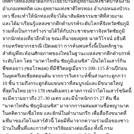
เทศกาลท่องเที่ยวดอกกระเจียวบานที่อุทยานแห่งชาติป่าหินงาม
อำเภอเทพสถิต และอุทยานแห่งชาติไทรทอง อำเภอหนองบัวระ
เหว ซึ่งจะทำให้นักท่องเที่ยวได้มาสัมผัสธรรมชาติที่สวยงาม
และได้มาเรียนรู้แหล่งซากดึกดำบรรพ์ระดับโลกที่จังหวัดชัยภูมิ
รวมทั้งเป็นการสร้างรายได้ให้กับประชาชนชาวจังหวัดชัยภูมิ
จากนักท่องเที่ยวอีกด้วย ขณะที่นายยงยุทธ นาควิโรจน์ อธิบดี
กรมทรัพยากรธรณี เปิดเผยว่า การค้นพบครั้งนี้เป็นหลักฐาน
สำคัญที่สะท้อนศักยภาพของไทยในฐานะแหล่งซากดึกดำบรรพ์
ระดับโลก โดย “นาคาไททัน ชัยภูมิเอนซิส” เป็นไดโนเสาร์กิน
พืชคอยาว (ซอโรพอด) ที่มีชีวิตอยู่เมื่อราว 100–115 ล้านปีก่อน
ในยุคครีเทเชียสตอนต้น จากการวิเคราะห์ชิ้นส่วนกระดูกกว่า
10 ชิ้น รวมถึงกระดูกต้นแขนขวาที่สมบูรณ์และมีขนาดใหญ่
ที่สุดในไทย (ยาว 178 เซนติเมตร) คาดการณ์ว่าไดโนเสาร์ชนิดนี้
จะมีความยาวถึง 27–30 เมตร และมีน้ำหนักกว่า 27 ตัน ชื่อ
“นาคาไททัน ชัยภูมิเอนซิส” มาจากการผสมผสานชื่อพญานาค
ในคติความเชื่อไทย และยักษ์ในตำนานกรีก เพื่อสื่อถึงขนาดที่
มหึมาของไดโนเสาร์ตัวนี้ โดยมีที่มาจากความร่วมมือของชาว
บ้านในพื้นที่และการสำรวจวิจัยอย่างต่อเนื่อง ทั้งนี้ กรม