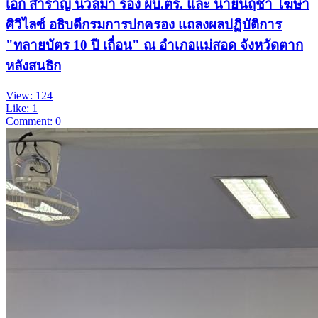
เอก สำราญ นวลมา รอง ผบ.ตร. และ นายนฤชา โฆษา
ศิวิไลซ์ อธิบดีกรมการปกครอง แถลงผลปฏิบัติการ
"ทลายบัตร 10 ปี เถื่อน" ณ อำเภอแม่สอด จังหวัดตาก
หลังสนธิก
View: 124
Like: 1
Comment: 0