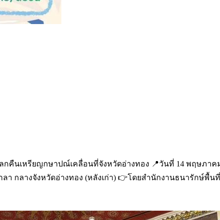
กคืนเหรียญกษาปณ์เคลื่อนที่จังหวัดอ่างทอง 📍วันที่ 14 พฤษภาคม 2
าลา กลางจังหวัดอ่างทอง (หลังเก่า) 👉โดยสำนักงานธนารักษ์พื้นที