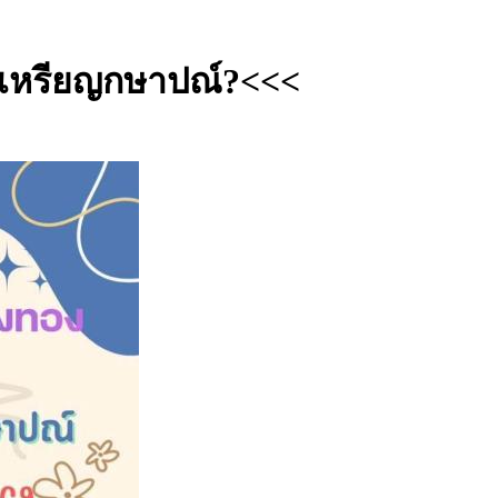
ลกเหรียญกษาปณ์?<<<