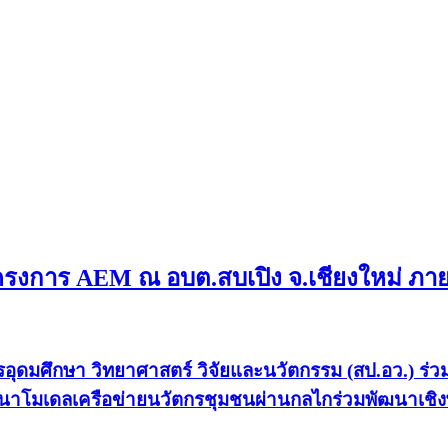
ยมโครงการ AEM ณ อบต.สบเปิง จ.เชียงใหม่ ภ
ารอุดมศึกษา วิทยาศาสตร์ วิจัยและนวัตกรรม (สป.อว.) 
นาโมเดลเครือข่ายนวัตกรชุมชนผ่านกลไกร่วมพัฒนาเชิงพื