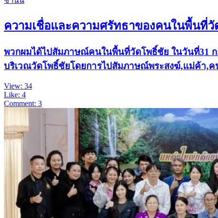
ชานน
ความเชื่อและความศรัทธาของคนในพื้นที่วัด
พวกผมได้ไปสัมภาษณ์คนในพื้นที่วัดโพธิ์ชัย ในวันที่31
บริเวณวัดโพธิ์ชัยโดยการไปสัมภาษณ์พระสงฆ์,แม่ค้า,ค
View: 34
Like: 4
Comment: 3