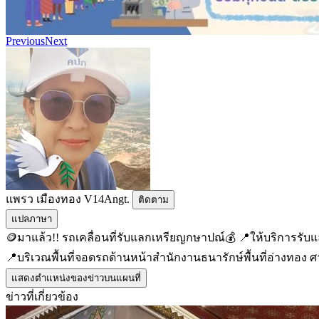
Previous
Next
แพรว เมืองทอง V14Angt.
ติดตาม
แปลภาษา
🪙มาแล้ว!! รถเคลื่อนที่รับแลกเหรียญกษาปณ์💰 📍ให้บริการรับแล
📍บริเวณพื้นที่จอดรถด้านหน้าสำนักงานธนารักษ์พื้นที่อ่างทอง ศ
แสดงตำแหน่งของข่าวบนแผนที่
ข่าวที่เกี่ยวข้อง