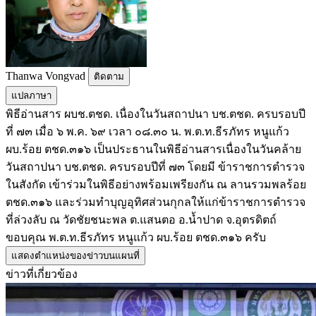
Thanwa Vongvad
ติดตาม
แปลภาษา
พิธีอ่านสาร ผบช.ตชด. เนื่องในวันสถาปนา บช.ตชด. ครบรอบปี
ที่ ๗๓ เมื่อ ๖ พ.ค. ๖๙ เวลา ๐๘.๓๐ น. พ.ต.ท.ธีรภัทร หนูแก้ว
ผบ.ร้อย ตชด.๓๑๖ เป็นประธานในพิธีอ่านสารเนื่องในวันคล้าย
วันสถาปนา บช.ตชด. ครบรอบปีที่ ๗๓ โดยมี ข้าราชการตำรวจ
ในสังกัด เข้าร่วมในพิธีอย่างพร้อมเพรียงกัน ณ ลานรวมพลร้อย
ตชด.๓๑๖ และร่วมทำบุญอุทิศส่วนกุกลให้แก่ข้าราชการตำรวจ
ที่ล่วงลับ ณ วัดชัยชนะพล ต.แสนตอ อ.น้ำปาด จ.อุตรดิตถ์
ขอบคุณ พ.ต.ท.ธีรภัทร หนูแก้ว ผบ.ร้อย ตชด.๓๑๖ ครับ
แสดงตำแหน่งของข่าวบนแผนที่
ข่าวที่เกี่ยวข้อง