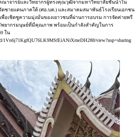
ยมีคณาจารย์และวิทยากรผู้ทรงคุณวุฒิจากมหาวิทยาลัยชั้นนำใน
นาจังหวัดชายแดนภาคใต้ (ศอ.บต.) และสมาคมสมาพันธ์โรงเรียนเอกชน
ื่อเชิดชูความมุ่งมั่นของเยาวชนที่ผ่านการอบรม การจัดค่ายพรี
รัพยากรมนุษย์ที่มีคุณภาพ พร้อมเป็นกำลังสำคัญในการ
69 ใน
m/file/d/1Vn6j71KgfQU76LK9MSfEiANiXmeDH288/view?usp=sharing