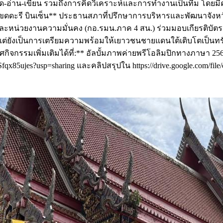
ัง-พูด-อ่าน-เขียน รวมถึงการคิดวิเคราะห์และการทำงานเป็นทีม โด
ติจาก **ดร.ขดดะรี บินเซ็น** ประธานสภาที่ปรึกษาการบริหารและพัฒ
ะหน่วยงานความมั่นคง (กอ.รมน.ภาค 4 สน.) ร่วมมอบเกียรติบัตรเพ
ร แต่ยังเป็นการเตรียมความพร้อมให้เยาวชนชายแดนใต้เติบโตเป็นท
ศกิจกรรมเพิ่มเติมได้ที่:** อัลบั้มภาพค่ายพรีโอลิมปิกทางภาษา 25
-lSfqx85ujes?usp=sharing และคลิปสรุปใน https://drive.google.co