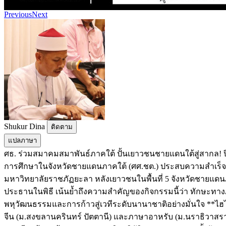
Previous
Next
Shukur Dina
ติดตาม
แปลภาษา
ศธ. ร่วมสมาคมสมาพันธ์ภาคใต้ ปั้นเยาวชนชายแดนใต้สู่สากล! ปิ
การศึกษาในจังหวัดชายแดนภาคใต้ (ศศ.ชต.) ประสบความสำเร็จอ
มหาวิทยาลัยราชภัฏยะลา หลังเยาวชนในพื้นที่ 5 จังหวัดชายแดนภ
ประธานในพิธี เน้นย้ำถึงความสำคัญของกิจกรรมนี้ว่า ทักษะทาง
พหุวัฒนธรรมและการก้าวสู่เวทีระดับนานาชาติอย่างมั่นใจ **ไ
จีน (ม.สงขลานครินทร์ ปัตตานี) และภาษาอาหรับ (ม.นราธิวาสราชน