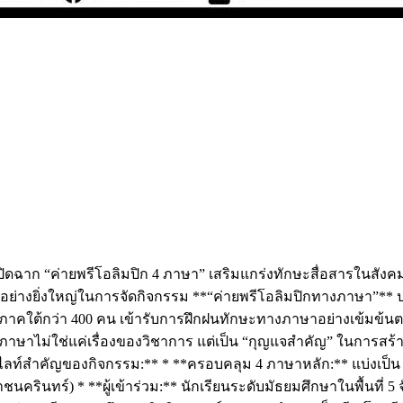
ดฉาก “ค่ายพรีโอลิมปิก 4 ภาษา” เสริมแกร่งทักษะสื่อสารในสังคม
ย่างยิ่งใหญ่ในการจัดกิจกรรม **“ค่ายพรีโอลิมปิกทางภาษา”** 
าคใต้กว่า 400 คน เข้ารับการฝึกฝนทักษะทางภาษาอย่างเข้มข้นตลอ
ภาษาไม่ใช่แค่เรื่องของวิชาการ แต่เป็น “กุญแจสำคัญ” ในการสร
ฮไลท์สำคัญของกิจกรรม:** * **ครอบคลุม 4 ภาษาหลัก:** แบ่งเป็
ครินทร์) * **ผู้เข้าร่วม:** นักเรียนระดับมัธยมศึกษาในพื้นที่ 