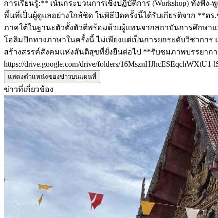
การเรียนรู้:** เน้นกระบวนการเชิงปฏิบัติการ (Workshop) ทั้งฟ
พื้นที่เป็นผู้ดูแลอย่างใกล้ชิด ในพิธีปิดครั้งนี้ได้รับเกียร
ภาคใต้ในฐานะตัวตั้งตัวตีพร้อมด้วยผู้แทนจากสถาบันการศึกษาแล
โอลิมปิกทางภาษาในครั้งนี้ ไม่เพียงแต่เป็นการยกระดับวิชากา
สร้างสรรค์สังคมแห่งสันติสุขที่ยั่งยืนต่อไป **รับชมภาพบรรยากา
https://drive.google.com/drive/folders/16MsznHJhcESEqchWXtU1
แสดงตำแหน่งของข่าวบนแผนที่
ข่าวที่เกี่ยวข้อง