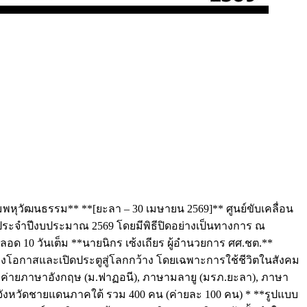
พหุวัฒนธรรม** **[ยะลา – 30 เมษายน 2569]** ศูนย์ขับเคลื่อน
ประจำปีงบประมาณ 2569 โดยมีพิธีปิดอย่างเป็นทางการ ณ
ด 10 วันเต็ม **นายนิกร เซ้งเถียร ผู้อำนวยการ ศศ.ชต.**
้างโอกาสและเปิดประตูสู่โลกกว้าง โดยเฉพาะการใช้ชีวิตในสังคม
น ค่ายภาษาอังกฤษ (ม.ฟาฏอนี), ภาษามลายู (มรภ.ยะลา), ภาษา
5 จังหวัดชายแดนภาคใต้ รวม 400 คน (ค่ายละ 100 คน) * **รูปแบบ