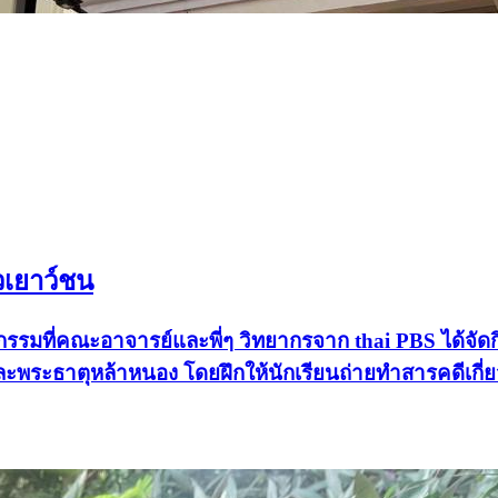
วเยาว์ชน
รรมที่คณะอาจารย์และพี่ๆ วิทยากรจาก thai PBS ได้จัด
์ชัยและพระธาตุหล้าหนอง โดยฝึกให้นักเรียนถ่ายทำสารคดีเก